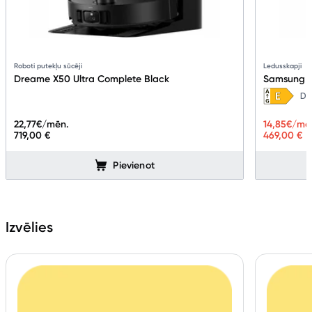
Roboti putekļu sūcēji
Ledusskapji
Dreame X50 Ultra Complete Black
Samsung 
Da
22,77
€/mēn.
14,85
€/mē
719,00 €
469,00 €
Pievienot
Izvēlies