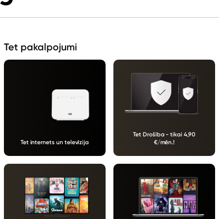
Tet pakalpojumi
Tet Drošība - tikai 4,90
Tet internets un televīzija
€/mēn.!