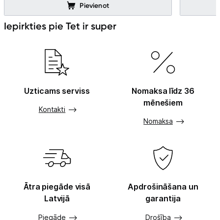
Pievienot
Iepirkties pie Tet ir super
Uzticams serviss
Nomaksa līdz 36
mēnešiem
Kontakti
Nomaksa
Ātra piegāde visā
Apdrošināšana un
Latvijā
garantija
Piegāde
Drošība