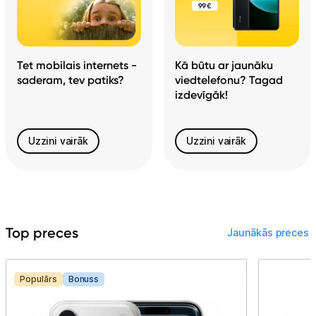
Telefoni, planšetdatori
Viedierīces
Tet mobilais internets -
Kā būtu ar jaunāku
Sadzīves tehnika
saderam, tev patiks?
viedtelefonu? Tagad
izdevīgāk!
Skaistumkopšana
Sports un atpūta
Uzzini vairāk
Uzzini vairāk
Ražotāju atjaunota tehnika
Vēlmju saraksts
Top preces
Jaunākās preces
Blogs
Populārs
Bonuss
Piegāde un apmaksa