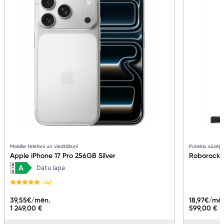
Tehnikas izvešana
Uzņēmumiem
Tet pakalpojumi
Kontakti
Informācija
Mobilie telefoni un viedtālruņi
Putekļu sūcēji
Apple iPhone 17 Pro 256GB Silver
Roborock
Datu lapa
(4)
39,55
€/mēn.
18,97
€/mē
1 249,00 €
599,00 €