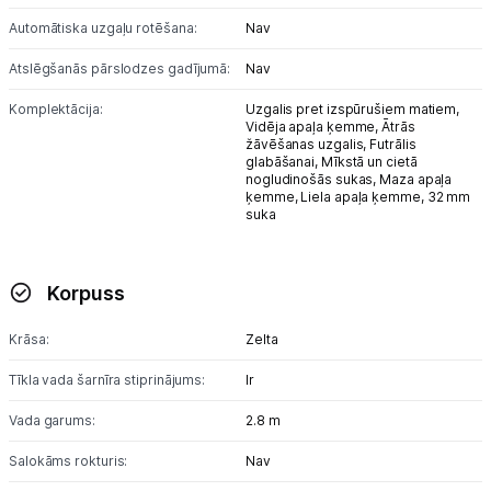
Automātiska uzgaļu rotēšana:
Nav
Atslēgšanās pārslodzes gadījumā:
Nav
Komplektācija:
Uzgalis pret izspūrušiem matiem,
Vidēja apaļa ķemme,
Ātrās
žāvēšanas uzgalis,
Futrālis
glabāšanai,
Mīkstā un cietā
nogludinošās sukas,
Maza apaļa
ķemme,
Liela apaļa ķemme,
32 mm
suka
Korpuss
Krāsa:
Zelta
Tīkla vada šarnīra stiprinājums:
Ir
Vada garums:
2.8 m
Salokāms rokturis:
Nav