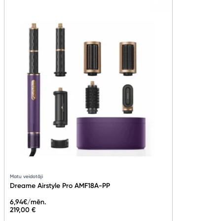
Matu veidotāji
Dreame Airstyle Pro AMF18A-PP
6,94
€/mēn.
219,00 €