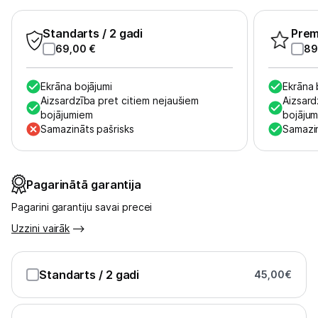
Standarts
/ 2 gadi
Pre
69,00
€
89
Ekrāna bojājumi
Ekrāna 
Aizsardzība pret citiem nejaušiem
Aizsard
bojājumiem
bojāju
Samazināts pašrisks
Samazin
Pagarinātā garantija
Pagarini garantiju savai precei
Uzzini vairāk
Standarts
/ 2 gadi
45,00
€