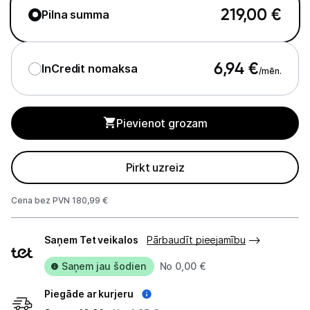
Ķermeņa kopšana
219,00
€
Pilna summa
Veselība
6,94
€
InCredit nomaksa
Sports un atpūta
/mēn.
Ražotāju atjaunota tehnika
Pievienot grozam
Vēlmju saraksts
Pirkt uzreiz
Blogs
Cena bez PVN 180,99 €
Piegādes
Piegāde un apmaksa
Saņem Tet veikalos
Pārbaudīt pieejamību
veidi
Saņem jau šodien
No 0,00 €
Tehnikas izvešana
Piegāde ar kurjeru