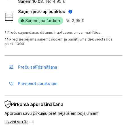
Saņem 10.08.
No 4,95 €
Uzņēmumiem
Saņem pick-up punktos
Tet pakalpojumi
Saņem jau šodien
No 2,95 €
* Preču saņemšanas datums ir aptuvens un var mainīties.
Kontakti
** Preci iespējams saņemt šodien, ja pasūtījums tiek veikts līdz
plkst. 13:00
Informācija
Preču salīdzināšana
Pievienot sarakstam
Pirkuma apdrošināšana
Apdrošini savu pirkumu pret nejaušiem bojājumiem
Uzzini vairāk