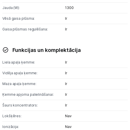
Jauda (W):
1300
Vēsā gaisa plūsma:
Ir
Gaisa plūsmas regulēšana:
Ir
Funkcijas un komplektācija
Liela apaļa ķemme:
Ir
Vidēja apaļa ķemme:
Ir
Maza apaļa ķemme:
Ir
Ķemme apjoma palielināšanai:
Ir
Šaurs koncentrators:
Ir
Lokšķēres:
Nav
Ionizācija:
Nav