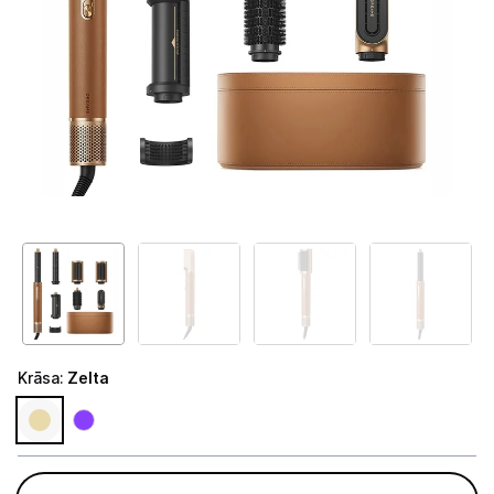
Telefoni, planšetdatori
Viedierīces
Sadzīves tehnika
Skaistumkopšana
Matu kopšana
Fēni
Lokšķēres
Matu taisnotāji
Krāsa
:
Zelta
Matu veidotāji
Matu griežamās mašīnas