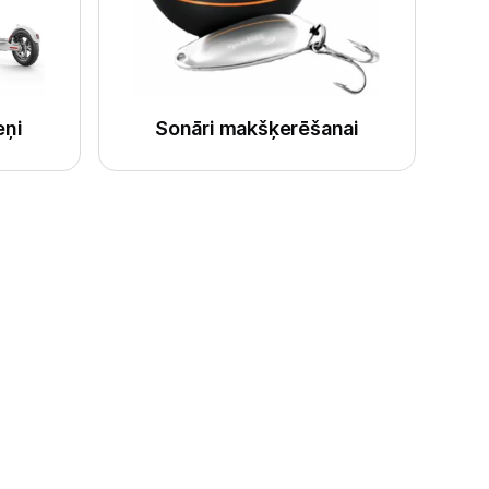
eņi
Sonāri makšķerēšanai