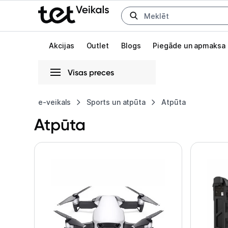
Uz kategorijam
Uz galveno saturu
Akcijas
Outlet
Blogs
Piegāde un apmaksa
Visas preces
Gaišā
Tumšā
Sistēmas
e-veikals
Sports un atpūta
Atpūta
Atpūta
Animācijas
Globāls iestatījums animāciju aktivizēšanai vai deaktivizēšanai visā l