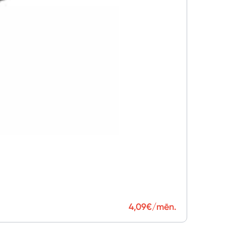
4,09
€/mēn.