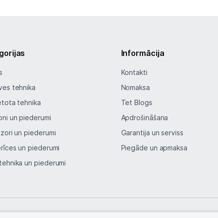
gorijas
Informācija
s
Kontakti
ves tehnika
Nomaksa
etota tehnika
Tet Blogs
oni un piederumi
Apdrošināšana
izori un piederumi
Garantija un serviss
erīces un piederumi
Piegāde un apmaksa
tehnika un piederumi