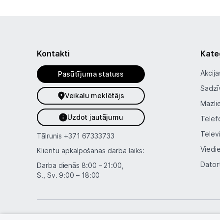
Kontakti
Kate
Akcija
Pasūtījuma statuss
Sadzī
Veikalu meklētājs
Mazli
Uzdot jautājumu
Telef
Telev
Tālrunis
+371 67333733
Viedi
Klientu apkalpošanas darba laiks:
Dator
Darba dienās 8:00 – 21:00,
S., Sv. 9:00 – 18:00