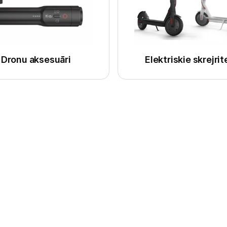
Telefoni, planšetdatori
Viedierīces
Sadzīves tehnika
Dronu aksesuāri
Elektriskie skrejrit
Skaistumkopšana
Sports un atpūta
Ražotāju atjaunota tehnika
Vēlmju saraksts
Blogs
Piegāde un apmaksa