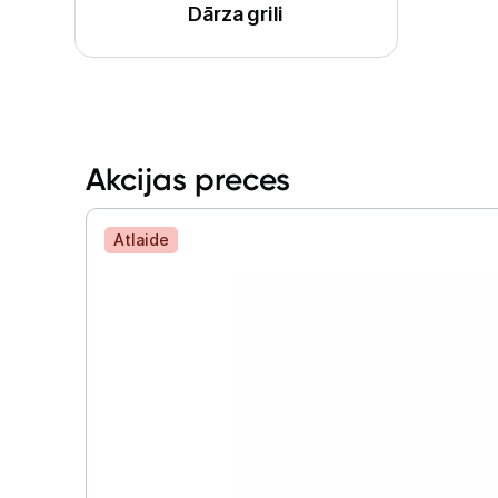
Dārza grili
Akcijas preces
Atlaide