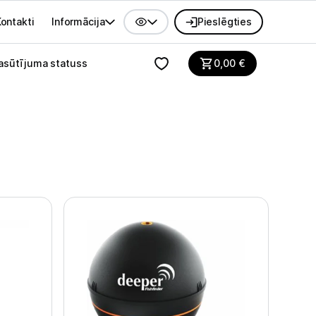
ontakti
Informācija
Pieslēgties
alvenes izvēlne
asūtījuma statuss
0,00
€