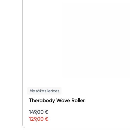
Masāžas ierīces
Therabody Wave Roller
149,00 €
129,00 €