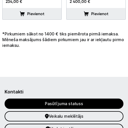
234,00 €
2 400,00 €
Pievienot
Pievienot
Uzņēmumiem
Tet pakalpojumi
*Pirkumiem sākot no 1400 € tiks piemērota pirmā iemaksa.
Mēneša maksājums šādiem pirkumiem jau ir ar iekļautu pirmo
iemaksu.
Kontakti
Informācija
Kontakti
Pasūtījuma statuss
Veikalu meklētājs