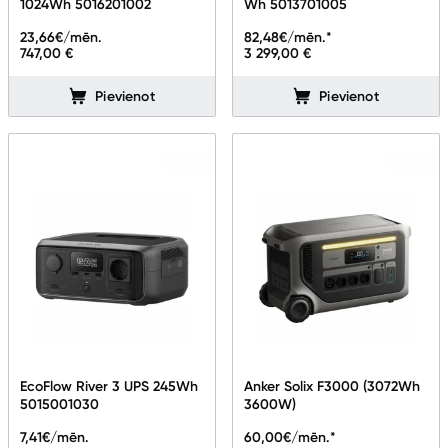
1024Wh 5016201002
Wh 5013701005
Zāles pļāvēji roboti
23,66
€/mēn.
82,48
€/mēn.*
Sadzīves tehnika
747,00 €
3 299,00 €
Pievienot
Pievienot
Skaistumkopšana
Sports un atpūta
Ražotāju atjaunota tehnika
Vēlmju saraksts
Blogs
Piegāde un apmaksa
EcoFlow River 3 UPS 245Wh
Anker Solix F3000 (3072Wh
5015001030
3600W)
7,41
€/mēn.
60,00
€/mēn.*
Tehnikas izvešana