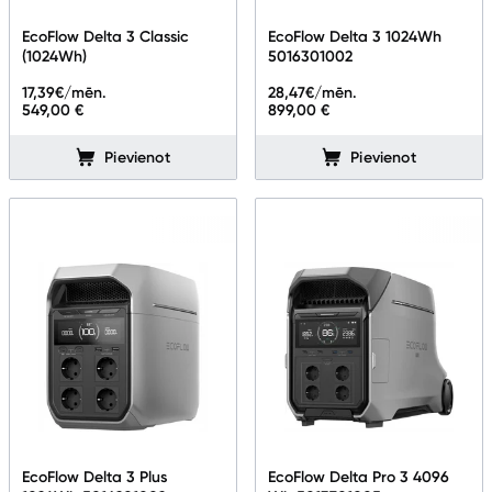
Telefoni, planšetdatori
EcoFlow Delta 3 Classic
EcoFlow Delta 3 1024Wh
(1024Wh)
5016301002
Viedierīces
17,39
€/mēn.
28,47
€/mēn.
549,00 €
899,00 €
Viedpulksteņi un aproces
Pievienot
Pievienot
Droni un piederumi
Izklaide un atpūta
Video
GPS
Elektrostacijas un saules paneļi
Elektrostacijas
Elektrostaciju un saules paneļu aksesuāri
EcoFlow Delta 3 Plus
EcoFlow Delta Pro 3 4096