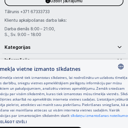
Uzdot jautājumu
Tālrunis
+371 67333733
Klientu apkalpošanas darba laiks:
Darba dienās 8:00 – 21:00,
S., Sv. 9:00 – 18:00
Kategorijas
Informācija
tīmekļa vietne izmanto sīkdatnes
Noderīgas saites
īmekļa vietnē tiek izmantotas sīkdatnes, lai nodrošinātu un uzlabotu tīmekļa
LATVIAN
es darbību, sniegtu vietnes apmeklētājiem pielāgotu informāciju par mūsu
ktiem un pakalpojumiem, analizētu vietnes apmeklējumu. Zemāk sniedzam
RUSSIAN
māciju par visām sīkdatnēm, kuras tiek izmantotas mūsu tīmekļa vietnēs. Sīk
šķirties atkarībā no apmeklētās interneta vietnes sadaļas. Lietotājam jebkurā
ENGLISH
pēja piekrist, atteikties vai mainīt savu piekrišanu. Piekrišanas sniegšana, kā a
kšana vai mainīšana attiecas uz visām interneta vietnes sadaļām. Vairāk
mācijas par izmantotajām sīkdatnēm skatīt
sīkdatņu izmantošanas noteikumo
IELĀGOT IZVĒLI
© SIA Tet 2026 -
Visas cenas norādītas EUR ar PVN 21%