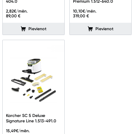
404.0
Premium 1.512-640.0
Tīrīšanas iekārtas
2,82
€/mēn.
10,10
€/mēn.
89,00 €
319,00 €
Gludekļi
Pievienot
Pievienot
Tvaika gludināšanas sistēmas
Tvaika gludekļi
Tvaika tīrītāji
Kafijas pagatavošana
Mazā virtuves tehnika
Klimata iekārtas
Apģērbu kopšana
Karcher SC 5 Deluxe
Signature Line 1.513-491.0
Skaistumkopšana
15,49
€/mēn.