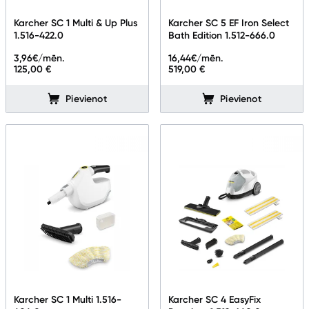
Telefoni, planšetdatori
Karcher SC 1 Multi & Up Plus
Karcher SC 5 EF Iron Select
1.516-422.0
Bath Edition 1.512-666.0
Viedierīces
3,96
€/mēn.
16,44
€/mēn.
125,00 €
519,00 €
Sadzīves tehnika
Pievienot
Pievienot
Lielā tehnika
Iebūvējamā tehnika
Mazā tehnika
Auto ledusskapji
Putekļu sūcēji
Roboti putekļu sūcēji
Putekļu sūcēju aksesuāri
Karcher SC 1 Multi 1.516-
Karcher SC 4 EasyFix