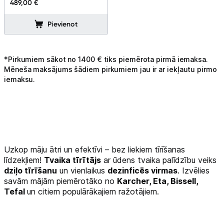
489,00 €
Sports un atpūta
Pievienot
Ražotāju atjaunota tehnika
*Pirkumiem sākot no 1400 € tiks piemērota pirmā iemaksa.
Vēlmju saraksts
Mēneša maksājums šādiem pirkumiem jau ir ar iekļautu pirmo
iemaksu.
Blogs
Piegāde un apmaksa
Uzkop māju ātri un efektīvi – bez liekiem tīrīšanas
Tehnikas izvešana
līdzekļiem!
Tvaika tīrītājs
ar ūdens tvaika palīdzību veiks
dziļo tīrīšanu
un vienlaikus
dezinficēs virmas
. Izvēlies
Uzņēmumiem
savām mājām piemērotāko no
Karcher, Eta, Bissell,
Tefal
un citiem populārākajiem ražotājiem.
Tet pakalpojumi