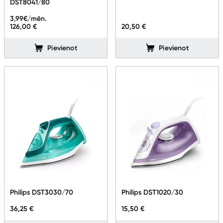
DST8041/80
Tīrīšanas iekārtas
3,99
€/mēn.
126,00 €
20,50 €
Gludekļi
Pievienot
Pievienot
Tvaika gludināšanas sistēmas
Tvaika gludekļi
Tvaika tīrītāji
Kafijas pagatavošana
Mazā virtuves tehnika
Klimata iekārtas
Apģērbu kopšana
Philips DST3030/70
Philips DST1020/30
Skaistumkopšana
36,25 €
15,50 €