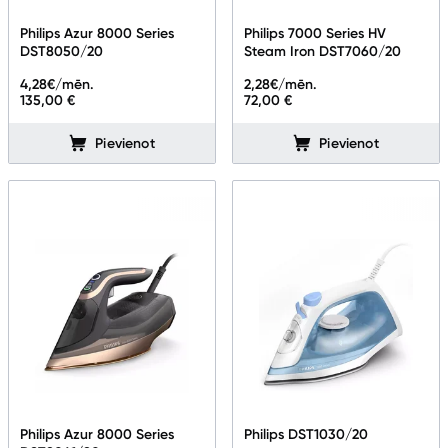
Telefoni, planšetdatori
Philips Azur 8000 Series
Philips 7000 Series HV
DST8050/20
Steam Iron DST7060/20
Viedierīces
4,28
€/mēn.
2,28
€/mēn.
135,00 €
72,00 €
Sadzīves tehnika
Pievienot
Pievienot
Lielā tehnika
Iebūvējamā tehnika
Mazā tehnika
Auto ledusskapji
Putekļu sūcēji
Roboti putekļu sūcēji
Putekļu sūcēju aksesuāri
Philips Azur 8000 Series
Philips DST1030/20