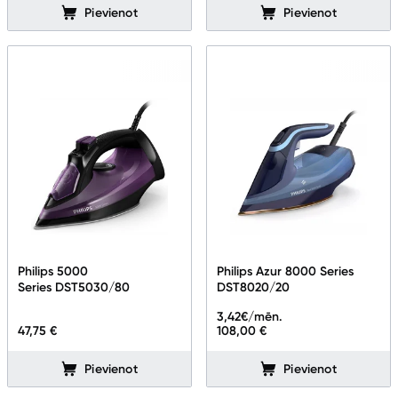
Sports un atpūta
Pievienot
Pievienot
Ražotāju atjaunota tehnika
Vēlmju saraksts
Blogs
Piegāde un apmaksa
Tehnikas izvešana
Philips 5000
Philips Azur 8000 Series
Series DST5030/80
DST8020/20
3,42
€/mēn.
Uzņēmumiem
47,75 €
108,00 €
Pievienot
Pievienot
Tet pakalpojumi