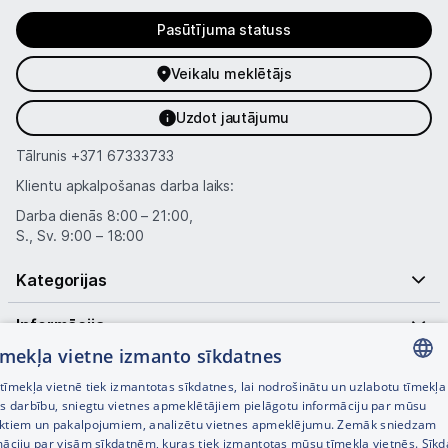
Pasūtījuma statuss
Veikalu meklētājs
Uzdot jautājumu
Tālrunis
+371 67333733
Klientu apkalpošanas darba laiks:
Darba dienās 8:00 – 21:00,
S., Sv. 9:00 – 18:00
Kategorijas
Informācija
tīmekļa vietne izmanto sīkdatnes
Noderīgas saites
īmekļa vietnē tiek izmantotas sīkdatnes, lai nodrošinātu un uzlabotu tīmekļa
LATVIAN
es darbību, sniegtu vietnes apmeklētājiem pielāgotu informāciju par mūsu
ktiem un pakalpojumiem, analizētu vietnes apmeklējumu. Zemāk sniedzam
RUSSIAN
māciju par visām sīkdatnēm, kuras tiek izmantotas mūsu tīmekļa vietnēs. Sīk