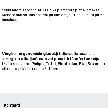
*Pirkumiem sākot no 1400 € tiks piemērota pirmā iemaksa.
Mēneša maksājums šādiem pirkumiem jau ir ar iekļautu pirmo
iemaksu.
Viegli
un
ergonomiski gludekļi
ikdienas lietošanai ar
atvieglotu
atkaļķošanas
vai
pašattīrīšanās funkciju
.
Izvēlies savu no
Philips, Tefal, Electrolux, Eta, Seven
un
citiem populārākajiem ražotājiem!
Kontakti