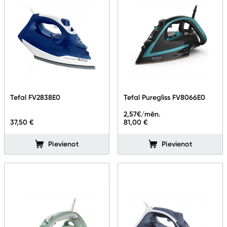
Tefal FV2838E0
Tefal Puregliss FV8066E0
2,57
€/mēn.
37,50 €
81,00 €
Pievienot
Pievienot