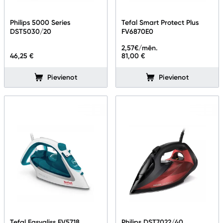
Philips 5000 Series
Tefal Smart Protect Plus
DST5030/20
FV6870E0
2,57
€/mēn.
46,25 €
81,00 €
Pievienot
Pievienot
Tefal Easygliss FV5718
Philips DST7022/40