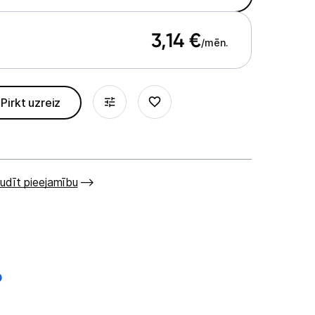
3,14
€
/mēn.
Pirkt uzreiz
udīt pieejamību