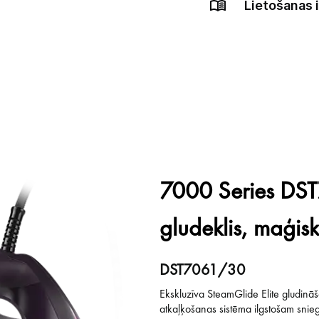
Lietošanas 
7000 Series DS
gludeklis, maģisk
DST7061/30
Ekskluzīva SteamGlide Elite gludināš
atkaļķošanas sistēma ilgstošam sni