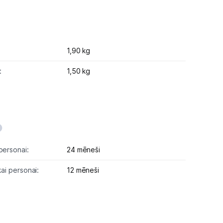
1,90 kg
:
1,50 kg
personai:
24 mēneši
kai personai:
12 mēneši