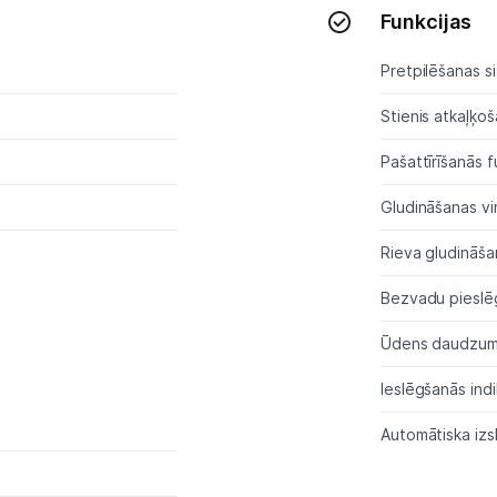
Funkcijas
Kontakti
Pretpilēšanas s
Informācija
Stienis atkaļķoš
Pašattīrīšanās f
Gludināšanas vi
Rieva gludināša
Bezvadu pieslē
Ūdens daudzuma
Ieslēgšanās indi
Automātiska izs