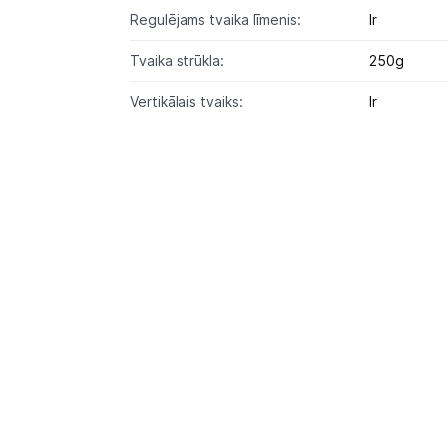
Regulējams tvaika līmenis:
Ir
Tvaika strūkla:
250g
Vertikālais tvaiks:
Ir