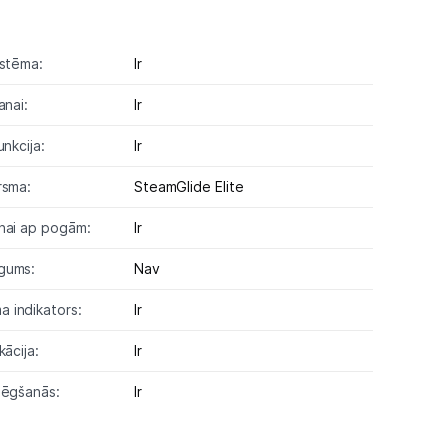
istēma:
Ir
anai:
Ir
unkcija:
Ir
rsma:
SteamGlide Elite
nai ap pogām:
Ir
gums:
Nav
 indikators:
Ir
kācija:
Ir
lēgšanās:
Ir