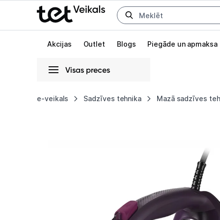
Uz kategorijam
Uz galveno saturu
Akcijas
Outlet
Blogs
Piegāde un apmaksa
Visas preces
Gaišā
Tumšā
Sistēmas
e-veikals
Sadzīves tehnika
Mazā sadzīves teh
Gludeklis
Animācijas
Philips
Globāls iestatījums animāciju aktivizēšanai vai deaktivizēšanai visā l
7000
Series
DST7061/30