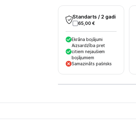
Sports un atpūta
Standarts
/ 2 gadi
Ražotāju atjaunota tehnika
65,00
€
Vēlmju saraksts
Ekrāna bojājumi
Aizsardzība pret
citiem nejaušiem
Blogs
bojājumiem
Samazināts pašrisks
Piegāde un apmaksa
Tehnikas izvešana
Uzņēmumiem
Tet pakalpojumi