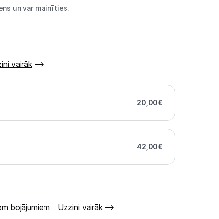
ns un var mainīties.
ini vairāk
20,00
€
42,00
€
šiem bojājumiem
Uzzini vairāk