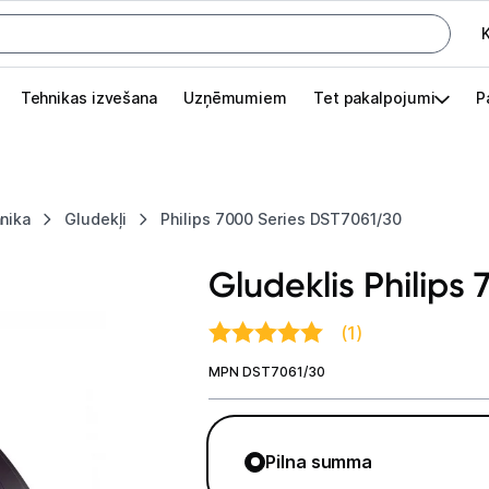
K
G
Tehnikas izvešana
Uzņēmumiem
Tet pakalpojumi
P
Pieslēgties
Pasūtījuma statuss
nika
Gludekļi
Philips 7000 Series DST7061/30
Akcijas
Gludeklis Philips
Outlet
apā.
(1)
Izvēlies kāroto ierīci izdevīgāk!
MPN DST7061/30
TV un audio
Datortehnika
Pilna summa