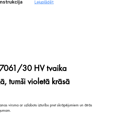
instrukcija
Lejuplādēt
T7061/30 HV tvaika
ā, tumši violetā krāsā
anas virsma ar uzlabotu izturību pret skrāpējumiem un ātrās
egumam.