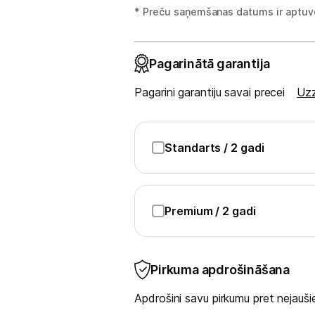
Tīrīšanas iekārtas
* Preču saņemšanas datums ir aptuve
Gludekļi
Pagarinātā garantija
Tvaika gludināšanas sistēmas
Pagarini garantiju savai precei
Uzz
Tvaika gludekļi
Tvaika tīrītāji
Standarts
/ 2 gadi
Kafijas pagatavošana
Mazā virtuves tehnika
Premium
/ 2 gadi
Klimata iekārtas
Apģērbu kopšana
Pirkuma apdrošināšana
Skaistumkopšana
Apdrošini savu pirkumu pret nejau