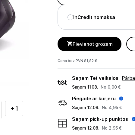
Telefoni, planšetdatori
Viedierīces
InCredit nomaksa
Sadzīves tehnika
Pievienot grozam
Lielā tehnika
Iebūvējamā tehnika
Cena bez PVN 81,82 €
Mazā tehnika
Piegādes
Saņem Tet veikalos
Pārba
veidi
Auto ledusskapji
Saņem 11.08.
No 0,00 €
Piegāde ar kurjeru
Putekļu sūcēji
+ 1
Saņem 12.08.
No 4,95 €
Roboti putekļu sūcēji
Saņem pick-up punktos
Putekļu sūcēju aksesuāri
Saņem 12.08.
No 2,95 €