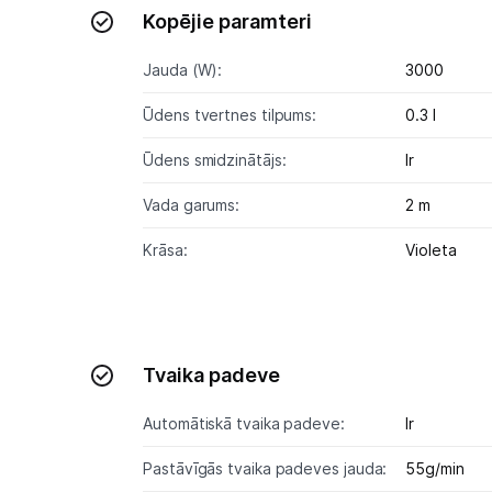
Kopējie paramteri
Jauda (W):
3000
Ūdens tvertnes tilpums:
0.3 l
Ūdens smidzinātājs:
Ir
Vada garums:
2 m
Krāsa:
Violeta
Tvaika padeve
Automātiskā tvaika padeve:
Ir
Pastāvīgās tvaika padeves jauda:
55g/min