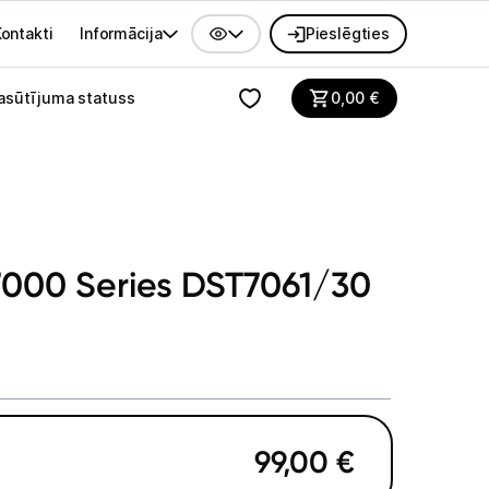
ontakti
Informācija
Pieslēgties
alvenes izvēlne
asūtījuma statuss
0,00
€
 7000 Series DST7061/30
99,00
€