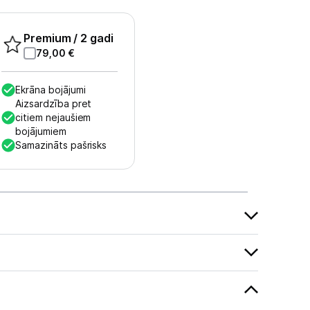
Premium
/ 2 gadi
79,00
€
Ekrāna bojājumi
Aizsardzība pret
citiem nejaušiem
bojājumiem
Samazināts pašrisks