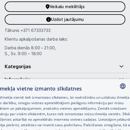
Multivārāmie katli
Veikalu meklētājs
Friteri
Uzdot jautājumu
Vakuuma iepakotāji
Tālrunis
+371 67333733
Klientu apkalpošanas darba laiks:
Virtuves svari
Darba dienās 8:00 – 21:00,
Ūdens gāzēšanas aparāti
S., Sv. 9:00 – 18:00
Mazās cepeškrāsnis
Kategorijas
Mazās plītis
Informācija
tīmekļa vietne izmanto sīkdatnes
Ledus un saldējuma mašīnas
Noderīgas saites
īmekļa vietnē tiek izmantotas sīkdatnes, lai nodrošinātu un uzlabotu tīmekļa
LATVIAN
es darbību, sniegtu vietnes apmeklētājiem pielāgotu informāciju par mūsu
Mazās virtuves tehnikas aksesuāri
ktiem un pakalpojumiem, analizētu vietnes apmeklējumu. Zemāk sniedzam
RUSSIAN
māciju par visām sīkdatnēm, kuras tiek izmantotas mūsu tīmekļa vietnēs. Sīk
Klimata iekārtas
šķirties atkarībā no apmeklētās interneta vietnes sadaļas. Lietotājam jebkurā
ENGLISH
pēja piekrist, atteikties vai mainīt savu piekrišanu. Piekrišanas sniegšana, kā a
Apģērbu kopšana