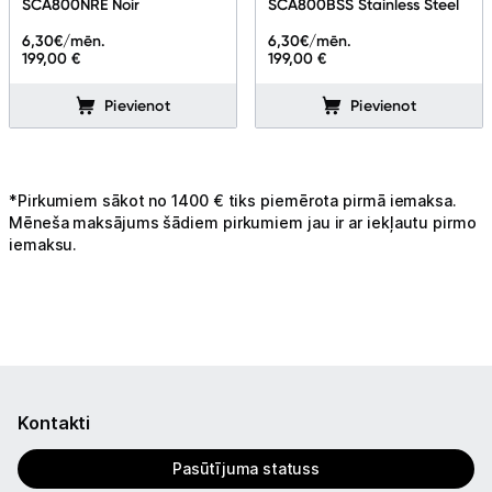
SCA800NRE Noir
SCA800BSS Stainless Steel
Blenderi
6,30
€/mēn.
6,30
€/mēn.
199,00 €
199,00 €
Mikseri
Pievienot
Pievienot
Virtuves kombaini
Tosteri
*Pirkumiem sākot no 1400 € tiks piemērota pirmā iemaksa.
Sviestmaižu tosteri
Mēneša maksājums šādiem pirkumiem jau ir ar iekļautu pirmo
iemaksu.
Grili
Augļu žāvētāji
Sulu spiedes
Gaļas maļamās mašīnas
Kontakti
Maizes krāsnis
Pasūtījuma statuss