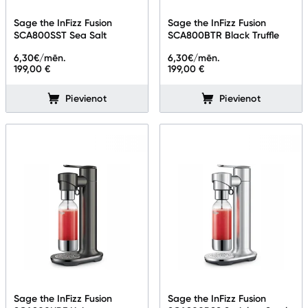
Telefoni, planšetdatori
Sage the InFizz Fusion
Sage the InFizz Fusion
SCA800SST Sea Salt
SCA800BTR Black Truffle
Viedierīces
6,30
€/mēn.
6,30
€/mēn.
199,00 €
199,00 €
Sadzīves tehnika
Pievienot
Pievienot
Lielā tehnika
Iebūvējamā tehnika
Mazā tehnika
Kafijas pagatavošana
Mazā virtuves tehnika
Mikroviļņu krāsnis
Tējkannas
Sage the InFizz Fusion
Sage the InFizz Fusion