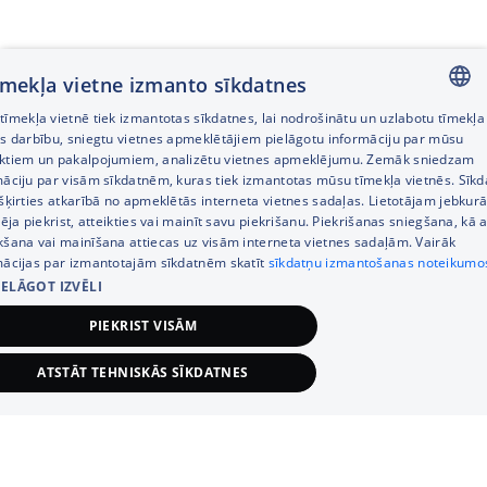
tīmekļa vietne izmanto sīkdatnes
īmekļa vietnē tiek izmantotas sīkdatnes, lai nodrošinātu un uzlabotu tīmekļa
LATVIAN
es darbību, sniegtu vietnes apmeklētājiem pielāgotu informāciju par mūsu
ktiem un pakalpojumiem, analizētu vietnes apmeklējumu. Zemāk sniedzam
RUSSIAN
māciju par visām sīkdatnēm, kuras tiek izmantotas mūsu tīmekļa vietnēs. Sīk
šķirties atkarībā no apmeklētās interneta vietnes sadaļas. Lietotājam jebkurā
ENGLISH
pēja piekrist, atteikties vai mainīt savu piekrišanu. Piekrišanas sniegšana, kā a
kšana vai mainīšana attiecas uz visām interneta vietnes sadaļām. Vairāk
mācijas par izmantotajām sīkdatnēm skatīt
sīkdatņu izmantošanas noteikumo
IELĀGOT IZVĒLI
PIEKRIST VISĀM
ATSTĀT TEHNISKĀS SĪKDATNES
TEHNISKĀS/OBLIGĀTĀS
STATISTIKAS
MĒRĶA (REKLĀMAS)
FUNKCIONĀLĀS
NEKLASIFICĒT