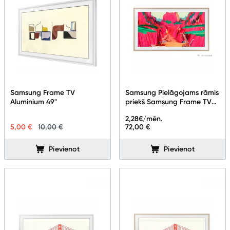
Samsung Frame TV
Samsung Pielāgojams rāmis
Aluminium 49"
priekš Samsung Frame TV
65" Teak VG-SCFF65TKBXC
2,28
€/mēn.
5,00 €
10,00 €
72,00 €
Pievienot
Pievienot