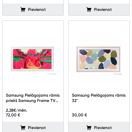
Pievienot
Pievienot
Blogs
Piegāde un apmaksa
Tehnikas izvešana
Uzņēmumiem
Tet pakalpojumi
Samsung Pielāgojams rāmis
Samsung Pielāgojams rāmis
priekš Samsung Frame TV
32''
Kontakti
65" White VG-
2,28
€/mēn.
SCFF65WTBXC
72,00 €
30,00 €
Informācija
Pievienot
Pievienot