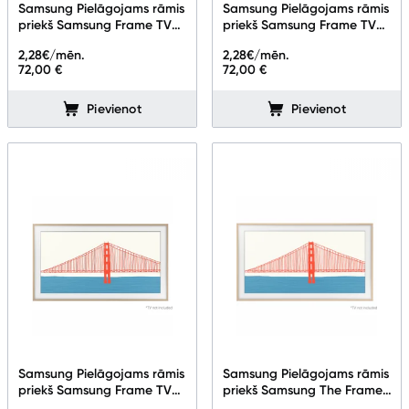
Samsung Pielāgojams rāmis
Samsung Pielāgojams rāmis
priekš Samsung Frame TV
priekš Samsung Frame TV
75" Phantom Brown VG-
85" Teak VG-SCFF85TKBXC
2,28
€/mēn.
2,28
€/mēn.
SCFF75BWBXC
72,00 €
72,00 €
Pievienot
Pievienot
Samsung Pielāgojams rāmis
Samsung Pielāgojams rāmis
priekš Samsung Frame TV
priekš Samsung The Frame
43''
TV 55''