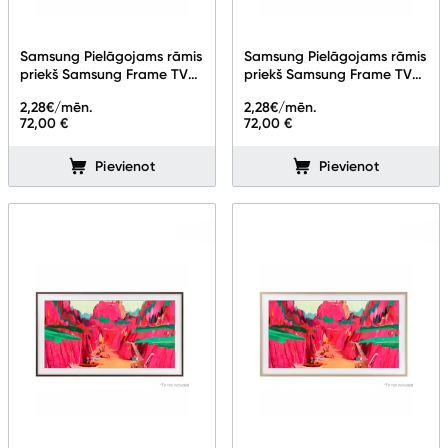
Samsung Pielāgojams rāmis
Samsung Pielāgojams rāmis
priekš Samsung Frame TV
priekš Samsung Frame TV
75" White VG-
75''
2,28
€/mēn.
2,28
€/mēn.
SCFF75WTBXC
72,00 €
72,00 €
Pievienot
Pievienot