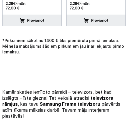
2,28
€/mēn.
2,28
€/mēn.
72,00 €
72,00 €
Pievienot
Pievienot
*Pirkumiem sākot no 1400 € tiks piemērota pirmā iemaksa.
Mēneša maksājums šādiem pirkumiem jau ir ar iekļautu pirmo
iemaksu.
Kamēr skaties iemīļoto pārraidi – televizors, bet kad
izslēgts – īsta glezna! Tet veikalā atradīsi
televizora
rāmjus
, kas tavu
Samsung Frame televizoru
pārvērtīs
acīm tīkama mākslas darbā. Tavam māju interjeram
piestāvēs!