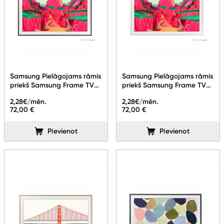
Samsung Pielāgojams rāmis
Samsung Pielāgojams rāmis
priekš Samsung Frame TV
priekš Samsung Frame TV
85" Phantom Brown VG-
85" White VG-
2,28
€/mēn.
2,28
€/mēn.
SCFF85BWBXC
SCFF85WTBXC
72,00 €
72,00 €
Pievienot
Pievienot