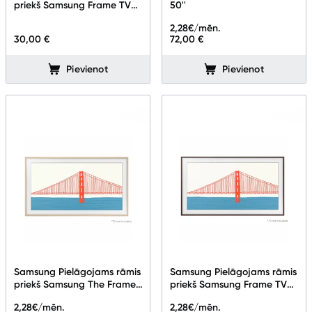
priekš Samsung Frame TV
50''
65''
2,28
€/mēn.
30,00 €
72,00 €
Pievienot
Pievienot
Samsung Pielāgojams rāmis
Samsung Pielāgojams rāmis
priekš Samsung The Frame
priekš Samsung Frame TV
TV 50'' Beige
85''
2,28
€/mēn.
2,28
€/mēn.