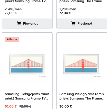
priekš Samsung Frame TV
priekš Samsung The Frame
65" Phantom Brown VG-
TV 55''
2,28
€/mēn.
2,28
€/mēn.
Studijas skaņas aprīkojums
SCFF65BWBXC
72,00 €
72,00 €
Datortehnika
Pievienot
Pievienot
Telefoni, planšetdatori
Atlaide
Viedierīces
Sadzīves tehnika
Skaistumkopšana
Sports un atpūta
Ražotāju atjaunota tehnika
Samsung Pielāgojams rāmis
Samsung Pielāgojams rāmis
priekš Samsung Frame TV
priekš Samsung The Frame
43''
TV 55''
10,00 €
72,00 €
30,00 €
Vēlmju saraksts