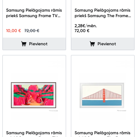
Televizori
Samsung Pielāgojams rāmis
Samsung Pielāgojams rāmis
Televizoru stiprinājumi
priekš Samsung Frame TV
priekš Samsung The Frame
50''
TV 32"
2,28
€/mēn.
TV rāmji
10,00 €
72,00 €
72,00 €
Kabeļi un vadi
Pievienot
Pievienot
Antenas
Pārsprieguma aizsargi
TV statīvi
Tet Virszemes televīzija
TV iekārtas
Spēļu konsoles
Samsung Pielāgojams rāmis
Samsung Pielāgojams rāmis
Audio