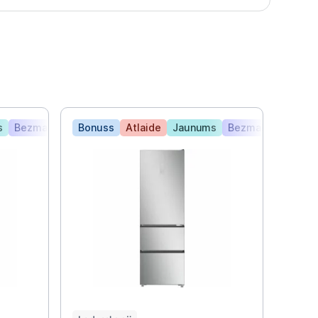
s
Bezmaksas piegāde
Bonuss
Atlaide
Jaunums
Bezmaksas piegā