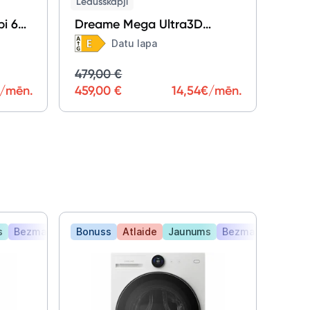
Ledusskapji
i 60
Dreame Mega Ultra3D
DRT400WMBEEU
Datu lapa
479,00 €
/mēn.
459,00 €
14,54
€/mēn.
s
Bezmaksas piegāde
Bonuss
Atlaide
Jaunums
Bezmaksas piegā