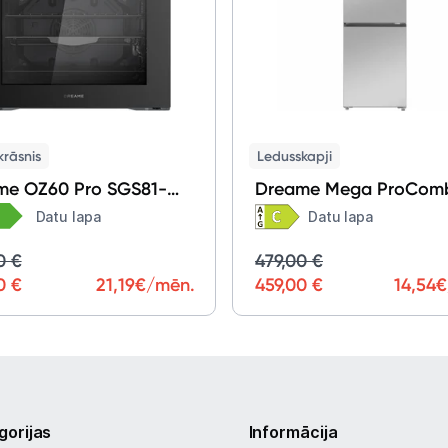
rāsnis
Ledusskapji
me OZ60 Pro SGS81-
Dreame Mega ProComb
DEU
DRB400WMBCEU
Datu lapa
Datu lapa
0 €
479,00 €
0 €
21,19
€/mēn.
459,00 €
14,54
€
gorijas
Informācija