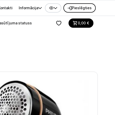
ontakti
Informācija
Pieslēgties
alvenes izvēlne
asūtījuma statuss
0,00
€