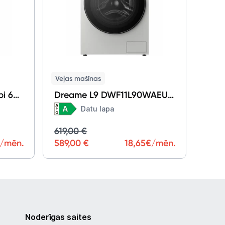
Veļas mašīnas
i 60
Dreame L9 DWF11L90WAEU
White
Datu lapa
619,00 €
/mēn.
589,00 €
18,65
€/mēn.
Noderīgas saites