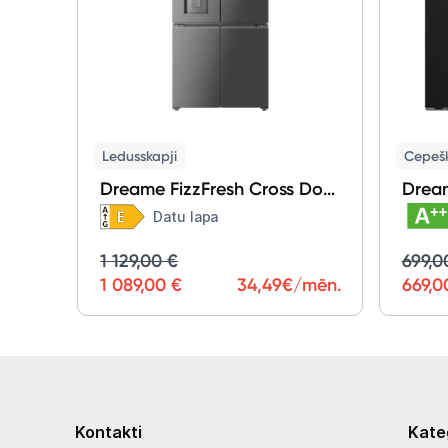
Ledusskapji
Cepešk
Dreame FizzFresh Cross Door
Drea
DRC560WMXEEUP
Z6PT
Datu lapa
1 129,00 €
699,0
1 089,00 €
34,49
€/mēn.
669,0
Kontakti
Kate