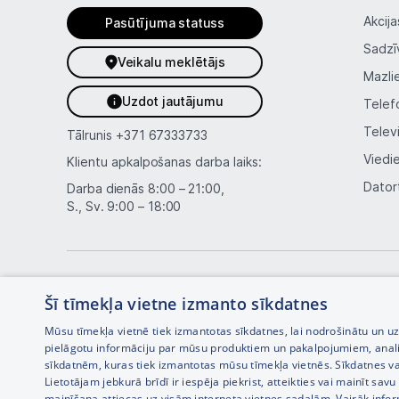
Akcija
Pasūtījuma statuss
Sadzī
Veikalu meklētājs
Mazli
Uzdot jautājumu
Telef
Telev
Tālrunis
+371 67333733
Viedi
Klientu apkalpošanas darba laiks:
Dator
Darba dienās 8:00 – 21:00,
S., Sv. 9:00 – 18:00
Šī tīmekļa vietne izmanto sīkdatnes
Mūsu tīmekļa vietnē tiek izmantotas sīkdatnes, lai nodrošinātu un u
pielāgotu informāciju par mūsu produktiem un pakalpojumiem, anal
sīkdatnēm, kuras tiek izmantotas mūsu tīmekļa vietnēs. Sīkdatnes va
Interneta veikala izstrāde —
Lietotājam jebkurā brīdī ir iespēja piekrist, atteikties vai mainīt sa
mainīšana attiecas uz visām interneta vietnes sadaļām. Vairāk info