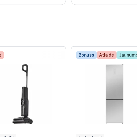
Tehnikas izvešana
Uzņēmumiem
Tet pakalpojumi
e
Bonuss
Atlaide
Jaunum
Kontakti
Informācija