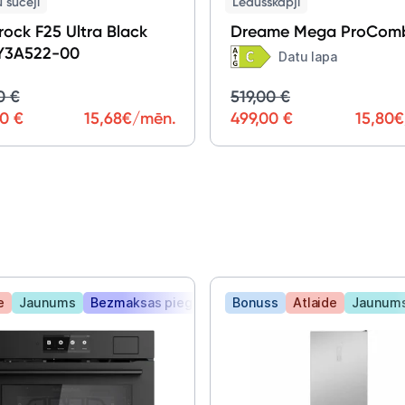
 sūcēji
Ledusskapji
ock F25 Ultra Black
Dreame Mega ProComb
3A522-00
DRB450WMBCEU
Datu lapa
0 €
519,00 €
0 €
15,68
€/mēn.
499,00 €
15,80
€
e
e
Jaunums
Bezmaksas piegāde
Bonuss
Atlaide
Jaunum