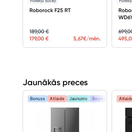
Putekļu sūcēji
Putekļu
Roborock F25 RT
Robor
WD6Y
189,00 €
699,0
179,00 €
5,67
€/mēn.
495,0
Jaunākās preces
Bonuss
Atlaide
Jaunums
Bezmaksas piegād
Atlaid