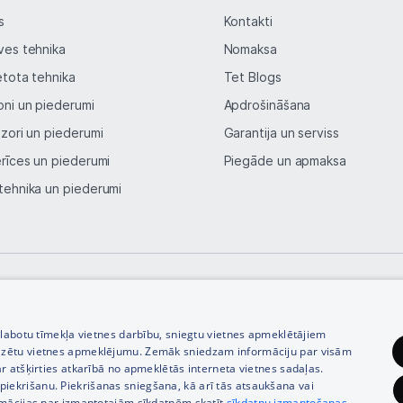
s
Kontakti
ves tehnika
Nomaksa
etota tehnika
Tet Blogs
oni un piederumi
Apdrošināšana
izori un piederumi
Garantija un serviss
erīces un piederumi
Piegāde un apmaksa
tehnika un piederumi
© SIA Tet 2026 -
Visas cenas norādītas EUR ar PVN 21%
zlabotu tīmekļa vietnes darbību, sniegtu vietnes apmeklētājiem
izētu vietnes apmeklējumu. Zemāk sniedzam informāciju par visām
r atšķirties atkarībā no apmeklētās interneta vietnes sadaļas.
vu piekrišanu. Piekrišanas sniegšana, kā arī tās atsaukšana vai
rmācijas par izmantotajām sīkdatnēm skatīt
sīkdatņu izmantošanas