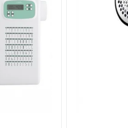
Telefoni, planšetdatori
Viedierīces
Sadzīves tehnika
Skaistumkopšana
Sports un atpūta
Ražotāju atjaunota tehnika
Vēlmju saraksts
Blogs
Piegāde un apmaksa