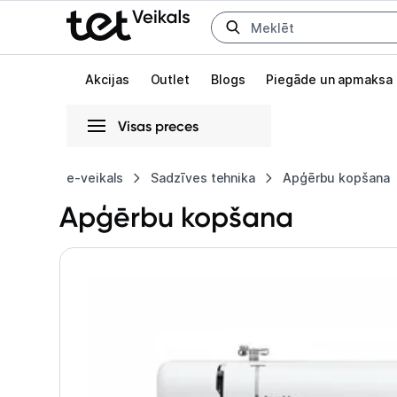
Uz kategorijam
Uz galveno saturu
Akcijas
Outlet
Blogs
Piegāde un apmaksa
Visas preces
Gaišā
Tumšā
Sistēmas
e-veikals
Sadzīves tehnika
Apģērbu kopšana
Apģērbu kopšana
Animācijas
Globāls iestatījums animāciju aktivizēšanai vai deaktivizēšanai visā l