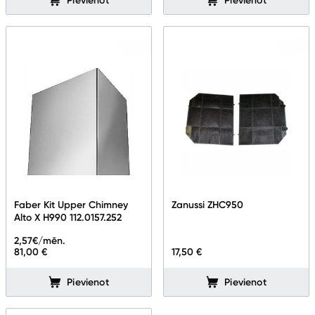
Pievienot
Pievienot
Skaistumkopšana
Sports un atpūta
Ražotāju atjaunota tehnika
Vēlmju saraksts
Blogs
Piegāde un apmaksa
Faber Kit Upper Chimney
Zanussi ZHC950
Alto X H990 112.0157.252
2,57
€/mēn.
Tehnikas izvešana
81,00 €
17,50 €
Pievienot
Pievienot
Uzņēmumiem