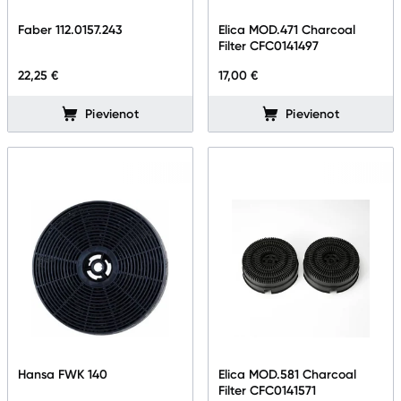
Telefoni, planšetdatori
Faber 112.0157.243
Elica MOD.471 Charcoal
Filter CFC0141497
Viedierīces
22,25 €
17,00 €
Sadzīves tehnika
Pievienot
Pievienot
Lielā tehnika
Ledusskapji
Saldētavas
Vīna skapji
Trauku mazgājamās mašīnas
Veļas mašīnas
Veļas žāvētāji
Hansa FWK 140
Elica MOD.581 Charcoal
Filter CFC0141571