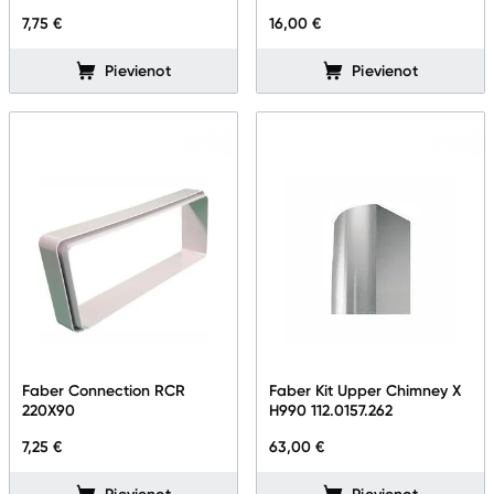
Sadzīves tehnikas aksesuāri
7,75 €
16,00 €
Plītis
Pievienot
Pievienot
Tvaika nosūcēji
Aksesuāri tvaika nosūcējiem
Iebūvējamā tehnika
Mazā tehnika
Kafijas pagatavošana
Mazā virtuves tehnika
Faber Connection RCR
Faber Kit Upper Chimney X
Klimata iekārtas
220X90
H990 112.0157.262
7,25 €
63,00 €
Apģērbu kopšana