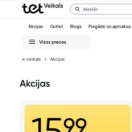
Uz kategorijam
Uz galveno saturu
Akcijas
Outlet
Blogs
Piegāde un apmaksa
Visas preces
Gaišā
Tumšā
Sistēmas
e-veikals
Akcijas
Animācijas
Akcijas
Globāls iestatījums animāciju aktivizēšanai vai deaktivizēšanai visā l