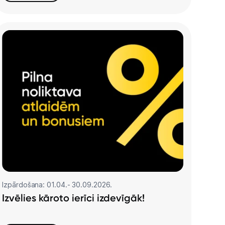
Izpārdošana: 01.04.- 30.09.2026.
Izvēlies kāroto ierīci izdevīgāk!