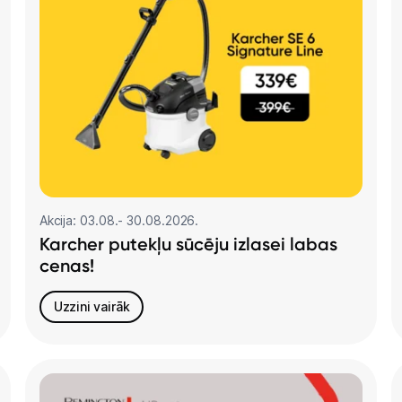
Tehnikas izvešana
Uzņēmumiem
Tet pakalpojumi
Kontakti
Akcija: 03.08.- 30.08.2026.
Karcher putekļu sūcēju izlasei labas
Informācija
cenas!
Uzzini vairāk