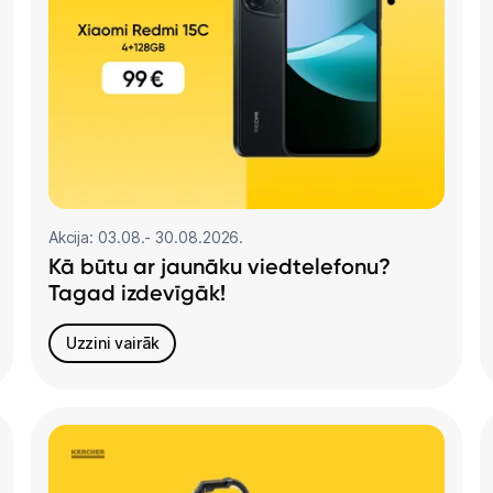
Telefoni, planšetdatori
Viedierīces
Sadzīves tehnika
Skaistumkopšana
Sports un atpūta
Akcija: 03.08.- 30.08.2026.
Kā būtu ar jaunāku viedtelefonu?
Ražotāju atjaunota tehnika
Tagad izdevīgāk!
Uzzini vairāk
Vēlmju saraksts
Blogs
Piegāde un apmaksa