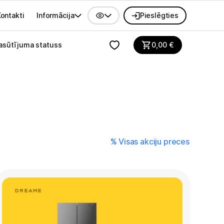
ontakti
Informācija
Pieslēgties
alvenes izvēlne
asūtījuma statuss
0,00
€
% Visas akciju preces