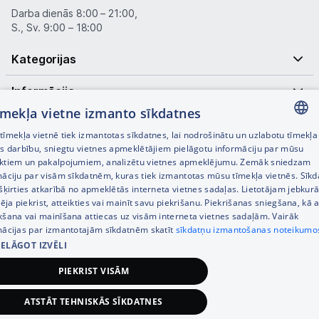
Darba dienās 8:00 – 21:00,
S., Sv. 9:00 – 18:00
Kategorijas
Informācija
tīmekļa vietne izmanto sīkdatnes
Noderīgas saites
īmekļa vietnē tiek izmantotas sīkdatnes, lai nodrošinātu un uzlabotu tīmekļa
LATVIAN
es darbību, sniegtu vietnes apmeklētājiem pielāgotu informāciju par mūsu
ktiem un pakalpojumiem, analizētu vietnes apmeklējumu. Zemāk sniedzam
RUSSIAN
māciju par visām sīkdatnēm, kuras tiek izmantotas mūsu tīmekļa vietnēs. Sīk
šķirties atkarībā no apmeklētās interneta vietnes sadaļas. Lietotājam jebkurā
ENGLISH
pēja piekrist, atteikties vai mainīt savu piekrišanu. Piekrišanas sniegšana, kā a
kšana vai mainīšana attiecas uz visām interneta vietnes sadaļām. Vairāk
mācijas par izmantotajām sīkdatnēm skatīt
sīkdatņu izmantošanas noteikumo
IELĀGOT IZVĒLI
© SIA Tet 2026 -
Visas cenas norādītas EUR ar PVN 21%
PIEKRIST VISĀM
Interneta veikala izstrāde —
ATSTĀT TEHNISKĀS SĪKDATNES