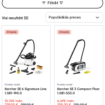
Telefoni, planšetdatori
Filtrēt ▽
Viedierīces
Populārākās preces
Visi rezultāti (
5
)
Sadzīves tehnika
Atlaide
Atlaide
Skaistumkopšana
Sports un atpūta
Ražotāju atjaunota tehnika
Vēlmju saraksts
Putekļu sūcēji
Putekļu sūcēji
Blogs
Karcher SE 6 Signature Line
Karcher SE 3 Compact Floor
1.081-190.0
1.081-533.0
10,74
€/mēn.
6,49
€/mēn.
Piegāde un apmaksa
339,00 €
399,00 €
205,00 €
235,00 €