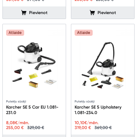
Pievienot
Pievienot
Tehnikas izvešana
Uzņēmumiem
Atlaide
Atlaide
Tet pakalpojumi
Kontakti
Informācija
Putekļu sūcēji
Putekļu sūcēji
Karcher SE 5 Car EU 1.081-
Karcher SE 5 Upholstery
231.0
1.081-234.0
8,08
€/mēn.
10,10
€/mēn.
255,00 €
329,00 €
319,00 €
369,00 €