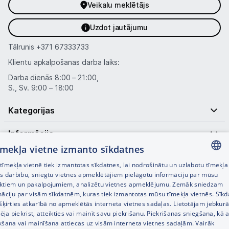
Veikalu meklētājs
Uzdot jautājumu
Tālrunis
+371 67333733
Klientu apkalpošanas darba laiks:
Darba dienās 8:00 – 21:00,
S., Sv. 9:00 – 18:00
Kategorijas
Informācija
tīmekļa vietne izmanto sīkdatnes
Noderīgas saites
īmekļa vietnē tiek izmantotas sīkdatnes, lai nodrošinātu un uzlabotu tīmekļa
LATVIAN
es darbību, sniegtu vietnes apmeklētājiem pielāgotu informāciju par mūsu
ktiem un pakalpojumiem, analizētu vietnes apmeklējumu. Zemāk sniedzam
RUSSIAN
māciju par visām sīkdatnēm, kuras tiek izmantotas mūsu tīmekļa vietnēs. Sīk
šķirties atkarībā no apmeklētās interneta vietnes sadaļas. Lietotājam jebkurā
ENGLISH
pēja piekrist, atteikties vai mainīt savu piekrišanu. Piekrišanas sniegšana, kā a
kšana vai mainīšana attiecas uz visām interneta vietnes sadaļām. Vairāk