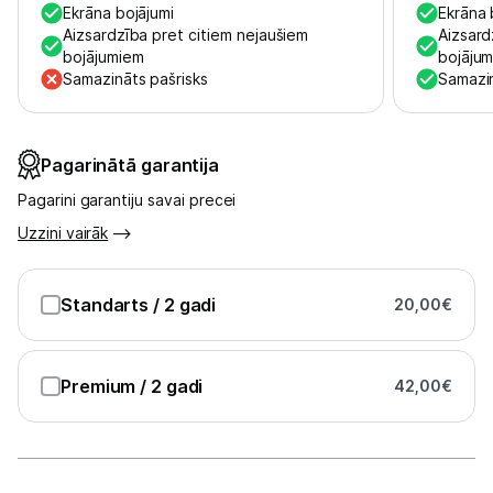
Ekrāna bojājumi
Ekrāna 
Aizsardzība pret citiem nejaušiem
Aizsard
bojājumiem
bojāju
Samazināts pašrisks
Samazin
Pagarinātā garantija
Pagarini garantiju savai precei
Uzzini vairāk
Standarts
/ 2 gadi
20,00
€
Premium
/ 2 gadi
42,00
€