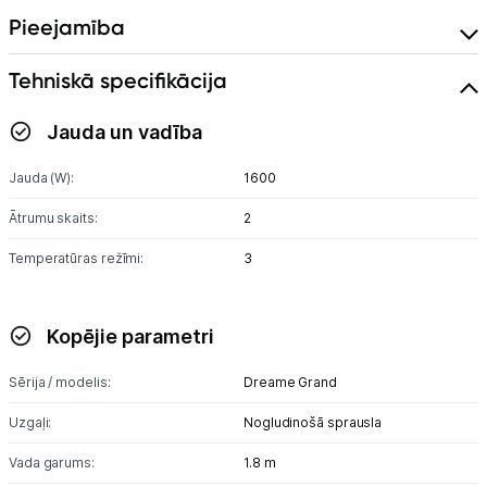
Pieejamība
Tehniskā specifikācija
Jauda un vadība
Jauda (W):
1600
Ātrumu skaits:
2
Temperatūras režīmi:
3
Kopējie parametri
Sērija / modelis:
Dreame Grand
Uzgaļi:
Nogludinošā sprausla
Vada garums:
1.8 m