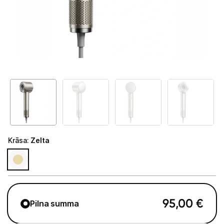
Telefoni, planšetdatori
Viedierīces
Sadzīves tehnika
Skaistumkopšana
Matu kopšana
Fēni
Krāsa
:
Zelta
Lokšķēres
Matu taisnotāji
Matu veidotāji
95,00
€
Pilna summa
Matu griežamās mašīnas