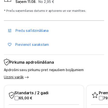
Saņem 11.08.
No 2,95 €
Uzņēmumiem
* Preču saņemšanas datums ir aptuvens un var mainīties.
Tet pakalpojumi
Kontakti
Preču salīdzināšana
Informācija
Pievienot sarakstam
Pirkuma apdrošināšana
Apdrošini savu pirkumu pret nejaušiem bojājumiem
Uzzini vairāk
Standarts
/ 2 gadi
Pre
65,00
€
79