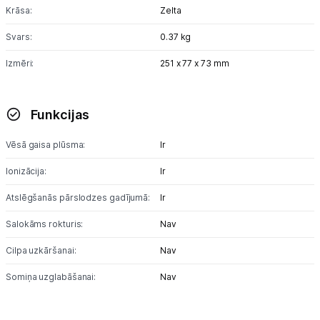
Krāsa:
Zelta
Svars:
0.37 kg
Izmēri:
251 x 77 x 73 mm
Funkcijas
Vēsā gaisa plūsma:
Ir
Ionizācija:
Ir
Atslēgšanās pārslodzes gadījumā:
Ir
Salokāms rokturis:
Nav
Cilpa uzkāršanai:
Nav
Somiņa uzglabāšanai:
Nav