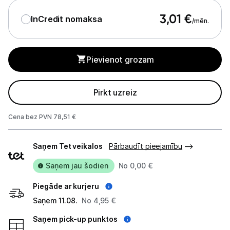
Ķermeņa kopšana
3,01
€
InCredit nomaksa
/mēn.
Veselība
Sports un atpūta
Pievienot grozam
Ražotāju atjaunota tehnika
Pirkt uzreiz
Vēlmju saraksts
Cena bez PVN 78,51 €
Piegādes
Blogs
Saņem Tet veikalos
Pārbaudīt pieejamību
veidi
Saņem jau šodien
No 0,00 €
Piegāde un apmaksa
Piegāde ar kurjeru
Saņem 11.08.
No 4,95 €
Tehnikas izvešana
Saņem pick-up punktos