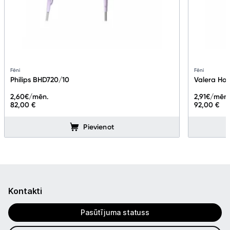
Fēni
Fēni
Philips BHD720/10
Valera Hot
2,60
€/mēn.
2,91
€/mēn
82,00 €
92,00 €
Pievienot
Kontakti
Pasūtījuma statuss