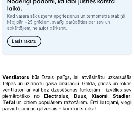
Noderīgi padomi, kā labi justies karstā
laikā.
Kad vasara sāk uzņemt apgriezienus un termometra stabiņš
kāpj pāri +25 grādiem, svarīgi parūpēties par sevi un
apkārtējiem, neļaujot pārkarst.
Lasīt rakstu
Ventilators
būs īstais palīgs, lai atvēsinātu uzkarsušās
telpas un uzlabotu gaisa cirkulāciju. Galda, grīdas un rokas
ventilatori ar vai bez dzesēšanas funkcijām – izvēlies sev
piemērotāko no
Electrolux
,
Duux
,
Xiaomi
,
Stadler
,
Tefal
un citiem populāriem ražotājiem. Ērti lietojami, viegli
pārvietojami un galvenais – komforts rokā!