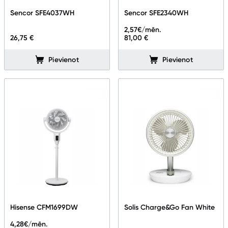
Sencor SFE4037WH
Sencor SFE2340WH
2,57
€/mēn.
26,75 €
81,00 €
Pievienot
Pievienot
Hisense CFM1699DW
Solis Charge&Go Fan White
4,28
€/mēn.