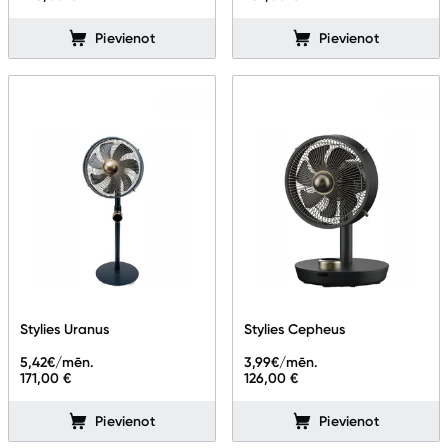
Ražotāju atjaunota tehnika
Pievienot
Pievienot
Vēlmju saraksts
Blogs
Piegāde un apmaksa
Tehnikas izvešana
Uzņēmumiem
Stylies Uranus
Stylies Cepheus
5,42
€/mēn.
3,99
€/mēn.
Tet pakalpojumi
171,00 €
126,00 €
Pievienot
Pievienot
Kontakti