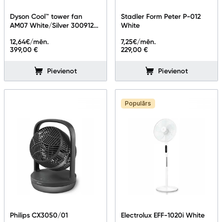
Telefoni, planšetdatori
Dyson Cool™ tower fan
Stadler Form Peter P-012
AM07 White/Silver 300912-
White
Viedierīces
01
12,64
€/mēn.
7,25
€/mēn.
399,00 €
229,00 €
Sadzīves tehnika
Pievienot
Pievienot
Lielā tehnika
Iebūvējamā tehnika
Populārs
Mazā tehnika
Kafijas pagatavošana
Mazā virtuves tehnika
Klimata iekārtas
Gaisa sildītāji
Philips CX3050/01
Electrolux EFF-1020i White