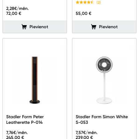
(2)
Gaisa mitrinātāji un aromatizētāji
2,28
€/mēn.
72,00 €
55,00 €
Gaisa attīrītāji
Pievienot
Pievienot
Gaisa sausinātāji
Ventilatori
Kondicionieri
Meteoroloģiskās stacijas
Klimata iekārtu aksesuāri
Apģērbu kopšana
Skaistumkopšana
Stadler Form Peter
Stadler Form Simon White
Leatherette P-014
S-053
Sports un atpūta
7,76
€/mēn.
7,57
€/mēn.
245,00 €
239,00 €