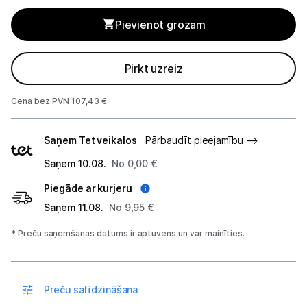
Gaisa mitrinātāji un aromatizētāji
Pievienot grozam
Gaisa attīrītāji
Gaisa sausinātāji
Pirkt uzreiz
Ventilatori
Cena bez PVN 107,43 €
Kondicionieri
Piegādes
Saņem Tet veikalos
Pārbaudīt pieejamību
veidi
Meteoroloģiskās stacijas
Saņem 10.08.
No 0,00 €
Piegāde ar kurjeru
Klimata iekārtu aksesuāri
Saņem 11.08.
No 9,95 €
Apģērbu kopšana
* Preču saņemšanas datums ir aptuvens un var mainīties.
Skaistumkopšana
Sports un atpūta
Preču salīdzināšana