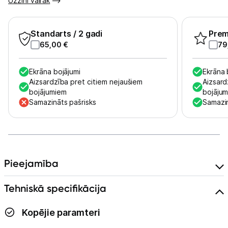
Uzzini vairāk
Informācija
Standarts
/ 2 gadi
Pre
65,00
€
79
Ekrāna bojājumi
Ekrāna 
Aizsardzība pret citiem nejaušiem
Aizsard
bojājumiem
bojāju
Samazināts pašrisks
Samazin
Pieejamība
Tehniskā specifikācija
Kopējie paramteri