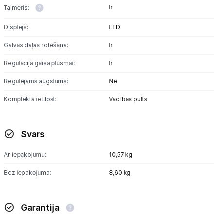
Ir
Taimeris:
Displejs:
LED
Galvas daļas rotēšana:
Ir
Regulācija gaisa plūsmai:
Ir
Regulējams augstums:
Nē
Komplektā ietilpst:
Vadības pults
Svars
Ar iepakojumu:
10,57 kg
Bez iepakojuma:
8,60 kg
Garantija