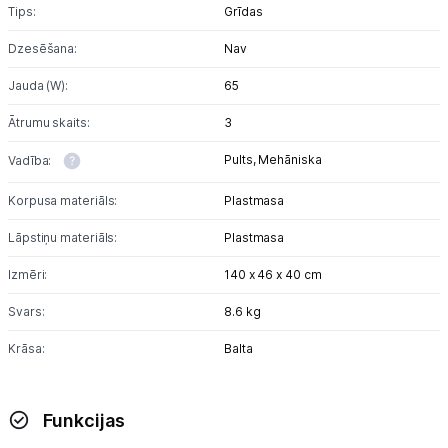
Tips:
Grīdas
Dzesēšana:
Nav
Jauda (W):
65
Ātrumu skaits:
3
Pults,
Mehāniska
Vadība:
Korpusa materiāls:
Plastmasa
Lāpstiņu materiāls:
Plastmasa
Izmēri:
140 x 46 x 40 cm
Svars:
8.6 kg
Krāsa:
Balta
Funkcijas