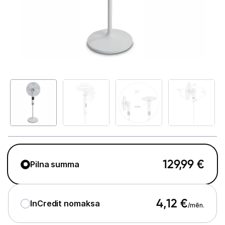
Telefoni, planšetdatori
Viedierīces
Sadzīves tehnika
Lielā tehnika
Iebūvējamā tehnika
Mazā tehnika
Kafijas pagatavošana
129,99
€
Pilna summa
Mazā virtuves tehnika
Klimata iekārtas
4,12
€
InCredit nomaksa
/mēn.
Gaisa sildītāji