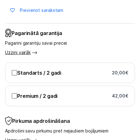
Ražotāju atjaunota tehnika
Pievienot sarakstam
Vēlmju saraksts
Pagarinātā garantija
Pagarini garantiju savai precei
Blogs
Uzzini vairāk
Piegāde un apmaksa
Standarts
/ 2 gadi
20,00
€
Tehnikas izvešana
Premium
/ 2 gadi
42,00
€
Uzņēmumiem
Tet pakalpojumi
Pirkuma apdrošināšana
Apdrošini savu pirkumu pret nejaušiem bojājumiem
Kontakti