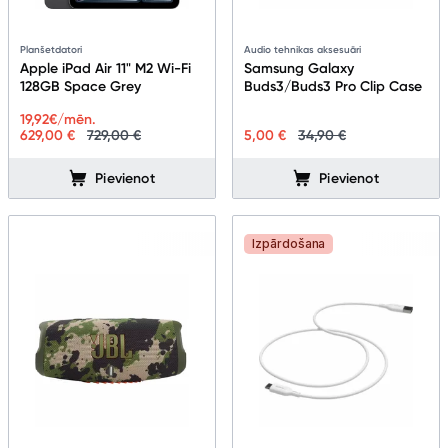
Planšetdatori
Audio tehnikas aksesuāri
Apple iPad Air 11" M2 Wi-Fi
Samsung Galaxy
128GB Space Grey
Buds3/Buds3 Pro Clip Case
19,92
€/mēn.
629,00 €
729,00 €
5,00 €
34,90 €
Pievienot
Pievienot
Izpārdošana