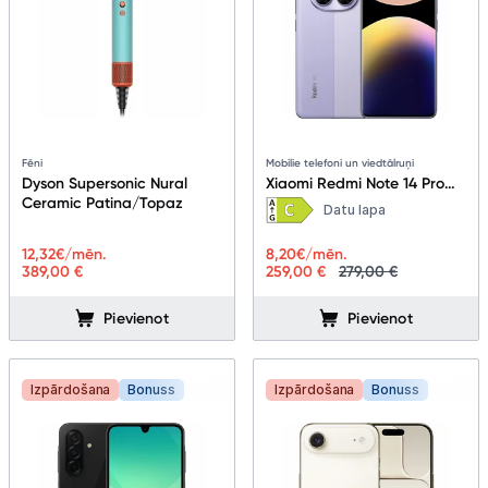
Fēni
Mobilie telefoni un viedtālruņi
Dyson Supersonic Nural
Xiaomi Redmi Note 14 Pro
Ceramic Patina/Topaz
5G 8+256GB Lavender
Datu lapa
Purple
12,32
€/mēn.
8,20
€/mēn.
389,00 €
259,00 €
279,00 €
Pievienot
Pievienot
Izpārdošana
Bonuss
Izpārdošana
Bonuss