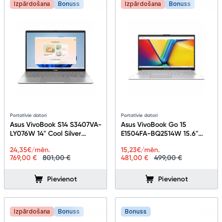
Izpārdošana
Bonuss
Izpārdošana
Bonuss
Portatīvie datori
Portatīvie datori
Asus VivoBook S14 S3407VA-
Asus VivoBook Go 15
LY076W 14" Cool Silver
E1504FA-BQ2514W 15.6"
90NB1681-M00700
Cool Silver 90NB0ZR1-
24,35
€/mēn.
15,23
€/mēn.
M044S0
769,00 €
801,00 €
481,00 €
499,00 €
Pievienot
Pievienot
Izpārdošana
Bonuss
Bonuss