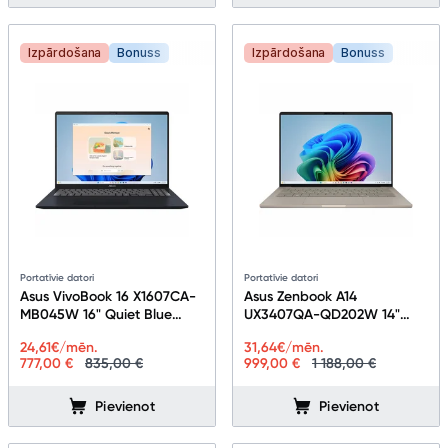
Izpārdošana
Bonuss
Izpārdošana
Bonuss
Portatīvie datori
Portatīvie datori
Asus VivoBook 16 X1607CA-
Asus Zenbook A14
MB045W 16" Quiet Blue
UX3407QA-QD202W 14"
90NB15A1-M001V0
Zabriskie Beige 90NB1501-
24,61
€/mēn.
31,64
€/mēn.
M00E30
777,00 €
835,00 €
999,00 €
1 188,00 €
Pievienot
Pievienot