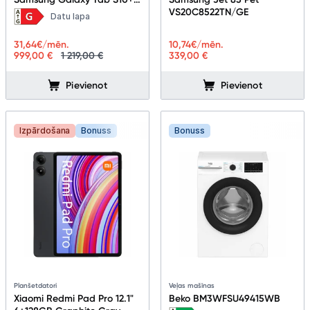
5G 12+256GB Platinum Silver
VS20C8522TN/GE
Datu lapa
31,64
€/mēn.
10,74
€/mēn.
999,00 €
1 219,00 €
339,00 €
Pievienot
Pievienot
Izpārdošana
Bonuss
Bonuss
Planšetdatori
Veļas mašīnas
Xiaomi Redmi Pad Pro 12.1"
Beko BM3WFSU49415WB