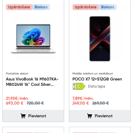
Izpārdošana
Bonuss
Izpārdošana
Bonuss
Portatīvie datori
Mobilie telefoni un viedtālruņi
Asus VivoBook 16 M1607KA-
POCO X7 12+512GB Green
MB024W 16" Cool Silver
Datu lapa
90NB15F2-M001L0
21,95
€/mēn.
7,89
€/mēn.
693,00 €
720,00 €
249,00 €
269,00 €
Pievienot
Pievienot