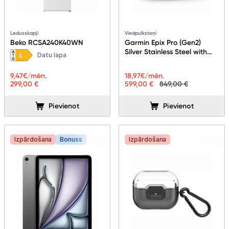
Ledusskapji
Viedpulksteņi
Beko RCSA240K40WN
Garmin Epix Pro (Gen2)
Silver Stainless Steel with
Datu lapa
Whitestone Band
9,47
€/mēn.
18,97
€/mēn.
299,00 €
599,00 €
849,00 €
Pievienot
Pievienot
Izpārdošana
Bonuss
Izpārdošana