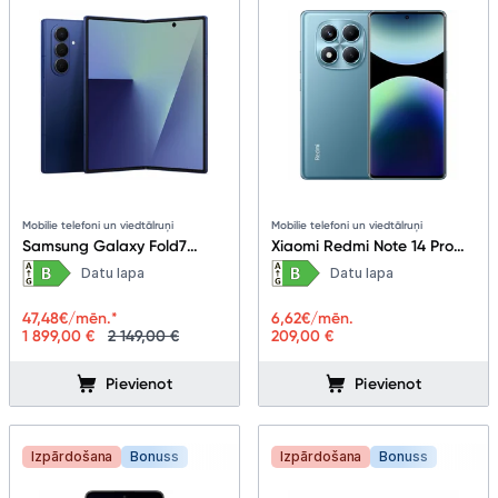
Mobilie telefoni un viedtālruņi
Mobilie telefoni un viedtālruņi
Samsung Galaxy Fold7
Xiaomi Redmi Note 14 Pro
12+512GB Blue Shadow
8+256GB Ocean Blue
Datu lapa
Datu lapa
47,48
€/mēn.*
6,62
€/mēn.
1 899,00 €
2 149,00 €
209,00 €
Pievienot
Pievienot
Izpārdošana
Bonuss
Izpārdošana
Bonuss