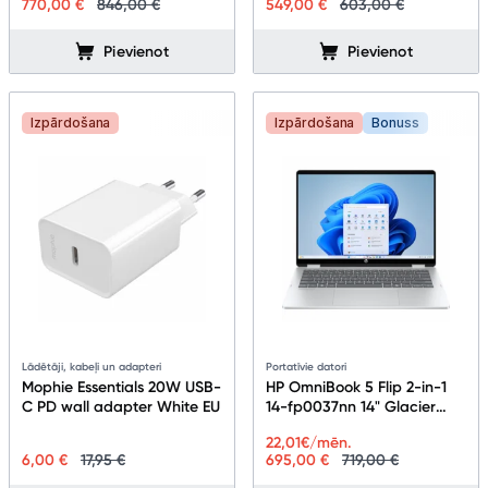
770,00 €
846,00 €
549,00 €
603,00 €
Pievienot
Pievienot
Izpārdošana
Izpārdošana
Bonuss
Lādētāji, kabeļi un adapteri
Portatīvie datori
Mophie Essentials 20W USB-
HP OmniBook 5 Flip 2-in-1
C PD wall adapter White EU
14-fp0037nn 14" Glacier
Silver CW6M8EA#ABB
22,01
€/mēn.
6,00 €
17,95 €
695,00 €
719,00 €