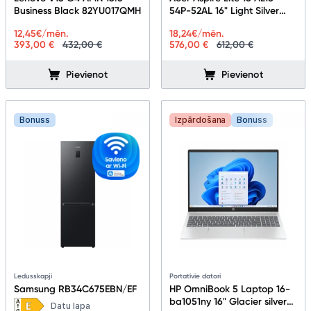
Business Black 82YU017QMH
54P-52AL 16" Light Silver
NX.D73EL.002
Tehnikas izvešana
12,45
€/mēn.
18,24
€/mēn.
393,00 €
432,00 €
576,00 €
612,00 €
Uzņēmumiem
Pievienot
Pievienot
Tet pakalpojumi
Bonuss
Izpārdošana
Bonuss
Kontakti
Informācija
Ledusskapji
Portatīvie datori
Samsung RB34C675EBN/EF
HP OmniBook 5 Laptop 16-
ba1051ny 16" Glacier silver
Datu lapa