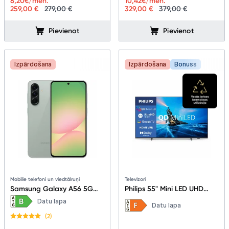
8,20
€/mēn.
10,42
€/mēn.
259,00 €
279,00 €
329,00 €
379,00 €
Pievienot
Pievienot
Izpārdošana
Izpārdošana
Bonuss
Mobilie telefoni un viedtālruņi
Televizori
Samsung Galaxy A56 5G
Philips 55" Mini LED UHD
8+128GB Awesome Olive
Smart TV 55PML8709/12
Datu lapa
Datu lapa
(2)