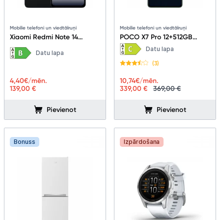
Mobilie telefoni un viedtālruņi
Mobilie telefoni un viedtālruņi
Xiaomi Redmi Note 14
POCO X7 Pro 12+512GB
6+128GB Midnight Black
Green
Datu lapa
Datu lapa
(3)
4,40
€/mēn.
10,74
€/mēn.
139,00 €
339,00 €
369,00 €
Pievienot
Pievienot
Bonuss
Izpārdošana