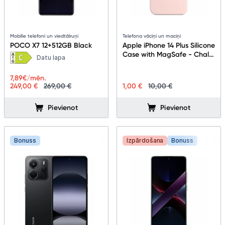
Mobilie telefoni un viedtālruņi
Telefona vāciņi un maciņi
POCO X7 12+512GB Black
Apple iPhone 14 Plus Silicone
Case with MagSafe - Chalk
Datu lapa
Pink
7,89
€/mēn.
249,00 €
269,00 €
1,00 €
10,00 €
Pievienot
Pievienot
Bonuss
Izpārdošana
Bonuss