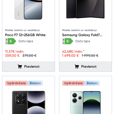
Mobilie telefoni un viedtālruņi
Mobilie telefoni un viedtālruņi
Poco F7 12+256GB White
Samsung Galaxy Fold7
12+256GB Jetblack
Datu lapa
Datu lapa
11,37
€/mēn.
42,48
€/mēn.*
359,00 €
379,00 €
1 699,00 €
1 999,00 €
Pievienot
Pievienot
Izpārdošana
Bonuss
Izpārdošana
Bonuss