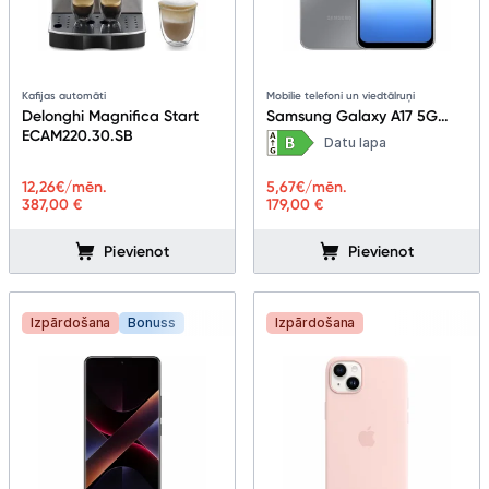
Kafijas automāti
Mobilie telefoni un viedtālruņi
Delonghi Magnifica Start
Samsung Galaxy A17 5G
ECAM220.30.SB
4+128GB Gray
Datu lapa
12,26
€/mēn.
5,67
€/mēn.
387,00 €
179,00 €
Pievienot
Pievienot
Izpārdošana
Bonuss
Izpārdošana