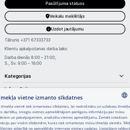
Pasūtījuma statuss
Veikalu meklētājs
Uzdot jautājumu
Tālrunis
+371 67333733
Klientu apkalpošanas darba laiks:
Darba dienās 8:00 – 21:00,
S., Sv. 9:00 – 18:00
Kategorijas
Informācija
tīmekļa vietne izmanto sīkdatnes
Noderīgas saites
tīmekļa vietnē tiek izmantotas sīkdatnes, lai nodrošinātu un uzlabotu tīmekļ
LATVIAN
es darbību, sniegtu vietnes apmeklētājiem pielāgotu informāciju par mūsu
ktiem un pakalpojumiem, analizētu vietnes apmeklējumu. Zemāk sniedzam
RUSSIAN
māciju par visām sīkdatnēm, kuras tiek izmantotas mūsu tīmekļa vietnēs. Sīk
tšķirties atkarībā no apmeklētās interneta vietnes sadaļas. Lietotājam jebkurā
ENGLISH