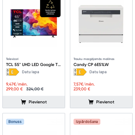
Televizori
Trauku mazgājamās mašīnas
TCL 55" UHD LED Google TV
Candy CP 6E51LW
55V6B
Datu lapa
Datu lapa
9,47
€/mēn.
7,57
€/mēn.
299,00 €
324,00 €
239,00 €
Pievienot
Pievienot
Bonuss
Izpārdošana