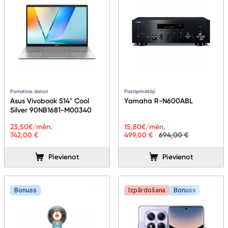
Portatīvie datori
Pastiprinātāji
Asus Vivobook S14" Cool
Yamaha R-N600ABL
Silver 90NB1681-M00340
23,50
€/mēn.
15,80
€/mēn.
742,00 €
499,00 €
694,00 €
Pievienot
Pievienot
Bonuss
Izpārdošana
Bonuss