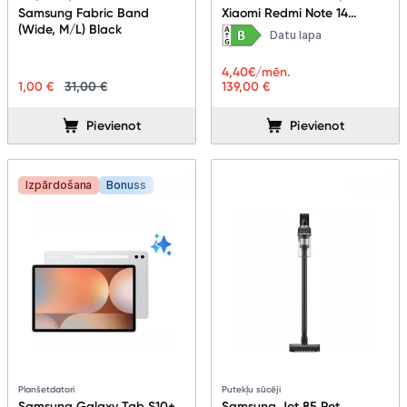
Samsung Fabric Band
Xiaomi Redmi Note 14
(Wide, M/L) Black
6+128GB Ocean Blue
Datu lapa
4,40
€/mēn.
1,00 €
31,00 €
139,00 €
Pievienot
Pievienot
Izpārdošana
Bonuss
Planšetdatori
Putekļu sūcēji
Samsung Galaxy Tab S10+
Samsung Jet 85 Pet