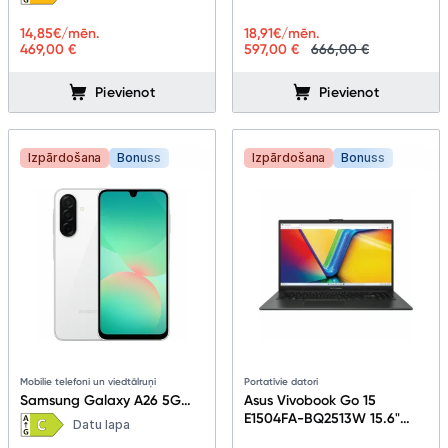
aluminum BP7R6EA#B1R
14,85
€/mēn.
18,91
€/mēn.
469,00 €
597,00 €
666,00 €
Pievienot
Pievienot
Izpārdošana
Bonuss
Izpārdošana
Bonuss
Mobilie telefoni un viedtālruņi
Portatīvie datori
Samsung Galaxy A26 5G
Asus Vivobook Go 15
6+128GB White
E1504FA-BQ2513W 15.6"
Datu lapa
Mixed Black 90NB0ZR2-