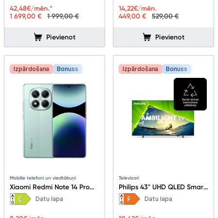
42,48
€/mēn.*
14,22
€/mēn.
1 699,00 €
1 999,00 €
449,00 €
529,00 €
Pievienot
Pievienot
Izpārdošana
Bonuss
Izpārdošana
Bonuss
Mobilie telefoni un viedtālruņi
Televizori
Xiaomi Redmi Note 14 Pro
Philips 43" UHD QLED Smart
5G 8+256GB Coral Green
TV 43PUS8209/12
Datu lapa
Datu lapa