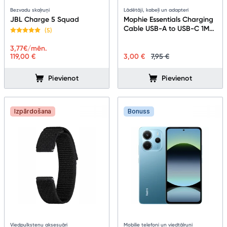
Bezvadu skaļruņi
Lādētāji, kabeļi un adapteri
JBL Charge 5 Squad
Mophie Essentials Charging
Cable USB-A to USB-C 1M
(5)
White
3,77
€/mēn.
119,00 €
3,00 €
7,95 €
Pievienot
Pievienot
Izpārdošana
Bonuss
Viedpulksteņu aksesuāri
Mobilie telefoni un viedtālruņi