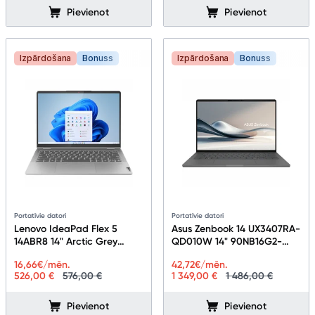
Pievienot
Pievienot
Izpārdošana
Bonuss
Izpārdošana
Bonuss
Portatīvie datori
Portatīvie datori
Lenovo IdeaPad Flex 5
Asus Zenbook 14 UX3407RA-
14ABR8 14" Arctic Grey
QD010W 14" 90NB16G2-
82XX00ERLT
M001Y0
16,66
€/mēn.
42,72
€/mēn.
526,00 €
576,00 €
1 349,00 €
1 486,00 €
Pievienot
Pievienot