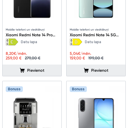
Mobilie telefoni un viedtālruņi
Mobilie telefoni un viedtālruņi
Xiaomi Redmi Note 14 Pro
Xiaomi Redmi Note 14 5G
5G 8+256GB Midnight Black
6+128GB Coral Green
Datu lapa
Datu lapa
8,20
€/mēn.
5,04
€/mēn.
259,00 €
279,00 €
159,00 €
199,00 €
Pievienot
Pievienot
Bonuss
Bonuss