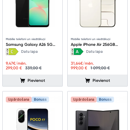
Mobilie telefoni un viedtālruņi
Mobilie telefoni un viedtālruņi
Samsung Galaxy A26 5G
Apple iPhone Air 256GB
8+256GB Black
Light Gold
Datu lapa
Datu lapa
9,47
€/mēn.
31,64
€/mēn.
299,00 €
339,00 €
999,00 €
1 099,00 €
Pievienot
Pievienot
Izpārdošana
Bonuss
Izpārdošana
Bonuss