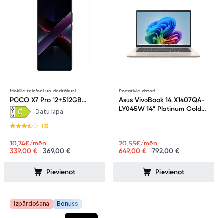
Mobilie telefoni un viedtālruņi
Portatīvie datori
POCO X7 Pro 12+512GB
Asus VivoBook 14 X1407QA-
Yellow
LY045W 14" Platinum Gold
Datu lapa
90NB1602-M005R0
(3)
10,74
€/mēn.
20,55
€/mēn.
339,00 €
369,00 €
649,00 €
792,00 €
Pievienot
Pievienot
Izpārdošana
Bonuss