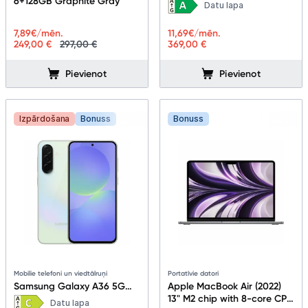
6+128GB Graphite Gray
Datu lapa
7,89
€/mēn.
11,69
€/mēn.
249,00 €
297,00 €
369,00 €
Pievienot
Pievienot
Izpārdošana
Bonuss
Bonuss
Mobilie telefoni un viedtālruņi
Portatīvie datori
Samsung Galaxy A36 5G
Apple MacBook Air (2022)
8+256GB Awesome Lime
13" M2 chip with 8-core CPU
Datu lapa