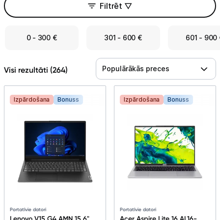
Telefoni, planšetdatori
Filtrēt ▽
Viedierīces
0 - 300 €
301 - 600 €
601 - 900
Sadzīves tehnika
Populārākās preces
Visi rezultāti (
264
)
Skaistumkopšana
Sports un atpūta
Izpārdošana
Bonuss
Izpārdošana
Bonuss
Ražotāju atjaunota tehnika
Vēlmju saraksts
Blogs
Portatīvie datori
Portatīvie datori
Piegāde un apmaksa
Lenovo V15 G4 AMN 15.6"
Acer Aspire Lite 16 AL16-