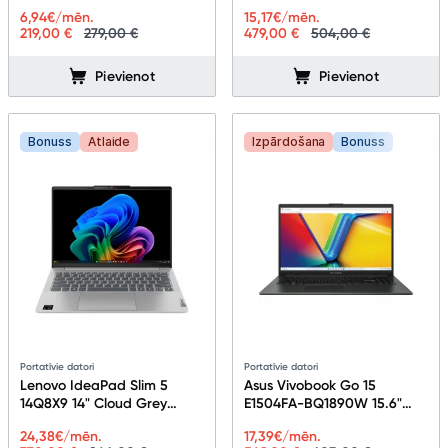
M044R0
6,94
€/mēn.
15,17
€/mēn.
219,00 €
279,00 €
479,00 €
504,00 €
Pievienot
Pievienot
Bonuss
Atlaide
Izpārdošana
Bonuss
Portatīvie datori
Portatīvie datori
Lenovo IdeaPad Slim 5
Asus Vivobook Go 15
14Q8X9 14" Cloud Grey
E1504FA-BQ1890W 15.6"
83HL005WLT
Mixed Black 90NB0ZR2-
24,38
€/mēn.
17,39
€/mēn.
M03280