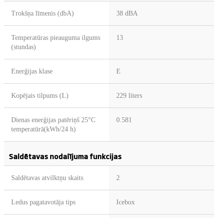
Trokšņa līmenis (dbA)
38 dBA
Temperatūras pieauguma ilgums
13
(stundas)
Enerģijas klase
E
Kopējais tilpums (L)
229 liters
Dienas enerģijas patēriņš 25°C
0.581
temperatūrā(kWh/24 h)
Saldētavas nodalījuma funkcijas
Saldētavas atvilktņu skaits
2
Ledus pagatavotāja tips
Icebox