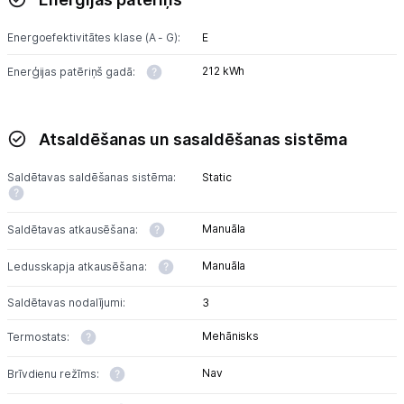
Energoefektivitātes klase (A - G):
E
212 kWh
Enerģijas patēriņš gadā:
Atsaldēšanas un sasaldēšanas sistēma
Saldētavas saldēšanas sistēma:
Static
Manuāla
Saldētavas atkausēšana:
Manuāla
Ledusskapja atkausēšana:
Saldētavas nodalījumi:
3
Mehānisks
Termostats:
Nav
Brīvdienu režīms: