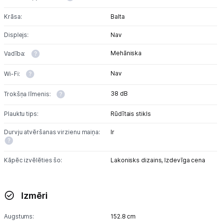
Krāsa:
Balta
Displejs:
Nav
Mehāniska
Vadība:
Nav
Wi-Fi:
38 dB
Trokšņa līmenis:
Plauktu tips:
Rūdītais stikls
Durvju atvēršanas virzienu maiņa:
Ir
Kāpēc izvēlēties šo:
Lakonisks dizains,
Izdevīga cena
Izmēri
Augstums:
152.8 cm