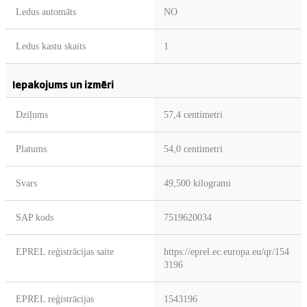
Ledus automāts
NO
Ledus kastu skaits
1
Iepakojums un izmēri
Dziļums
57,4 centimetri
Platums
54,0 centimetri
Svars
49,500 kilogrami
SAP kods
7519620034
EPREL reģistrācijas saite
https://eprel.ec.europa.eu/qr/154
3196
EPREL reģistrācijas
1543196