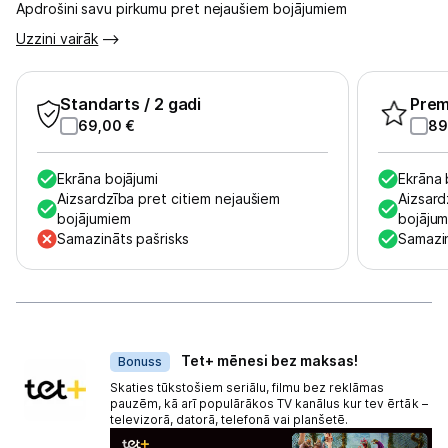
Apdrošini savu pirkumu pret nejaušiem bojājumiem
Tet pakalpojumi
Uzzini vairāk
Kontakti
Standarts
/ 2 gadi
Pre
69,00
€
89
Informācija
Ekrāna bojājumi
Ekrāna 
Aizsardzība pret citiem nejaušiem
Aizsard
bojājumiem
bojāju
Samazināts pašrisks
Samazin
Dāvanas
Tet+ mēnesi bez maksas!
Bonuss
Skaties tūkstošiem seriālu, filmu bez reklāmas
pauzēm, kā arī populārākos TV kanālus kur tev ērtāk –
televizorā, datorā, telefonā vai planšetē.