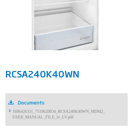
RCSA240K40WN
Documents
1696426311_7519620034_RCSA240K40WN_MDM2_
USER_MANUAL_FILE_lv_LV.pdf