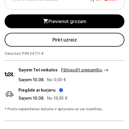
Sadzīves tehnikas aksesuāri
Plītis
Pievienot grozam
Tvaika nosūcēji
Pirkt uzreiz
Aksesuāri tvaika nosūcējiem
Iebūvējamā tehnika
Cena bez PVN 247,11 €
Piegādes
Mazā tehnika
Saņem Tet veikalos
Pārbaudīt pieejamību
veidi
Kafijas pagatavošana
Saņem 10.08.
No 0,00 €
Piegāde ar kurjeru
Mazā virtuves tehnika
Saņem 10.08.
No 19,95 €
Klimata iekārtas
* Preču saņemšanas datums ir aptuvens un var mainīties.
Apģērbu kopšana