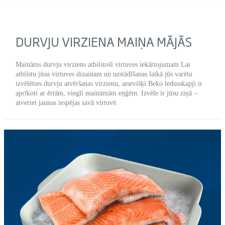
DURVJU VIRZIENA MAIŅA MĀJĀS
Maināms durvju virziens atbilstoši virtuves iekārtojumam Lai
atbilstu jūsu virtuves dizainam un uzstādīšanas laikā jūs varētu
izvēlēties durvju atvēršanas virzienu, atsevišķi Beko ledusskapji ir
aprīkoti ar ērtām, viegli maināmām eņģēm. Izvēle ir jūsu ziņā –
atveriet jaunas iespējas savā virtuvē.