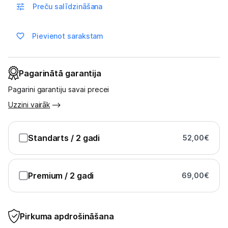
Skaistumkopšana
Preču salīdzināšana
Sports un atpūta
Pievienot sarakstam
Ražotāju atjaunota tehnika
Pagarinātā garantija
Vēlmju saraksts
Pagarini garantiju savai precei
Uzzini vairāk
Blogs
Standarts
/ 2 gadi
52,00
€
Piegāde un apmaksa
Premium
/ 2 gadi
69,00
€
Tehnikas izvešana
Uzņēmumiem
Pirkuma apdrošināšana