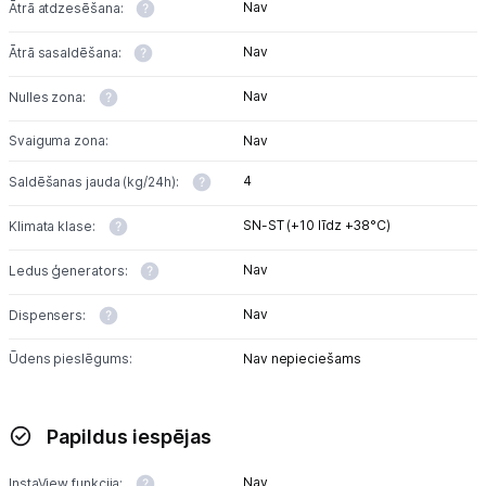
Nav
Ātrā atdzesēšana:
Nav
Ātrā sasaldēšana:
Nav
Nulles zona:
Svaiguma zona:
Nav
4
Saldēšanas jauda (kg/24h):
SN-ST (+10 līdz +38°C)
Klimata klase:
Nav
Ledus ģenerators:
Nav
Dispensers:
Ūdens pieslēgums:
Nav nepieciešams
Papildus iespējas
Nav
InstaView funkcija: