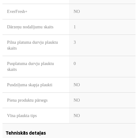
EverFresh+
NO
Dārzeņu nodalījumu skaits
1
Pilna platuma durvju plauktu
3
skaits
Pusplatuma durvju plauktu
0
skaits
Pusdziļuma skapja plaukti
NO
Piena produktu pārsegs
NO
Vīna plaukta tips
NO
Tehniskās detaļas