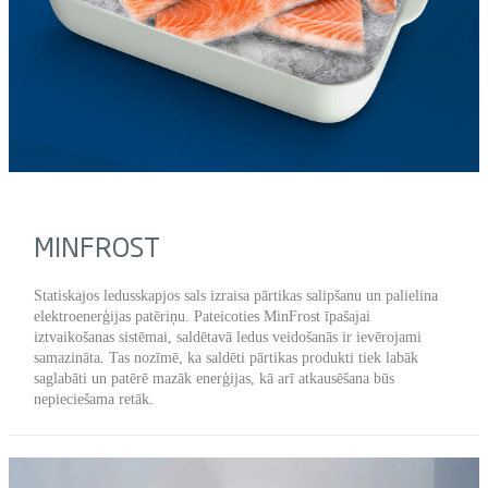
MINFROST
Statiskajos ledusskapjos sals izraisa pārtikas salipšanu un palielina
elektroenerģijas patēriņu. Pateicoties MinFrost īpašajai
iztvaikošanas sistēmai, saldētavā ledus veidošanās ir ievērojami
samazināta. Tas nozīmē, ka saldēti pārtikas produkti tiek labāk
saglabāti un patērē mazāk enerģijas, kā arī atkausēšana būs
nepieciešama retāk.