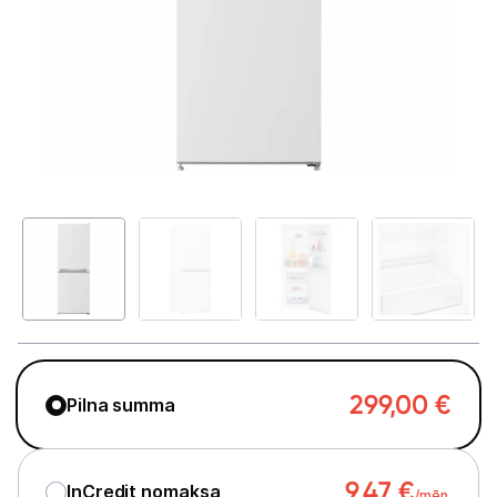
Telefoni, planšetdatori
Viedierīces
Sadzīves tehnika
Lielā tehnika
Ledusskapji
Saldētavas
Vīna skapji
Trauku mazgājamās mašīnas
299,00
€
Pilna summa
Veļas mašīnas
Veļas žāvētāji
9,47
€
InCredit nomaksa
/mēn.