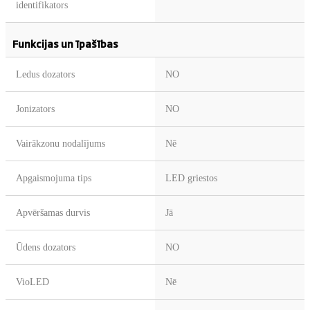
identifikators
Funkcijas un īpašības
Ledus dozators
NO
Jonizators
NO
Vairākzonu nodalījums
Nē
Apgaismojuma tips
LED griestos
Apvēršamas durvis
Jā
Ūdens dozators
NO
VioLED
Nē