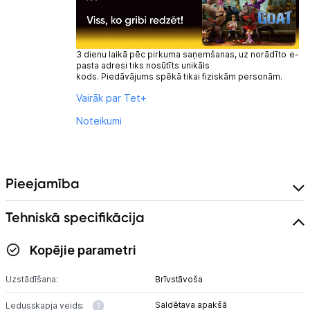
3 dienu laikā pēc pirkuma saņemšanas, uz norādīto e-
pasta adresi tiks nosūtīts unikāls
kods. Piedāvājums spēkā tikai fiziskām personām.
Vairāk par Tet+
Noteikumi
Pieejamība
Tehniskā specifikācija
Kopējie parametri
Uzstādīšana:
Brīvstāvoša
Saldētava apakšā
Ledusskapja veids: