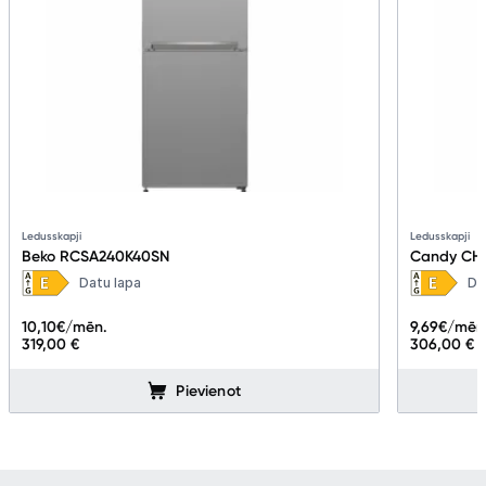
Ledusskapji
Ledusskapji
Beko RCSA240K40SN
Candy CH
Datu lapa
Da
10,10
€/mēn.
9,69
€/mēn
319,00 €
306,00 €
Pievienot