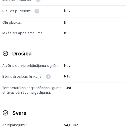
Nav
Plaukts pudelēm:
Olu plaukts:
Ir
Iekšējais apgaismojums:
Ir
Drošība
Atvērtu durvju brīdinājuma signāls:
Nav
Nav
Bērnu drošības funkcija:
Temperatūras saglabāšanas ilgums
13st
strāvas pārrāvuma gadījumā:
Svars
Ar iepakojumu:
54,00 kg