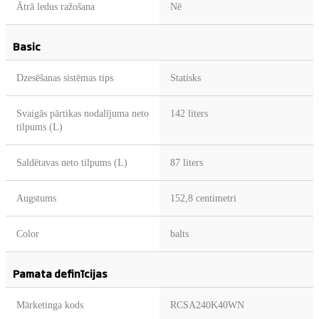
Ātrā ledus ražošana
Nē
Basic
Dzesēšanas sistēmas tips
Statisks
Svaigās pārtikas nodalījuma neto
142 liters
tilpums (L)
Saldētavas neto tilpums (L)
87 liters
Augstums
152,8 centimetri
Color
balts
Pamata definīcijas
Mārketinga kods
RCSA240K40WN