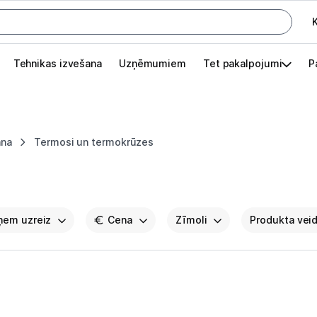
K
G
Tehnikas izvešana
Uzņēmumiem
Tet pakalpojumi
P
Pieslēgties
Pasūtījuma statuss
ana
Termosi un termokrūzes
Akcijas
Outlet
apā.
aņem uzreiz
Izvēlies kāroto ierīci izdevīgāk!
Cena
Zīmoli
Produkta vei
TV un audio
Datortehnika