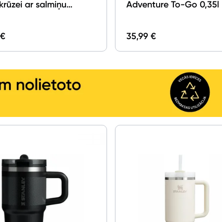
rūzei ar salmiņu
Adventure To-Go 0,35l
ey The All Day Quencher
All 0.89l Pistachio
 €
35,99 €