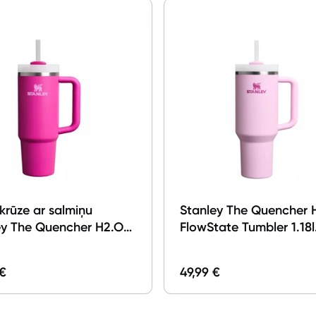
Apkopes produkti
Servēšanas piederumi
Termosi un termokrūzes
Mazā virtuves tehnika
Klimata iekārtas
Apģērbu kopšana
Skaistumkopšana
krūze ar salmiņu
Stanley The Quencher 
ey The Quencher H2.O
FlowState Tumbler 1.18l
Sports un atpūta
ate Tumbler 0.89l
Cherry Blossom
 Blossom
Piederumi sportam
 €
49,99 €
Atpūta