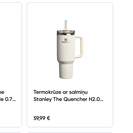
he
Termokrūze ar salmiņu
e 0.71l
Stanley The Quencher H2.0
Fluted Tumbler 1.18l Cream
Gloss
59,99 €