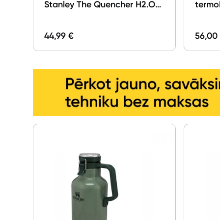
Stanley The Quencher H2.O
termok
FlowState Tumbler 0.89l
Stanl
Indigo
Carry-
44,99 €
56,00