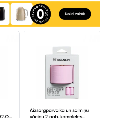
Aizsargpārvalka un salmiņu
H2.O
vāciņu 2 gab. komplekts