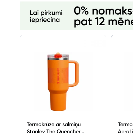
Termokrūze ar salmiņu
Termo
Stanley The Quencher
AeroLi