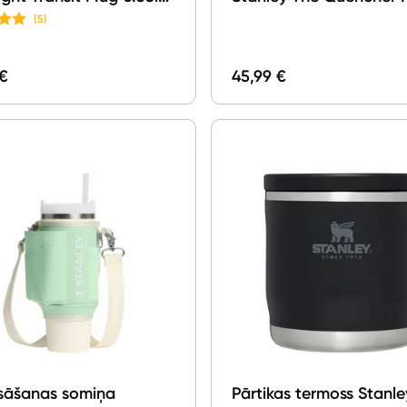
m
Fluted Tumbler 1.18l Ga
(5)
Shine
 €
45,99 €
sāšanas somiņa
Pārtikas termoss Stanl