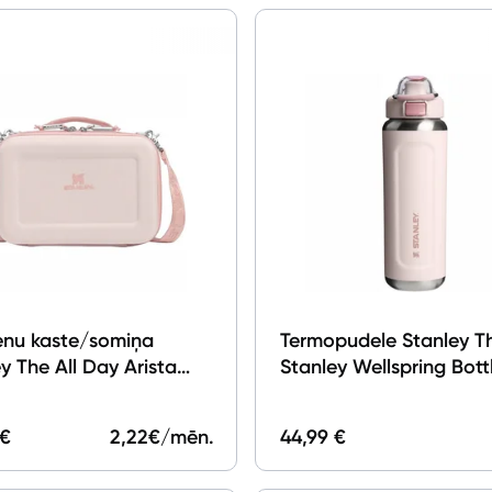
Telefoni, planšetdatori
Viedierīces
Sadzīves tehnika
Lielā tehnika
Iebūvējamā tehnika
Mazā tehnika
Kafijas pagatavošana
enu kaste/somiņa
Termopudele Stanley T
Kafijas automāti
y The All Day Arista
Stanley Wellspring Bottl
unch Box 4l Rose
Rose Quartz
Kafijas dzirnaviņas
z
 €
2,22
€/mēn.
44,99 €
Kafijas automātu aksesuāri