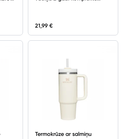
Stanley The Quencher Boot
and Straw Cover Set 0.89l &
0.59l Cherry Blossom
21,99 €
e
Termokrūze ar salmiņu