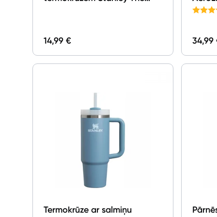
Quencher Tumbler Straws
Crea
1.18l Pink
14,99 €
34,99
Termokrūze ar salmiņu
Pārnē