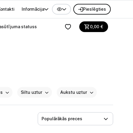
ontakti
Informācija
Pieslēgties
alvenes izvēlne
asūtījuma statuss
0,00
€
ds
Siltu uztur
Aukstu uztur
Populārākās preces