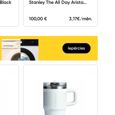
 Black
Stanley The All Day Arista
Mini Lunch Box 4l Violet
Blossom
100,00 €
3,17
€/mēn.