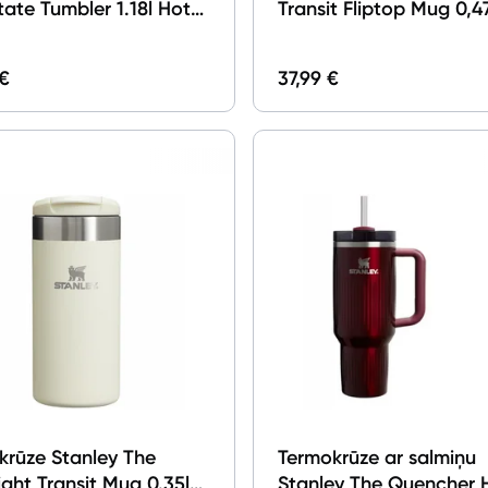
ate Tumbler 1.18l Hot
Transit Fliptop Mug 0,4
Hammertone Green
 €
37,99 €
krūze Stanley The
Termokrūze ar salmiņu
ght Transit Mug 0.35l
Stanley The Quencher 