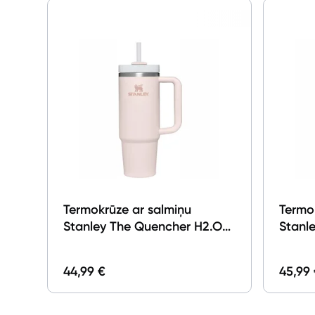
Termokrūze ar salmiņu
Termo
Stanley The Quencher H2.O
Stanl
FlowState Tumbler 0.89l Light
FlowSt
Pink 2.0
Violet
44,99 €
45,99