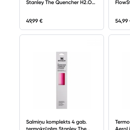
Stanley The Quencher H2.O
FlowSt
FlowState Tumbler 1.18l Black
Coral
49,99 €
54,99
Salmiņu komplekts 4 gab.
Termo
termokrūzēm Stanley The
AeroLi