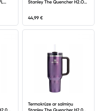
7L
Stanley The Quencher H2.O
FlowState Tumbler 0.89l
Cream 2.0
44,99 €
Termokrūze ar salmiņu
H2.0
Stanley The Quencher H2.0