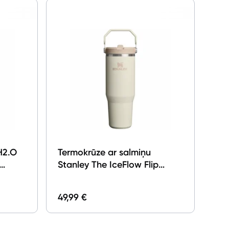
H2.O
Termokrūze ar salmiņu
Stanley The IceFlow Flip
Straw 2.0 Tumbler 0.89l
Cream
49,99 €