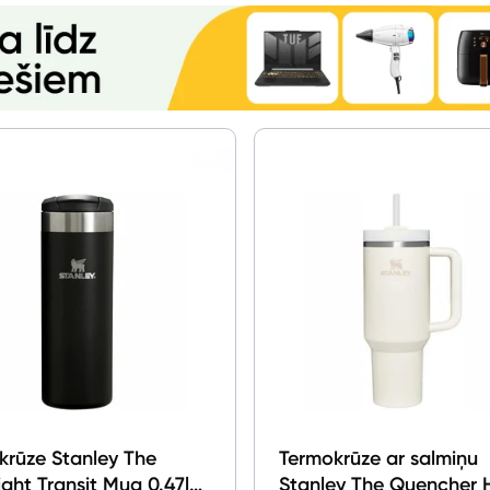
Elektriskie skrejriteņi
Droni
Dronu aksesuāri
Sonāri makšķerēšanai
Dārza grili
Termosi un termokrūzes
GPS
Ražotāju atjaunota tehnika
Vēlmju saraksts
krūze Stanley The
Termokrūze ar salmiņu
ght Transit Mug 0.47l
Stanley The Quencher 