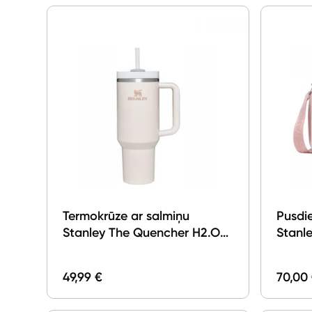
Termokrūze ar salmiņu
Pusdi
Stanley The Quencher H2.O
Stanle
FlowState Tumbler 1.18l Light
Mini L
Pink
Quart
49,99 €
70,00