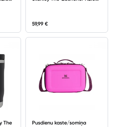
rnet
Fluted Tumbler 1.18l Wisteria
Shine
59,99 €
ey The
Pusdienu kaste/somiņa