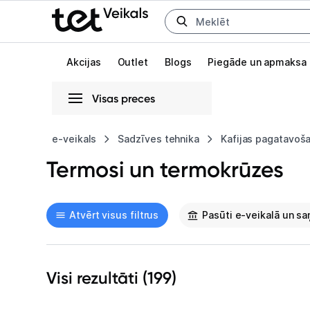
Uz kategorijam
Uz galveno saturu
Akcijas
Outlet
Blogs
Piegāde un apmaksa
Visas preces
Gaišā
Tumšā
Sistēmas
e-veikals
Sadzīves tehnika
Kafijas pagatavoš
Termosi un termokrūzes
Animācijas
Globāls iestatījums animāciju aktivizēšanai vai deaktivizēšanai visā l
Atvērt visus filtrus
Pasūti e-veikalā un s
Visi rezultāti (
199
)