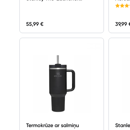
ProTour Flip Straw Tumbler
Black 
1.18l Goldenrod Fade
55,99 €
39,99 
Termokrūze ar salmiņu
Stanl