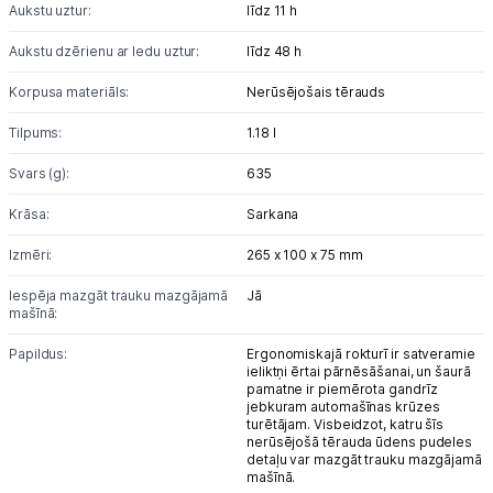
Blogs
Aukstu uztur:
līdz 11 h
Aukstu dzērienu ar ledu uztur:
līdz 48 h
Piegāde un apmaksa
Korpusa materiāls:
Nerūsējošais tērauds
Tehnikas izvešana
Tilpums:
1.18 l
Svars (g):
635
Uzņēmumiem
Krāsa:
Sarkana
Izmēri:
265 x 100 x 75 mm
Tet pakalpojumi
Iespēja mazgāt trauku mazgājamā
Jā
mašīnā:
Kontakti
Papildus:
Ergonomiskajā rokturī ir satveramie
ieliktņi ērtai pārnēsāšanai, un šaurā
Informācija
pamatne ir piemērota gandrīz
jebkuram automašīnas krūzes
turētājam. Visbeidzot, katru šīs
nerūsējošā tērauda ūdens pudeles
detaļu var mazgāt trauku mazgājamā
mašīnā.