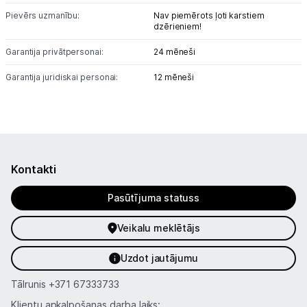
Pievērs uzmanību:
Nav piemērots ļoti karstiem
dzērieniem!
Garantija privātpersonai:
24 mēneši
Garantija juridiskai personai:
12 mēneši
Kontakti
Pasūtījuma statuss
Veikalu meklētājs
Uzdot jautājumu
Tālrunis
+371 67333733
Klientu apkalpošanas darba laiks: