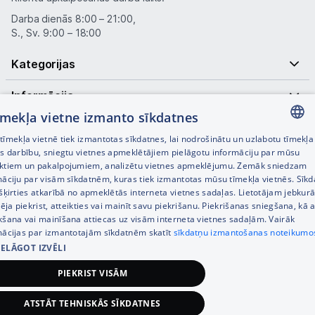
Darba dienās 8:00 – 21:00,
S., Sv. 9:00 – 18:00
Kategorijas
Informācija
tīmekļa vietne izmanto sīkdatnes
Noderīgas saites
īmekļa vietnē tiek izmantotas sīkdatnes, lai nodrošinātu un uzlabotu tīmekļa
LATVIAN
es darbību, sniegtu vietnes apmeklētājiem pielāgotu informāciju par mūsu
ktiem un pakalpojumiem, analizētu vietnes apmeklējumu. Zemāk sniedzam
RUSSIAN
māciju par visām sīkdatnēm, kuras tiek izmantotas mūsu tīmekļa vietnēs. Sīk
šķirties atkarībā no apmeklētās interneta vietnes sadaļas. Lietotājam jebkurā
ENGLISH
pēja piekrist, atteikties vai mainīt savu piekrišanu. Piekrišanas sniegšana, kā a
kšana vai mainīšana attiecas uz visām interneta vietnes sadaļām. Vairāk
mācijas par izmantotajām sīkdatnēm skatīt
sīkdatņu izmantošanas noteikumo
IELĀGOT IZVĒLI
© SIA Tet 2026 -
Visas cenas norādītas EUR ar PVN 21%
PIEKRIST VISĀM
Interneta veikala izstrāde —
ATSTĀT TEHNISKĀS SĪKDATNES
54,99
€
Pievienot grozam