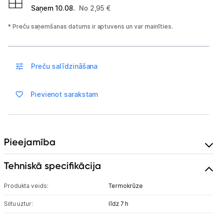
Elektriskie skrejriteņi
Saņem 10.08.
No 2,95 €
Droni
* Preču saņemšanas datums ir aptuvens un var mainīties.
Dronu aksesuāri
Preču salīdzināšana
Sonāri makšķerēšanai
Dārza grili
Pievienot sarakstam
Termosi un termokrūzes
GPS
Pieejamība
Ražotāju atjaunota tehnika
Tehniskā specifikācija
Produkta veids:
Termokrūze
Vēlmju saraksts
Siltu uztur:
līdz 7 h