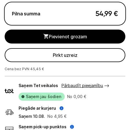
Apkopes produkti
54,99
€
Pilna summa
Servēšanas piederumi
Termosi un termokrūzes
Pievienot grozam
Mazā virtuves tehnika
Klimata iekārtas
Pirkt uzreiz
Apģērbu kopšana
Cena bez PVN 45,45 €
Skaistumkopšana
Piegādes
Saņem Tet veikalos
Pārbaudīt pieejamību
veidi
Sports un atpūta
Saņem jau šodien
No 0,00 €
Piederumi sportam
Piegāde ar kurjeru
Saņem 10.08.
No 4,95 €
Atpūta
Saņem pick-up punktos