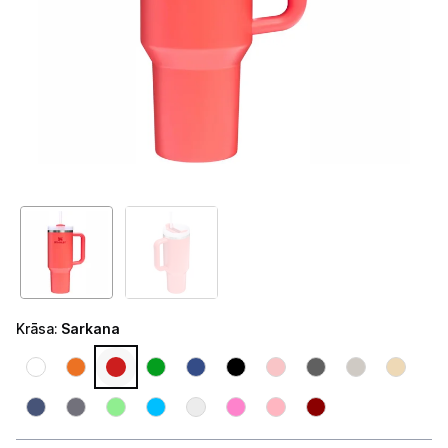
Telefoni, planšetdatori
Viedierīces
Sadzīves tehnika
Lielā tehnika
Iebūvējamā tehnika
Mazā tehnika
Kafijas pagatavošana
Kafijas automāti
Krāsa
:
Sarkana
Kafijas dzirnaviņas
Kafijas automātu aksesuāri