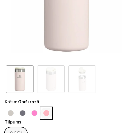
Telefoni, planšetdatori
Viedierīces
Sadzīves tehnika
Lielā tehnika
Iebūvējamā tehnika
Mazā tehnika
Kafijas pagatavošana
Kafijas automāti
Krāsa
:
Gaiši rozā
Kafijas dzirnaviņas
Tilpums
Kafijas automātu aksesuāri
Tilpums