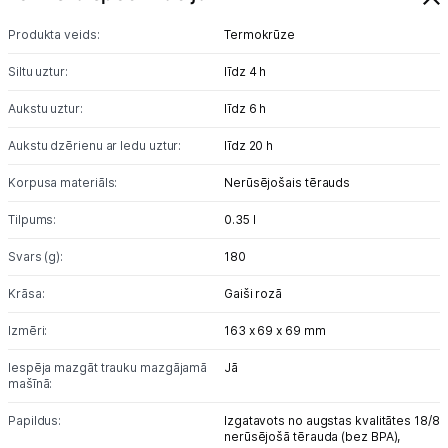
Blogs
Produkta veids:
Termokrūze
Piegāde un apmaksa
Siltu uztur:
līdz 4 h
Aukstu uztur:
līdz 6 h
Tehnikas izvešana
Aukstu dzērienu ar ledu uztur:
līdz 20 h
Uzņēmumiem
Korpusa materiāls:
Nerūsējošais tērauds
Tilpums:
0.35 l
Tet pakalpojumi
Svars (g):
180
Kontakti
Krāsa:
Gaiši rozā
Izmēri:
163 x 69 x 69 mm
Informācija
Iespēja mazgāt trauku mazgājamā
Jā
mašīnā:
Papildus:
Izgatavots no augstas kvalitātes 18/8
nerūsējošā tērauda (bez BPA),