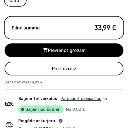
0.35 l
Apkopes produkti
Servēšanas piederumi
33,99
€
Pilna summa
Termosi un termokrūzes
Mazā virtuves tehnika
Pievienot grozam
Klimata iekārtas
Apģērbu kopšana
Pirkt uzreiz
Skaistumkopšana
Cena bez PVN 28,09 €
Sports un atpūta
Piegādes
Saņem Tet veikalos
Pārbaudīt pieejamību
veidi
Piederumi sportam
Saņem jau šodien
No 0,00 €
Atpūta
Piegāde ar kurjeru