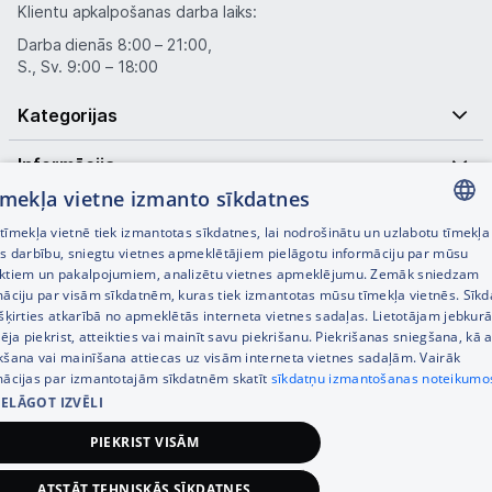
Klientu apkalpošanas darba laiks:
Darba dienās 8:00 – 21:00,
S., Sv. 9:00 – 18:00
Kategorijas
Informācija
tīmekļa vietne izmanto sīkdatnes
Noderīgas saites
īmekļa vietnē tiek izmantotas sīkdatnes, lai nodrošinātu un uzlabotu tīmekļa
LATVIAN
es darbību, sniegtu vietnes apmeklētājiem pielāgotu informāciju par mūsu
ktiem un pakalpojumiem, analizētu vietnes apmeklējumu. Zemāk sniedzam
RUSSIAN
māciju par visām sīkdatnēm, kuras tiek izmantotas mūsu tīmekļa vietnēs. Sīk
šķirties atkarībā no apmeklētās interneta vietnes sadaļas. Lietotājam jebkurā
ENGLISH
pēja piekrist, atteikties vai mainīt savu piekrišanu. Piekrišanas sniegšana, kā a
kšana vai mainīšana attiecas uz visām interneta vietnes sadaļām. Vairāk
mācijas par izmantotajām sīkdatnēm skatīt
sīkdatņu izmantošanas noteikumo
IELĀGOT IZVĒLI
© SIA Tet 2026 -
Visas cenas norādītas EUR ar PVN 21%
PIEKRIST VISĀM
Interneta veikala izstrāde —
ATSTĀT TEHNISKĀS SĪKDATNES