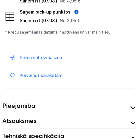
Saņem rīt (07.08.)
No 4,95 €
Elektriskie skrejriteņi
Saņem pick-up punktos
Droni
Saņem rīt (07.08.)
No 2,95 €
Dronu aksesuāri
* Preču saņemšanas datums ir aptuvens un var mainīties.
Sonāri makšķerēšanai
Preču salīdzināšana
Dārza grili
Termosi un termokrūzes
Pievienot sarakstam
GPS
Ražotāju atjaunota tehnika
Pieejamība
Atsauksmes
Vēlmju saraksts
Tehniskā specifikācija