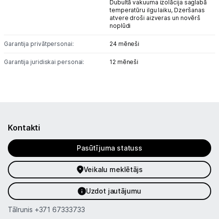
Dubultā vakuuma izolācija saglabā
temperatūru ilgu laiku, Dzeršanas
atvere droši aizveras un novērš
noplūdi
Garantija privātpersonai:
24 mēneši
Garantija juridiskai personai:
12 mēneši
Kontakti
Pasūtījuma statuss
Veikalu meklētājs
Uzdot jautājumu
Tālrunis
+371 67333733