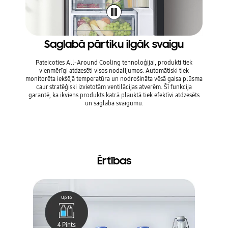
Saglabā pārtiku ilgāk svaigu
Uzt
Pateicoties All-Around Cooling tehnoloģijai, produkti tiek
vienmērīgi atdzesēti visos nodalījumos. Automātiski tiek
Ar šo te
monitorēta iekšējā temperatūra un nodrošināta vēsā gaisa plūsma
iekšpu
caur stratēģiski izvietotām ventilācijas atverēm. Šī funkcija
durvis b
garantē, ka ikviens produkts katrā plauktā tiek efektīvi atdzesēts
metāla
un saglabā svaigumu.
palīdz
pi
Ērtības