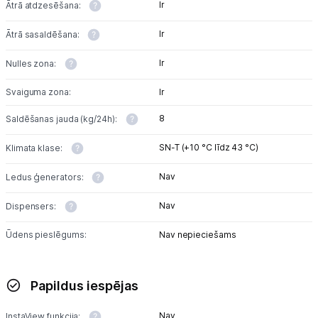
Ir
Ātrā atdzesēšana:
Ir
Ātrā sasaldēšana:
Ir
Nulles zona:
Svaiguma zona:
Ir
8
Saldēšanas jauda (kg/24h):
SN-T (+10 °C līdz 43 °C)
Klimata klase:
Nav
Ledus ģenerators:
Nav
Dispensers:
Ūdens pieslēgums:
Nav nepieciešams
Papildus iespējas
Nav
InstaView funkcija: