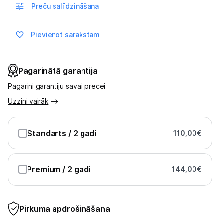
Skaistumkopšana
Preču salīdzināšana
Sports un atpūta
Pievienot sarakstam
Ražotāju atjaunota tehnika
Pagarinātā garantija
Vēlmju saraksts
Pagarini garantiju savai precei
Uzzini vairāk
Blogs
Standarts
/ 2 gadi
110,00
€
Piegāde un apmaksa
Premium
/ 2 gadi
144,00
€
Tehnikas izvešana
Uzņēmumiem
Pirkuma apdrošināšana