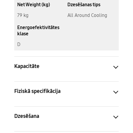
Net Weight (kg)
Dzesēšanas tips
79 kg
All Around Cooling
Energoefektivitātes
klase
D
Kapacitāte
Fiziskā specifikācija
Dzesēšana