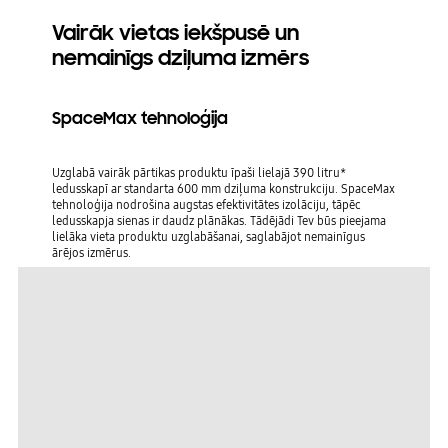
Vairāk vietas iekšpusē un
nemainīgs dziļuma izmērs
SpaceMax tehnoloģija
Uzglabā vairāk pārtikas produktu īpaši lielajā 390 litru*
ledusskapī ar standarta 600 mm dziļuma konstrukciju. SpaceMax
tehnoloģija nodrošina augstas efektivitātes izolāciju, tāpēc
ledusskapja sienas ir daudz plānākas. Tādējādi Tev būs pieejama
lielāka vieta produktu uzglabāšanai, saglabājot nemainīgus
ārējos izmērus.