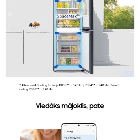
* All-around Cooling funkcija RB38** = 390 litri, RB34** = 340 litri. Twin C
ooling RB38** = 390 litri.
Viedāks mājoklis, pate