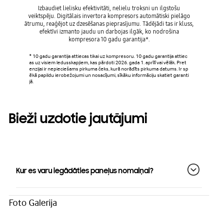
Izbaudiet lielisku efektivitāti, nelielu troksni un ilgstošu
veiktspēju. Digitālais invertora kompresors automātiski pielāgo
ātrumu, reaģējot uz dzesēšanas pieprasījumu. Tādējādi tas ir kluss,
efektīvi izmanto jaudu un darbojas ilgāk, ko nodrošina
kompresora 10 gadu garantija*.
* 10 gadu garantija attiecas tikai uz kompresoru. 10 gadu garantija attiec
as uz visiem ledusskapjiem, kas pārdoti 2026. gada 1. aprīlī vai vēlāk. Pret
enzijai ir nepieciešams pirkuma čeks, kurā norādīts pirkuma datums. Ir sp
ēkā papildu ierobežojumi un nosacījumi, sīkāku informāciju skatiet garanti
jā.
Bieži uzdotie jautājumi
Kur es varu iegādāties paneļus nomaiņai?
Foto Galerija