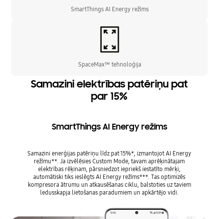
SmartThings AI Energy režīms
SpaceMax™ tehnoloģija
Samazini elektrības patēriņu pat
par 15%
SmartThings AI Energy režīms
Samazini enerģijas patēriņu līdz pat 15%*, izmantojot AI Energy
režīmu**. Ja izvēlēsies Custom Mode, tavam aprēķinātajam
elektrības rēķinam, pārsniedzot iepriekš iestatīto mērķi,
automātiski tiks ieslēgts AI Energy režīms***. Tas optimizēs
kompresora ātrumu un atkausēšanas ciklu, balstoties uz taviem
ledusskapja lietošanas paradumiem un apkārtējo vidi.