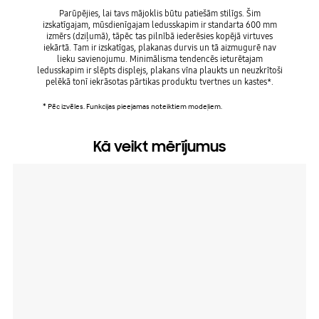
Parūpējies, lai tavs mājoklis būtu patiešām stilīgs. Šim
izskatīgajam, mūsdienīgajam ledusskapim ir standarta 600 mm
Tagad
izmērs (dziļumā), tāpēc tas pilnībā iederēsies kopējā virtuves
aizs
iekārtā. Tam ir izskatīgas, plakanas durvis un tā aizmugurē nav
kabeļus
lieku savienojumu. Minimālisma tendencēs ieturētajam
pap
ledusskapim ir slēpts displejs, plakans vīna plaukts un neuzkrītoši
kom
pelēkā tonī iekrāsotas pārtikas produktu tvertnes un kastes*.
* Pēc izvēles. Funkcijas pieejamas noteiktiem modeļiem.
Kā veikt mērījumus