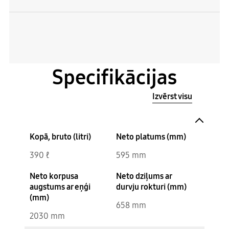
Specifikācijas
Izvērst visu
Kopā, bruto (litri)
Neto platums (mm)
390 ℓ
595 mm
Neto korpusa
Neto dziļums ar
augstums ar eņģi
durvju rokturi (mm)
(mm)
658 mm
2030 mm