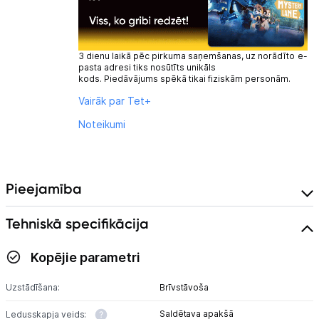
3 dienu laikā pēc pirkuma saņemšanas, uz norādīto e-
pasta adresi tiks nosūtīts unikāls
kods. Piedāvājums spēkā tikai fiziskām personām.
Vairāk par Tet+
Noteikumi
Pieejamība
Tehniskā specifikācija
Kopējie parametri
Uzstādīšana:
Brīvstāvoša
Saldētava apakšā
Ledusskapja veids: