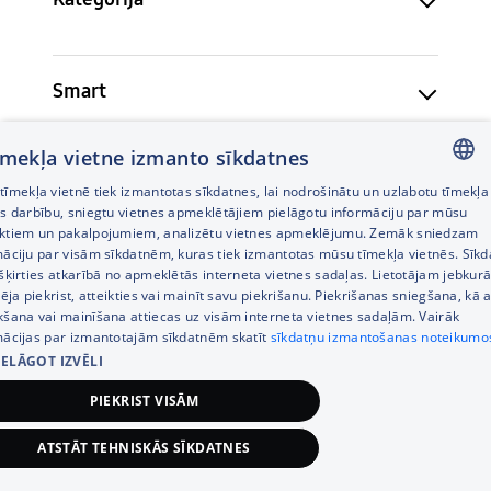
Smart
tīmekļa vietne izmanto sīkdatnes
Basic Information
īmekļa vietnē tiek izmantotas sīkdatnes, lai nodrošinātu un uzlabotu tīmekļa
LATVIAN
es darbību, sniegtu vietnes apmeklētājiem pielāgotu informāciju par mūsu
ktiem un pakalpojumiem, analizētu vietnes apmeklējumu. Zemāk sniedzam
RUSSIAN
māciju par visām sīkdatnēm, kuras tiek izmantotas mūsu tīmekļa vietnēs. Sīk
Dizains un specifikācijas var tikt mainītas bez iepriekšēja
šķirties atkarībā no apmeklētās interneta vietnes sadaļas. Lietotājam jebkurā
ENGLISH
brīdinājuma.
pēja piekrist, atteikties vai mainīt savu piekrišanu. Piekrišanas sniegšana, kā a
Piedāvājums spēkā no 11.08.2025 līdz 14.08.2025.
kšana vai mainīšana attiecas uz visām interneta vietnes sadaļām. Vairāk
mācijas par izmantotajām sīkdatnēm skatīt
sīkdatņu izmantošanas noteikumo
IELĀGOT IZVĒLI
PIEKRIST VISĀM
Līdzīgas preces
ATSTĀT TEHNISKĀS SĪKDATNES
659,00
€
Pievienot grozam