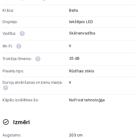
Krāsa:
Balta
Displejs:
Iekšējais LED
Skārienvadība
Vadība:
Ir
Wi-Fi:
35 dB
Trokšņa līmenis:
Plauktu tips:
Rūdītais stikls
Durvju atvēršanas virzienu maiņa:
Ir
Kāpēc izvēlēties šo:
NoFrost tehnoloģija
Izmēri
Augstums:
203 cm