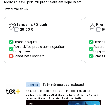
Apdrošini savu pirkumu pret nejaušiem bojājumiem
Tet pakalpojumi
Uzzini vairāk
Kontakti
Standarts
/ 2 gadi
Pre
129,00
€
15
Informācija
Ekrāna bojājumi
Ekrāna 
Aizsardzība pret citiem nejaušiem
Aizsard
bojājumiem
bojāju
Samazināts pašrisks
Samazin
Dāvanas
Tet+ mēnesi bez maksas!
Bonuss
Skaties tūkstošiem seriālu, filmu bez reklāmas
pauzēm, kā arī populārākos TV kanālus kur tev ērtāk –
televizorā, datorā, telefonā vai planšetē.