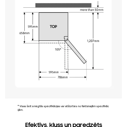
* Visas šeit sniegtās specifikācijas var atšķirties no faktiskajām specifikāc
ijām.
Efektīvs, kluss un paredzēts