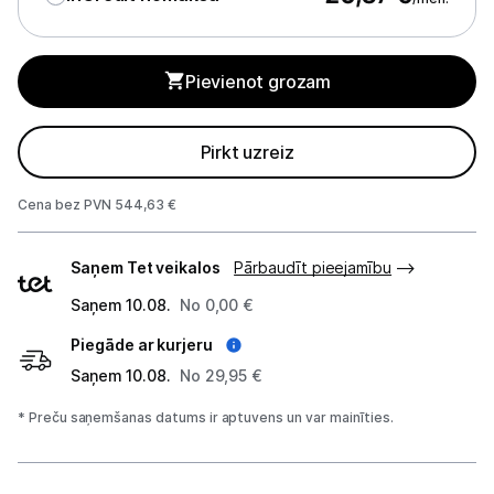
Sadzīves tehnikas aksesuāri
Plītis
Pievienot grozam
Tvaika nosūcēji
Pirkt uzreiz
Aksesuāri tvaika nosūcējiem
Iebūvējamā tehnika
Cena bez PVN 544,63 €
Piegādes
Mazā tehnika
Saņem Tet veikalos
Pārbaudīt pieejamību
veidi
Kafijas pagatavošana
Saņem 10.08.
No 0,00 €
Piegāde ar kurjeru
Mazā virtuves tehnika
Saņem 10.08.
No 29,95 €
Klimata iekārtas
* Preču saņemšanas datums ir aptuvens un var mainīties.
Apģērbu kopšana