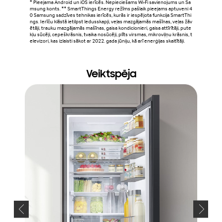
* Pieejama Android un iOS ierīcēs. Nepieciešams Wi-Fi savienojums un Sa
msung konts. ** SmartThings Energy režīms pašlaik pieejams aptuveni 4
0 Samsung sadzīves tehnikas ierīcēs, kurās ir iespējota funkcija SmartThi
ngs. Ierīču klāstā ietilpst ledusskapji, veļas mazgājamās mašīnas, veļas žāv
ētāji, trauku mazgājamās mašīnas, gaisa kondicionieri, gaisa attīrītāji, pute
kļu sūcēji, cepeškrāsnis, tvaika nosūcēji, plīts virsmas, mikroviļņu krāsnis, t
elevizori, kas izlaisti sākot ar 2022. gada jūniju, kā arī enerģijas skaitītāji.
Veiktspēja