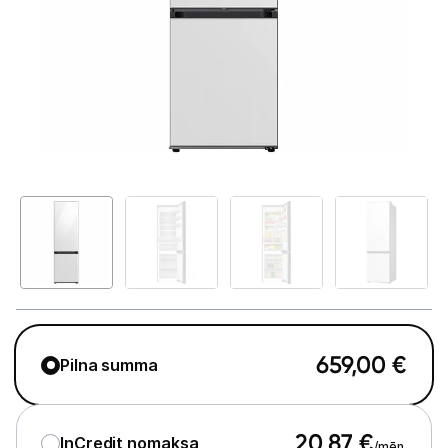
Telefoni, planšetdatori
Viedierīces
Sadzīves tehnika
Lielā tehnika
Ledusskapji
Saldētavas
Vīna skapji
Trauku mazgājamās mašīnas
659,00
€
Pilna summa
Veļas mašīnas
Veļas žāvētāji
20,87
€
InCredit nomaksa
/mēn.