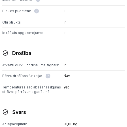
Ir
Plaukts pudelēm:
Olu plaukts:
Ir
Iekšējais apgaismojums:
Ir
Drošība
Atvērtu durvju brīdinājuma signāls:
Ir
Nav
Bērnu drošības funkcija:
Temperatūras saglabāšanas ilgums
9st
strāvas pārrāvuma gadījumā:
Svars
Ar iepakojumu:
81,00 kg