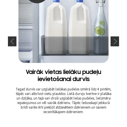
Vairāk vietas lielāku pudeļu
ievietošanai durvīs
Tagad durvīs var uzglabāt lielākas pudeles izmērā līdz 4 pintēm,
Novi
tāpēc vari atbrīvot vietu plauktos. Lielā durvju tvertne ir platāka
saplūd
un dziļāka, un tajā vari droši uzglabāt lielas pudeles, lielizmēra
durvis v
iepakojumus un vēl vairāk dzērienu. Tāpēc ledusskapī jebkurā
to novi
brīdī varēsi ērti piekļūt atdzesētiem dzērieniem un saviem
iecienītākajiem dzērieniem.
* Atvera
as.