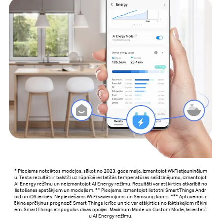
* Pieejams noteiktos modeļos, sākot no 2023. gada maija, izmantojot Wi-Fi atjauninājum
u. Testa rezultāti ir balstīti uz rūpnīcā iestatītās temperatūras salīdzinājumu, izmantojot
AI Energy režīmu un neizmantojot AI Energy režīmu. Rezultāti var atšķirties atkarībā no
lietošanas apstākļiem un modeļiem. ** Pieejams, izmantojot lietotni SmartThings Andr
oid un iOS ierīcēs. Nepieciešams Wi-Fi savienojums un Samsung konts. *** Aptuvenos r
ēķina aprēķinus prognozē Smart Things ierīce un tie var atšķirties no faktiskajiem rēķini
em. SmartThings atspoguļos divas opcijas: Maximum Mode un Custom Mode, lai iestatīt
u AI Energy režīmu.