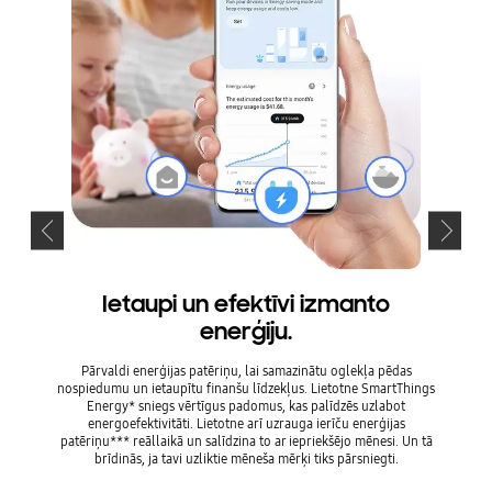
Ietaupi un efektīvi izmanto
enerģiju.
Rūpes p
Care* no
Pārvaldi enerģijas patēriņu, lai samazinātu oglekļa pēdas
dažādu
nospiedumu un ietaupītu finanšu līdzekļus. Lietotne SmartThings
filtra 
Energy* sniegs vērtīgus padomus, kas palīdzēs uzlabot
detaļas
energoefektivitāti. Lietotne arī uzrauga ierīču enerģijas
patēriņu*** reāllaikā un salīdzina to ar iepriekšējo mēnesi. Un tā
brīdinās, ja tavi uzliktie mēneša mērķi tiks pārsniegti.
* Pieej
msung 