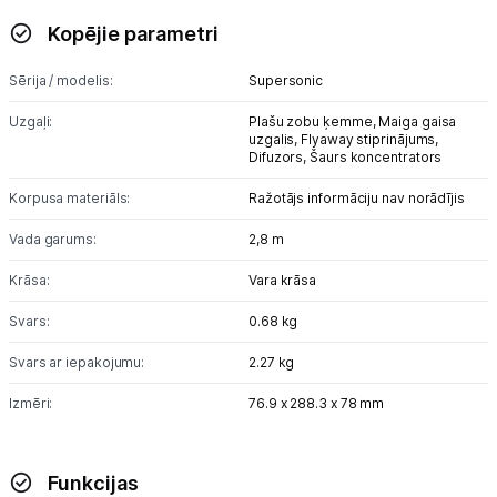
Kopējie parametri
Sērija / modelis:
Supersonic
Uzgaļi:
Plašu zobu ķemme,
Maiga gaisa
uzgalis,
Flyaway stiprinājums,
Difuzors,
Šaurs koncentrators
Korpusa materiāls:
Ražotājs informāciju nav norādījis
Vada garums:
2,8 m
Krāsa:
Vara krāsa
Svars:
0.68 kg
Svars ar iepakojumu:
2.27 kg
Izmēri:
76.9 x 288.3 x 78 mm
Funkcijas