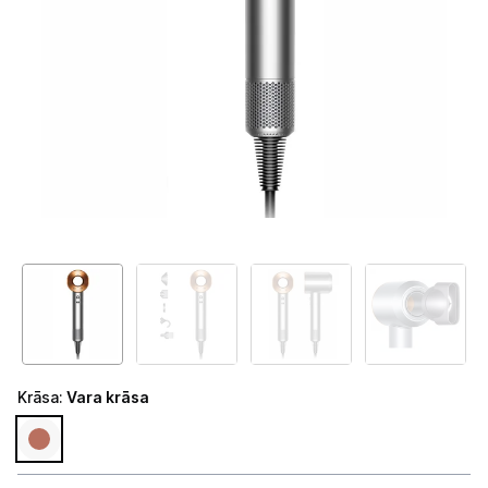
Telefoni, planšetdatori
Viedierīces
Sadzīves tehnika
Skaistumkopšana
Matu kopšana
Fēni
Lokšķēres
Matu taisnotāji
Krāsa
:
Vara krāsa
Matu veidotāji
Matu griežamās mašīnas