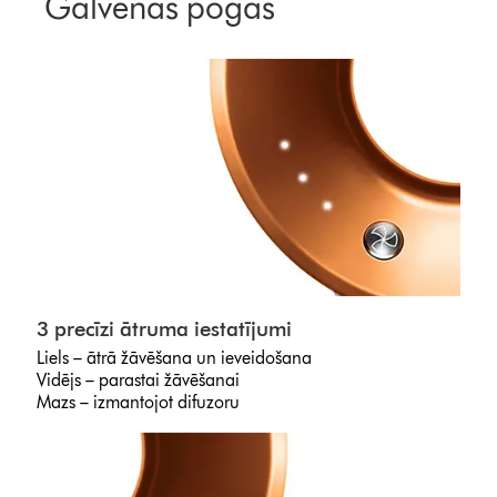
Galvenās pogas
3 precīzi ātruma iestatījumi
Liels – ātrā žāvēšana un ieveidošana
Vidējs – parastai žāvēšanai
Mazs – izmantojot difuzoru