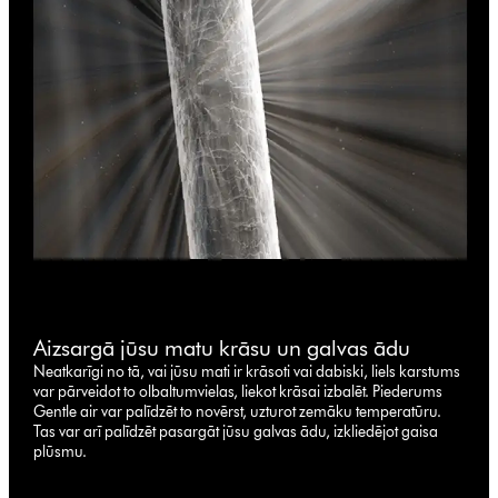
Aizsargā jūsu matu krāsu un galvas ādu
Neatkarīgi no tā, vai jūsu mati ir krāsoti vai dabiski, liels karstums
var pārveidot to olbaltumvielas, liekot krāsai izbalēt. Piederums
Gentle air var palīdzēt to novērst, uzturot zemāku temperatūru.
Tas var arī palīdzēt pasargāt jūsu galvas ādu, izkliedējot gaisa
plūsmu.