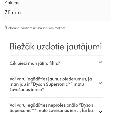
Platums
78 mm
1
Lietošanai sausiem un iztaisnotiem matiem
Biežāk uzdotie jautājumi
Cik bieži man jātīra filtrs?
Vai varu iegādāties jaunus piederumus, ja
man jau ir “Dyson Supersonic™” matu
žāvēšanas ierīce?
Vai varu iegādāties neprofesionālo “Dyson
Supersonic™” matu žāvēšanas ierīci, lai kā