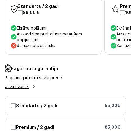
Standarts
/ 2 gadi
Pre
89,00
€
10
Ekrāna bojājumi
Ekrāna 
Aizsardzība pret citiem nejaušiem
Aizsard
bojājumiem
bojāju
Samazināts pašrisks
Samazin
Pagarinātā garantija
Pagarini garantiju savai precei
Uzzini vairāk
Standarts
/ 2 gadi
55,00
€
Premium
/ 2 gadi
85,00
€