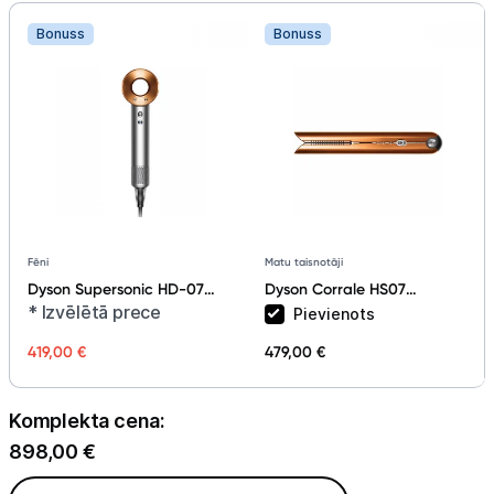
Bonuss
Bonuss
Matu taisnotāji
Fēni
Dyson Corrale HS07
Dyson Supersonic HD-07
Copper/ Nickel
Nickel/Copper
* Izvēlētā prece
Pievienots
419,00 €
479,00 €
Komplekta cena:
898,00
€