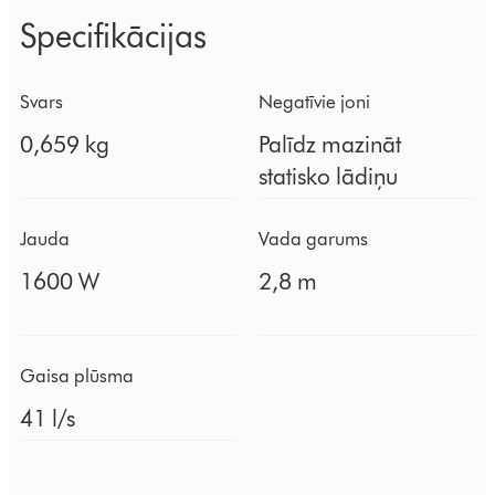
Specifikācijas
Svars
Negatīvie joni
0,659 kg
Palīdz mazināt
statisko lādiņu
Jauda
Vada garums
1600 W
2,8 m
Gaisa plūsma
41 l/s