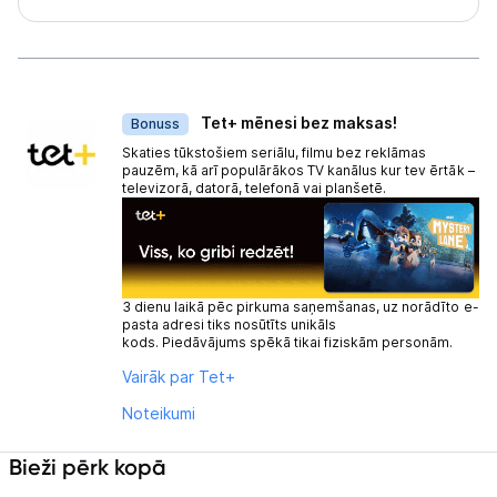
Dāvanas
Tet+ mēnesi bez maksas!
Bonuss
Skaties tūkstošiem seriālu, filmu bez reklāmas
pauzēm, kā arī populārākos TV kanālus kur tev ērtāk –
televizorā, datorā, telefonā vai planšetē.
3 dienu laikā pēc pirkuma saņemšanas, uz norādīto e-
pasta adresi tiks nosūtīts unikāls
kods. Piedāvājums spēkā tikai fiziskām personām.
Vairāk par Tet+
Noteikumi
Bieži pērk kopā