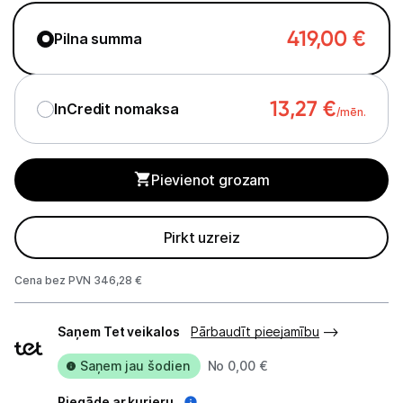
Ķermeņa kopšana
419,00
€
Pilna summa
Veselība
Sports un atpūta
13,27
€
InCredit nomaksa
/mēn.
Ražotāju atjaunota tehnika
Pievienot grozam
Vēlmju saraksts
Pirkt uzreiz
Blogs
Cena bez PVN 346,28 €
Piegāde un apmaksa
Piegādes
Saņem Tet veikalos
Pārbaudīt pieejamību
veidi
Tehnikas izvešana
Saņem jau šodien
No 0,00 €
Piegāde ar kurjeru