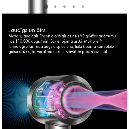
Jaudīgs un ātrs.
Mazais, jaudīgais Dyson digitālais dzinējs V9 griežas ar ātrumu
līdz 110,000 apgr./min. Savienojumā ar Air Multiplier™
tehnoloģiju tas rada augsta spiediena, liela tilpuma kontrolētu
gaisa strūklu, lai varat matus ātri izžāvēt un precīzi ieveidot.