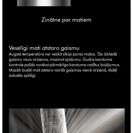
Zinātne par matiem
Veselīgi mati atstaro gaismu
Augsta temperatūra var veidot sīkas poras matos. Tās izkliedē
gaismu visos virzienos, mazinot spīdumu. Gudra karstuma
kontrole palīdz novērst pārmērīga karstuma radītus bojājumus.
Mazāk bojāti mati atstaro vairāk gaismas vienā virzienā, tādēļ
izskatās spīdīgi.