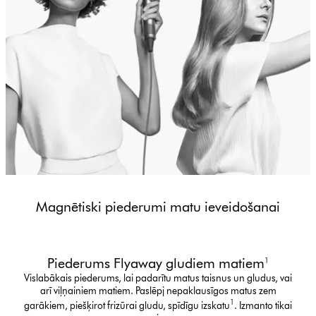
Magnētiski piederumi matu ieveidošanai
Piederums Flyaway gludiem matiem
1
Vislabākais piederums, lai padarītu matus taisnus un gludus, vai
arī viļņainiem matiem. Paslēpj nepaklausīgos matus zem
1
garākiem, piešķirot frizūrai gludu, spīdīgu izskatu
. Izmanto tikai