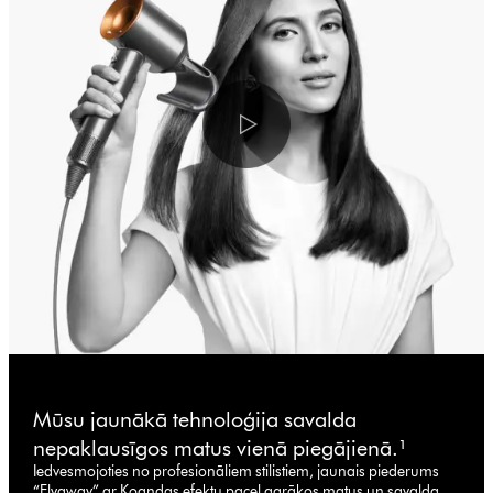
Mūsu jaunākā tehnoloģija savalda
nepaklausīgos matus vienā piegājienā.¹
Iedvesmojoties no profesionāliem stilistiem, jaunais piederums
“Flyaway” ar Koandas efektu paceļ garākos matus un savalda