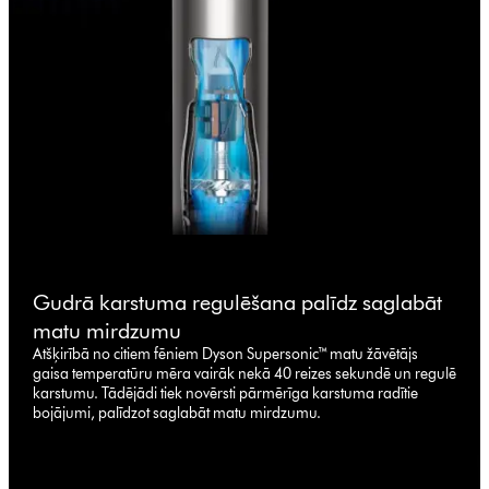
Gudrā karstuma regulēšana palīdz saglabāt
matu mirdzumu
Atšķirībā no citiem fēniem Dyson Supersonic™ matu žāvētājs
gaisa temperatūru mēra vairāk nekā 40 reizes sekundē un regulē
karstumu. Tādējādi tiek novērsti pārmērīga karstuma radītie
bojājumi, palīdzot saglabāt matu mirdzumu.