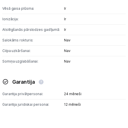
Vēsā gaisa plūsma:
Ir
Ionizācija:
Ir
Atslēgšanās pārslodzes gadījumā:
Ir
Salokāms rokturis:
Nav
Cilpa uzkāršanai:
Nav
Somiņa uzglabāšanai:
Nav
Garantija
Garantija privātpersonai:
24 mēneši
Garantija juridiskai personai:
12 mēneši