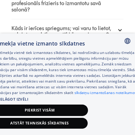
profesionāls frizieris to izmantotu savā
salonā?
Kāds ir ierīces spriegums; vai varu to lietot,
ceļojot uz valstīm ar atšķirīgu spriegumu?
tīmekļa vietne izmanto sīkdatnes
īmekļa vietnē tiek izmantotas sīkdatnes, lai nodrošinātu un uzlabotu tīmekļa
Vai piederumu “Flyaway” varu lietot
LATVIAN
es darbību, sniegtu vietnes apmeklētājiem pielāgotu informāciju par mūsu
jebkādam matu tipam?
ktiem un pakalpojumiem, analizētu vietnes apmeklējumu. Zemāk sniedzam
RUSSIAN
māciju par visām sīkdatnēm, kuras tiek izmantotas mūsu tīmekļa vietnēs. Sīk
šķirties atkarībā no apmeklētās interneta vietnes sadaļas. Lietotājam jebkurā
ENGLISH
Kā lietot piederumu “Flyaway”?
pēja piekrist, atteikties vai mainīt savu piekrišanu. Piekrišanas sniegšana, kā a
kšana vai mainīšana attiecas uz visām interneta vietnes sadaļām. Vairāk
mācijas par izmantotajām sīkdatnēm skatīt
sīkdatņu izmantošanas noteikumo
IELĀGOT IZVĒLI
PIEKRIST VISĀM
ATSTĀT TEHNISKĀS SĪKDATNES
419,00
€
Pievienot grozam
Līdzīgas preces