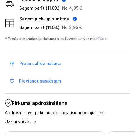
Uzņēmumiem
Saņem parīt (11.08.)
No 4,95 €
Saņem pick-up punktos
Tet pakalpojumi
Saņem parīt (11.08.)
No 2,95 €
Kontakti
* Preču saņemšanas datums ir aptuvens un var mainīties.
Informācija
Preču salīdzināšana
Pievienot sarakstam
Pirkuma apdrošināšana
Apdrošini savu pirkumu pret nejaušiem bojājumiem
Uzzini vairāk