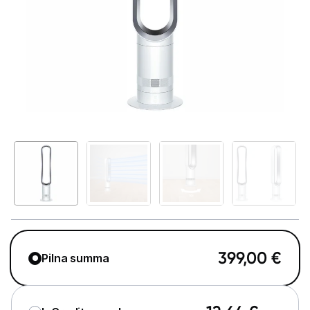
Telefoni, planšetdatori
Viedierīces
Sadzīves tehnika
Lielā tehnika
Iebūvējamā tehnika
Mazā tehnika
Kafijas pagatavošana
Mazā virtuves tehnika
399,00
€
Klimata iekārtas
Pilna summa
Gaisa sildītāji