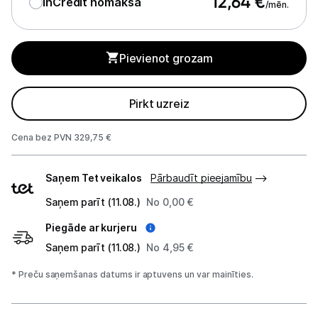
12,64
€
InCredit nomaksa
/mēn.
Gaisa mitrinātāji un aromatizētāji
Gaisa attīrītāji
Pievienot grozam
Gaisa sausinātāji
Ventilatori
Pirkt uzreiz
Kondicionieri
Cena bez PVN 329,75 €
Meteoroloģiskās stacijas
Piegādes
Saņem Tet veikalos
Pārbaudīt pieejamību
veidi
Klimata iekārtu aksesuāri
Saņem parīt (11.08.)
No 0,00 €
Apģērbu kopšana
Piegāde ar kurjeru
Saņem parīt (11.08.)
No 4,95 €
Skaistumkopšana
* Preču saņemšanas datums ir aptuvens un var mainīties.
Sports un atpūta