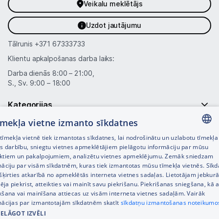
Veikalu meklētājs
Uzdot jautājumu
Tālrunis
+371 67333733
Klientu apkalpošanas darba laiks:
Darba dienās 8:00 – 21:00,
S., Sv. 9:00 – 18:00
Kategorijas
tīmekļa vietne izmanto sīkdatnes
Informācija
īmekļa vietnē tiek izmantotas sīkdatnes, lai nodrošinātu un uzlabotu tīmekļa
LATVIAN
es darbību, sniegtu vietnes apmeklētājiem pielāgotu informāciju par mūsu
Noderīgas saites
ktiem un pakalpojumiem, analizētu vietnes apmeklējumu. Zemāk sniedzam
RUSSIAN
māciju par visām sīkdatnēm, kuras tiek izmantotas mūsu tīmekļa vietnēs. Sīk
šķirties atkarībā no apmeklētās interneta vietnes sadaļas. Lietotājam jebkurā
ENGLISH
pēja piekrist, atteikties vai mainīt savu piekrišanu. Piekrišanas sniegšana, kā a
kšana vai mainīšana attiecas uz visām interneta vietnes sadaļām. Vairāk
mācijas par izmantotajām sīkdatnēm skatīt
sīkdatņu izmantošanas noteikumo
IELĀGOT IZVĒLI