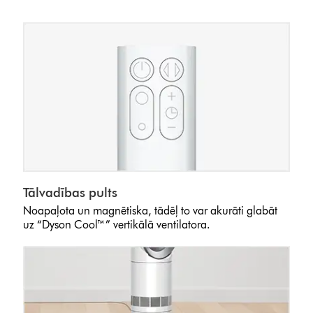
Tālvadības pults
Noapaļota un magnētiska, tādēļ to var akurāti glabāt
uz “Dyson Cool™” vertikālā ventilatora.