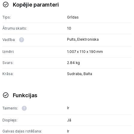
Kopējie paramteri
Tips:
Grīdas
Ātrumu skaits:
10
Pults,
Elektroniska
Vadība:
Izmēri:
1.007 x 110 x 190 mm
Svars:
2.84 kg
Krāsa:
Sudraba,
Balta
Funkcijas
Ir
Taimeris:
Displejs:
Jā
Galvas daļas rotēšana:
Ir