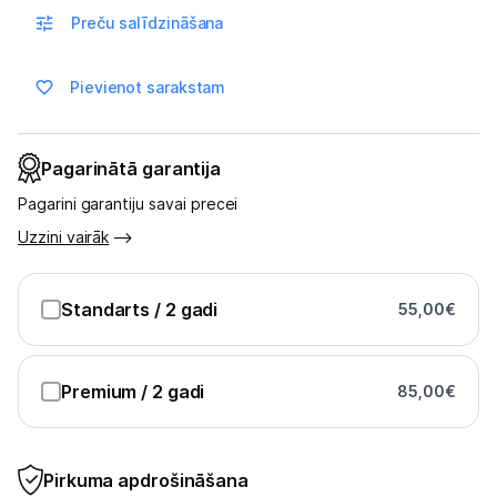
Ražotāju atjaunota tehnika
Preču salīdzināšana
Pievienot sarakstam
Vēlmju saraksts
Blogs
Pagarinātā garantija
Pagarini garantiju savai precei
Piegāde un apmaksa
Uzzini vairāk
Tehnikas izvešana
Standarts
/ 2 gadi
55,00
€
Uzņēmumiem
Premium
/ 2 gadi
85,00
€
Tet pakalpojumi
Pirkuma apdrošināšana
Kontakti