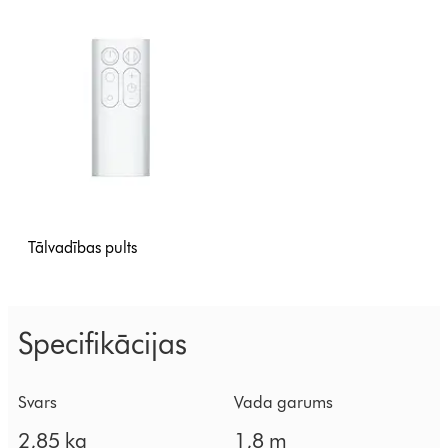
Tālvadības pults
Specifikācijas
Svars
Vada garums
2,85 kg
1,8 m