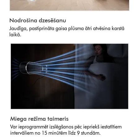
Nodrošina dzesēšanu
Jaudīga, pastiprināta gaisa plūsma ātri atvēsina karstā
laikā.
Miega režīma taimeris
Var ieprogrammēt izslēgšanos pēc iepriekš iestatītiem
intervāliem no 15 minūtēm līdz 9 stundām.