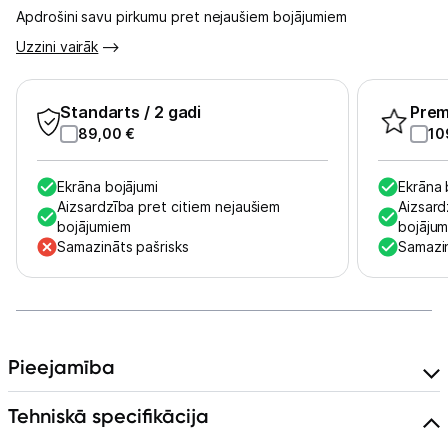
Apdrošini savu pirkumu pret nejaušiem bojājumiem
Informācija
Uzzini vairāk
Standarts
/ 2 gadi
Pre
89,00
€
10
Ekrāna bojājumi
Ekrāna 
Aizsardzība pret citiem nejaušiem
Aizsard
bojājumiem
bojāju
Samazināts pašrisks
Samazin
Pieejamība
Tehniskā specifikācija