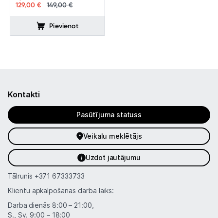
Telefoni, planšetdatori
129,00 €
149,00 €
Pievienot
Viedierīces
Sadzīves tehnika
Skaistumkopšana
Kontakti
Sports un atpūta
Pasūtījuma statuss
Ražotāju atjaunota tehnika
Veikalu meklētājs
Vēlmju saraksts
Uzdot jautājumu
Tālrunis
+371 67333733
Blogs
Klientu apkalpošanas darba laiks:
Darba dienās 8:00 – 21:00,
Piegāde un apmaksa
S., Sv. 9:00 – 18:00