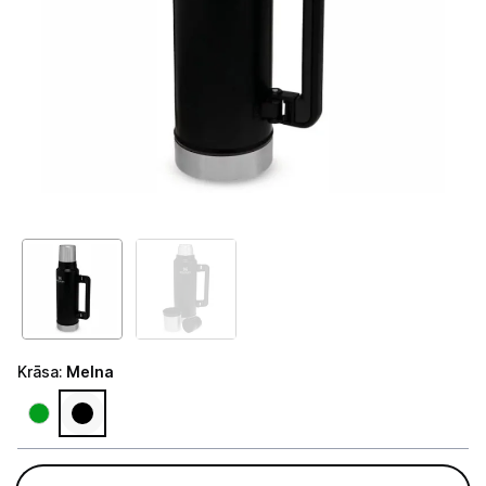
Telefoni, planšetdatori
Viedierīces
Sadzīves tehnika
Lielā tehnika
Iebūvējamā tehnika
Mazā tehnika
Kafijas pagatavošana
Kafijas automāti
Krāsa
:
Melna
Kafijas dzirnaviņas
Kafijas automātu aksesuāri