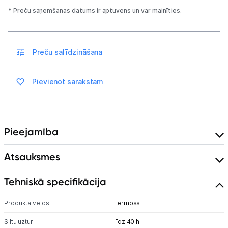
Elektriskie skrejriteņi
* Preču saņemšanas datums ir aptuvens un var mainīties.
Droni
Dronu aksesuāri
Preču salīdzināšana
Sonāri makšķerēšanai
Pievienot sarakstam
Dārza grili
Termosi un termokrūzes
Pieejamība
GPS
Atsauksmes
Ražotāju atjaunota tehnika
Tehniskā specifikācija
Vēlmju saraksts
Produkta veids:
Termoss
Siltu uztur:
līdz 40 h