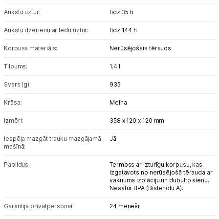
Blogs
Aukstu uztur:
līdz 35 h
Piegāde un apmaksa
Aukstu dzērienu ar ledu uztur:
līdz 144 h
Korpusa materiāls:
Nerūsējošais tērauds
Tehnikas izvešana
Tilpums:
1.4 l
Svars (g):
935
Uzņēmumiem
Krāsa:
Melna
Tet pakalpojumi
Izmēri:
358 x 120 x 120 mm
Iespēja mazgāt trauku mazgājamā
Jā
Kontakti
mašīnā:
Papildus:
Termoss ar Izturīgu korpusu, kas
Informācija
izgatavots no nerūsējošā tērauda ar
vakuuma izolāciju un dubulto sienu.
Nesatur BPA (Bisfenolu A).
Garantija privātpersonai:
24 mēneši