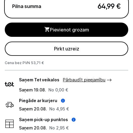
Apkopes produkti
64,99
€
Pilna summa
Servēšanas piederumi
Termosi un termokrūzes
Pievienot grozam
Mazā virtuves tehnika
Pirkt uzreiz
Klimata iekārtas
Cena bez PVN 53,71 €
Apģērbu kopšana
Piegādes
Saņem Tet veikalos
Pārbaudīt pieejamību
veidi
Skaistumkopšana
Saņem 19.08.
No 0,00 €
Sports un atpūta
Piegāde ar kurjeru
Saņem 20.08.
No 4,95 €
Piederumi sportam
Saņem pick-up punktos
Atpūta
Saņem 20.08.
No 2,95 €