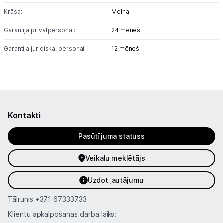
Krāsa:
Melna
Biroja piederumi
Garantija privātpersonai:
24 mēneši
Telefoni, planšetdatori
Garantija juridiskai personai:
12 mēneši
Viedierīces
Sadzīves tehnika
Skaistumkopšana
Kontakti
Sports un atpūta
Pasūtījuma statuss
Ražotāju atjaunota tehnika
Veikalu meklētājs
Uzdot jautājumu
Vēlmju saraksts
Tālrunis
+371 67333733
Klientu apkalpošanas darba laiks:
Blogs