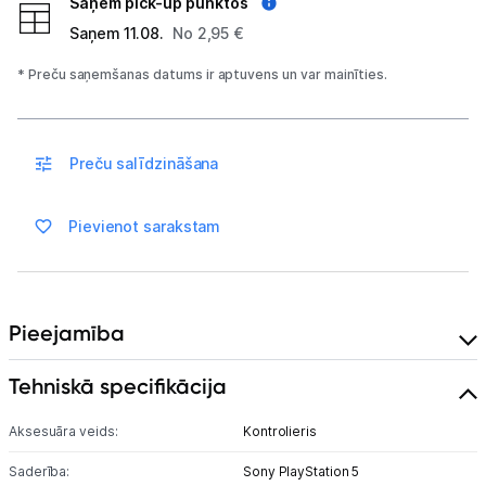
Saņem pick-up punktos
Saņem 11.08.
No 2,95 €
Nintendo Switch
* Preču saņemšanas datums ir aptuvens un var mainīties.
MSI Claw
Asus Rog
Preču salīdzināšana
Lenovo Legion
Pievienot sarakstam
Spēļu konsoļu aksesuāri
Spēles
Datu nesēji
Pieejamība
Projektori un ekrāni
Tehniskā specifikācija
Tīkla iekārtas
Aksesuāra veids:
Kontrolieris
Drukas iekārtas
Saderība:
Sony PlayStation 5