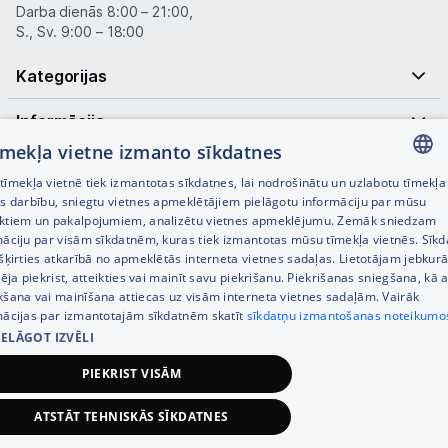
Darba dienās 8:00 – 21:00,
S., Sv. 9:00 – 18:00
Piegāde un apmaksa
Kategorijas
Tehnikas izvešana
Informācija
tīmekļa vietne izmanto sīkdatnes
Noderīgas saites
Uzņēmumiem
īmekļa vietnē tiek izmantotas sīkdatnes, lai nodrošinātu un uzlabotu tīmekļa
LATVIAN
es darbību, sniegtu vietnes apmeklētājiem pielāgotu informāciju par mūsu
ktiem un pakalpojumiem, analizētu vietnes apmeklējumu. Zemāk sniedzam
Tet pakalpojumi
RUSSIAN
māciju par visām sīkdatnēm, kuras tiek izmantotas mūsu tīmekļa vietnēs. Sīk
šķirties atkarībā no apmeklētās interneta vietnes sadaļas. Lietotājam jebkurā
ENGLISH
pēja piekrist, atteikties vai mainīt savu piekrišanu. Piekrišanas sniegšana, kā a
Kontakti
kšana vai mainīšana attiecas uz visām interneta vietnes sadaļām. Vairāk
mācijas par izmantotajām sīkdatnēm skatīt
sīkdatņu izmantošanas noteikumo
IELĀGOT IZVĒLI
© SIA Tet 2026 -
Visas cenas norādītas EUR ar PVN 21%
Informācija
PIEKRIST VISĀM
Interneta veikala izstrāde —
ATSTĀT TEHNISKĀS SĪKDATNES
74,95
€
Pievienot grozam