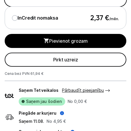
Audio
2,37
€
InCredit nomaksa
/mēn.
Studijas skaņas aprīkojums
Datortehnika
Pievienot grozam
GAMING pasaule >
Pirkt uzreiz
Portatīvie datori un piederumi
Cena bez PVN 61,94 €
Audio
Piegādes
Stacionārie datori un piederumi
Saņem Tet veikalos
Pārbaudīt pieejamību
veidi
Saņem jau šodien
No 0,00 €
Spēļu konsoles un piederumi
Piegāde ar kurjeru
Sony PlayStation
Saņem 11.08.
No 4,95 €
Microsoft Xbox