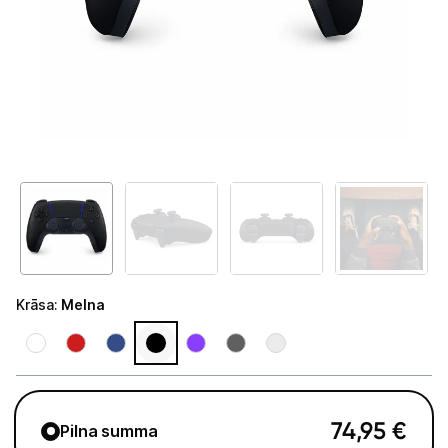
Tet Virszemes televīzija
TV iekārtas
Spēļu konsoles
Sony PlayStation
Microsoft Xbox
Nintendo Switch
MSI Claw
Krāsa
:
Melna
Asus Rog
Lenovo Legion
Spēļu konsoļu aksesuāri
74,95
€
Pilna summa
Spēles