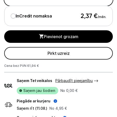
Audio
2,37
€
InCredit nomaksa
/mēn.
Studijas skaņas aprīkojums
Datortehnika
Pievienot grozam
GAMING pasaule >
Pirkt uzreiz
Portatīvie datori un piederumi
Cena bez PVN 61,94 €
Audio
Piegādes
Stacionārie datori un piederumi
Saņem Tet veikalos
Pārbaudīt pieejamību
veidi
Saņem jau šodien
No 0,00 €
Spēļu konsoles un piederumi
Piegāde ar kurjeru
Sony PlayStation
Saņem rīt (11.08.)
No 4,95 €
Microsoft Xbox