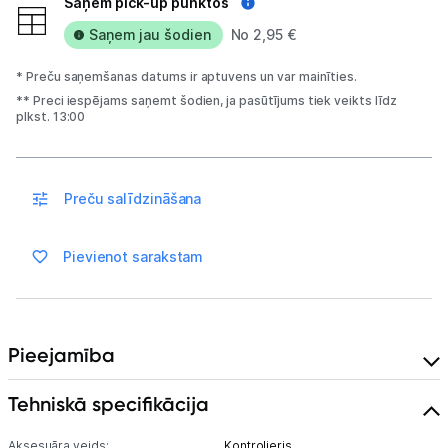
Saņem pick-up punktos
Saņem jau šodien
Nintendo Switch
No 2,95 €
* Preču saņemšanas datums ir aptuvens un var mainīties.
MSI Claw
** Preci iespējams saņemt šodien, ja pasūtījums tiek veikts līdz
plkst. 13:00
Asus Rog
Lenovo Legion
Preču salīdzināšana
Spēļu konsoļu aksesuāri
Spēles
Pievienot sarakstam
Datu nesēji
Projektori un ekrāni
Pieejamība
Tīkla iekārtas
Tehniskā specifikācija
Drukas iekārtas
Aksesuāra veids:
Kontrolieris