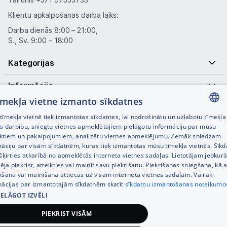
Klientu apkalpošanas darba laiks:
Piegāde un apmaksa
Darba dienās 8:00 – 21:00,
S., Sv. 9:00 – 18:00
Tehnikas izvešana
Kategorijas
Informācija
Uzņēmumiem
tīmekļa vietne izmanto sīkdatnes
Noderīgas saites
Tet pakalpojumi
īmekļa vietnē tiek izmantotas sīkdatnes, lai nodrošinātu un uzlabotu tīmekļa
LATVIAN
es darbību, sniegtu vietnes apmeklētājiem pielāgotu informāciju par mūsu
ktiem un pakalpojumiem, analizētu vietnes apmeklējumu. Zemāk sniedzam
RUSSIAN
Kontakti
māciju par visām sīkdatnēm, kuras tiek izmantotas mūsu tīmekļa vietnēs. Sīk
šķirties atkarībā no apmeklētās interneta vietnes sadaļas. Lietotājam jebkurā
ENGLISH
pēja piekrist, atteikties vai mainīt savu piekrišanu. Piekrišanas sniegšana, kā a
Informācija
kšana vai mainīšana attiecas uz visām interneta vietnes sadaļām. Vairāk
mācijas par izmantotajām sīkdatnēm skatīt
sīkdatņu izmantošanas noteikumo
IELĀGOT IZVĒLI
© SIA Tet 2026 -
Visas cenas norādītas EUR ar PVN 21%
PIEKRIST VISĀM
Interneta veikala izstrāde —