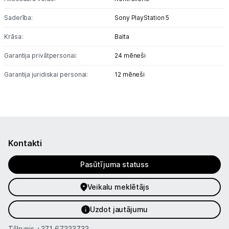
Biroja piederumi
Saderība:
Sony PlayStation 5
Telefoni, planšetdatori
Krāsa:
Balta
Garantija privātpersonai:
24 mēneši
Viedierīces
Garantija juridiskai personai:
12 mēneši
Sadzīves tehnika
Skaistumkopšana
Sports un atpūta
Kontakti
Ražotāju atjaunota tehnika
Pasūtījuma statuss
Veikalu meklētājs
Vēlmju saraksts
Uzdot jautājumu
Blogs
Tālrunis
+371 67333733