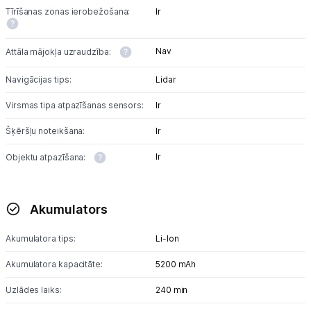
Tīrīšanas zonas ierobežošana:
Ir
Kontakti
Nav
Attāla mājokļa uzraudzība:
Informācija
Navigācijas tips:
Lidar
Virsmas tipa atpazīšanas sensors:
Ir
Šķēršļu noteikšana:
Ir
Ir
Objektu atpazīšana:
Akumulators
Akumulatora tips:
Li-lon
Akumulatora kapacitāte:
5200 mAh
Uzlādes laiks:
240 min