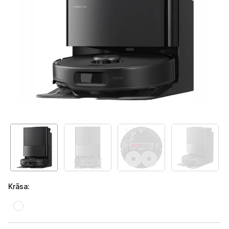
Telefoni, planšetdatori
Viedierīces
Sadzīves tehnika
Lielā tehnika
Iebūvējamā tehnika
Mazā tehnika
Auto ledusskapji
Putekļu sūcēji
Krāsa
:
Roboti putekļu sūcēji
Putekļu sūcēju aksesuāri