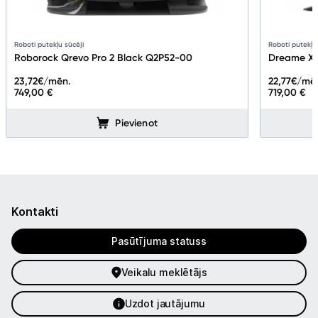
Roboti putekļu sūcēji
Roboti putekļu
Roborock Qrevo Pro 2 Black Q2P52-00
Dreame X5
23,72
€/mēn.
22,77
€/mē
749,00 €
719,00 €
Pievienot
Kontakti
Pasūtījuma statuss
Veikalu meklētājs
Uzdot jautājumu