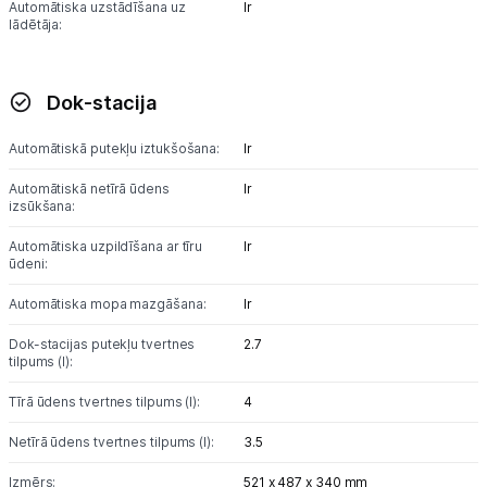
Automātiska uzstādīšana uz
Ir
lādētāja:
Dok-stacija
Automātiskā putekļu iztukšošana:
Ir
Automātiskā netīrā ūdens
Ir
izsūkšana:
Automātiska uzpildīšana ar tīru
Ir
ūdeni:
Automātiska mopa mazgāšana:
Ir
Dok-stacijas putekļu tvertnes
2.7
tilpums (l):
Tīrā ūdens tvertnes tilpums (l):
4
Netīrā ūdens tvertnes tilpums (l):
3.5
Izmērs:
521 x 487 x 340 mm