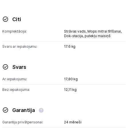
Citi
Komplektācija:
Strāvas vads,
Mops mitrai tīrīšanai,
Dok-stacija,
putekļu maisiņš
Svars ar iepakojumu:
17.6 kg
Svars
Ar iepakojumu:
17,80 kg
Bez iepakojuma:
12,11 kg
Garantija
Garantija privātpersonai:
24 mēneši