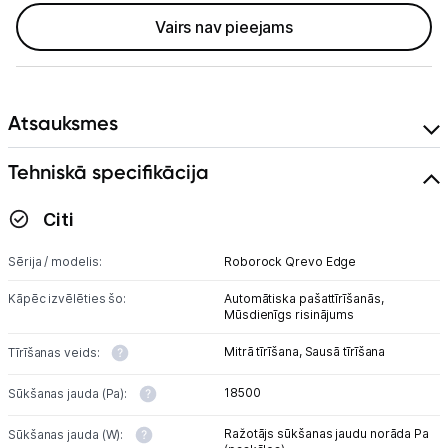
Tīrīšanas iekārtas
Vairs nav pieejams
Gludekļi
Tvaika gludināšanas sistēmas
Atsauksmes
Tvaika gludekļi
Tehniskā specifikācija
Tvaika tīrītāji
Citi
Kafijas pagatavošana
Sērija / modelis:
Roborock Qrevo Edge
Mazā virtuves tehnika
Kāpēc izvēlēties šo:
Automātiska pašattīrīšanās,
Mūsdienīgs risinājums
Klimata iekārtas
Mitrā tīrīšana,
Sausā tīrīšana
Tīrīšanas veids:
Apģērbu kopšana
18500
Sūkšanas jauda (Pa):
Skaistumkopšana
Ražotājs sūkšanas jaudu norāda Pa
Sūkšanas jauda (W):