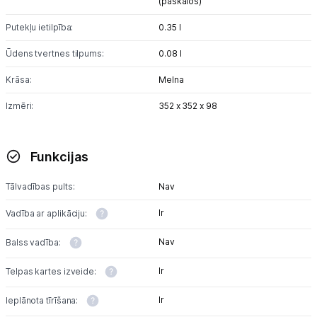
(paskālos)
Sports un atpūta
Putekļu ietilpība:
0.35 l
Ražotāju atjaunota tehnika
Ūdens tvertnes tilpums:
0.08 l
Krāsa:
Melna
Vēlmju saraksts
Izmēri:
352 x 352 x 98
Blogs
Funkcijas
Piegāde un apmaksa
Tālvadības pults:
Nav
Tehnikas izvešana
Ir
Vadība ar aplikāciju:
Nav
Balss vadība:
Uzņēmumiem
Ir
Telpas kartes izveide:
Tet pakalpojumi
Ir
Ieplānota tīrīšana: