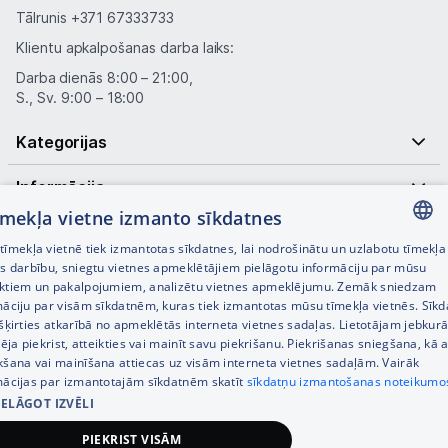
Tālrunis
+371 67333733
Klientu apkalpošanas darba laiks:
Darba dienās 8:00 – 21:00,
S., Sv. 9:00 – 18:00
Kategorijas
Informācija
tīmekļa vietne izmanto sīkdatnes
Noderīgas saites
īmekļa vietnē tiek izmantotas sīkdatnes, lai nodrošinātu un uzlabotu tīmekļa
LATVIAN
es darbību, sniegtu vietnes apmeklētājiem pielāgotu informāciju par mūsu
ktiem un pakalpojumiem, analizētu vietnes apmeklējumu. Zemāk sniedzam
RUSSIAN
māciju par visām sīkdatnēm, kuras tiek izmantotas mūsu tīmekļa vietnēs. Sīk
šķirties atkarībā no apmeklētās interneta vietnes sadaļas. Lietotājam jebkurā
ENGLISH
pēja piekrist, atteikties vai mainīt savu piekrišanu. Piekrišanas sniegšana, kā a
kšana vai mainīšana attiecas uz visām interneta vietnes sadaļām. Vairāk
mācijas par izmantotajām sīkdatnēm skatīt
sīkdatņu izmantošanas noteikumo
IELĀGOT IZVĒLI
© SIA Tet 2026 -
Visas cenas norādītas EUR ar PVN 21%
PIEKRIST VISĀM