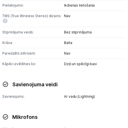
Pielietojums:
Ikdienas lietošanai
Blogs
TWS (True Wireless Stereo) dizains:
Nav
Piegāde un apmaksa
Stiprinājuma veids:
Bez stiprinājuma
Krāsa:
Balta
Tehnikas izvešana
Paredzēts bērniem:
Nav
Uzņēmumiem
Kāpēc izvēlēties šo:
Dziļi un spēcīgi basi
Tet pakalpojumi
Savienojuma veidi
Kontakti
Savienojums:
Ar vadu (Lightning)
Informācija
Mikrofons