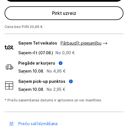
Studijas skaņas aprīkojums
Pirkt uzreiz
Datortehnika
Cena bez PVN 20,66 €
GAMING pasaule >
Piegādes
Saņem Tet veikalos
Pārbaudīt pieejamību
veidi
Portatīvie datori un piederumi
Saņem rīt (07.08.)
No 0,00 €
Audio
Piegāde ar kurjeru
Saņem 10.08.
No 4,95 €
Austiņas
Saņem pick-up punktos
Bezvadu skaļruņi
Saņem 10.08.
No 2,95 €
Datoru skaļruņi
* Preču saņemšanas datums ir aptuvens un var mainīties.
Mikrofoni
Preču salīdzināšana
Stacionārie datori un piederumi