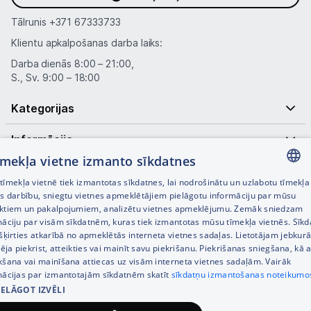
Tālrunis
+371 67333733
Klientu apkalpošanas darba laiks:
Darba dienās 8:00 – 21:00,
S., Sv. 9:00 – 18:00
Kategorijas
Informācija
tīmekļa vietne izmanto sīkdatnes
Noderīgas saites
īmekļa vietnē tiek izmantotas sīkdatnes, lai nodrošinātu un uzlabotu tīmekļa
LATVIAN
es darbību, sniegtu vietnes apmeklētājiem pielāgotu informāciju par mūsu
ktiem un pakalpojumiem, analizētu vietnes apmeklējumu. Zemāk sniedzam
RUSSIAN
māciju par visām sīkdatnēm, kuras tiek izmantotas mūsu tīmekļa vietnēs. Sīk
šķirties atkarībā no apmeklētās interneta vietnes sadaļas. Lietotājam jebkurā
ENGLISH
pēja piekrist, atteikties vai mainīt savu piekrišanu. Piekrišanas sniegšana, kā a
kšana vai mainīšana attiecas uz visām interneta vietnes sadaļām. Vairāk
mācijas par izmantotajām sīkdatnēm skatīt
sīkdatņu izmantošanas noteikumo
IELĀGOT IZVĒLI
© SIA Tet 2026 -
Visas cenas norādītas EUR ar PVN 21%