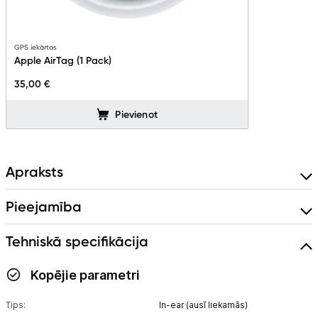
Austiņas
GPS iekārtas
Bezvadu skaļruņi
Apple AirTag (1 Pack)
Stacionārie un bezvadu telefoni
35,00 €
Pievienot
Viedierīces
Sadzīves tehnika
Apraksts
Skaistumkopšana
Pieejamība
Sports un atpūta
Tehniskā specifikācija
Ražotāju atjaunota tehnika
Kopējie parametri
Vēlmju saraksts
Tips:
In-ear (ausī liekamās)