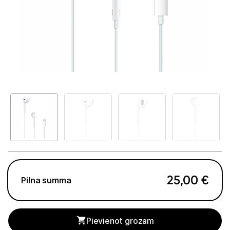
Tet Virszemes televīzija
TV iekārtas
Spēļu konsoles
Audio
Soundbars
Akustiskās sistēmas
Austiņas
Skaļruņi
25,00
€
Pilna summa
Bezvadu skaļruņi
Pastiprinātāji
Pievienot grozam
Vinila plašu atskaņotāji