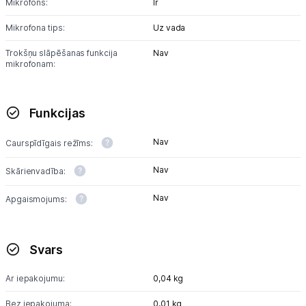
Mikrofons:
Ir
Mikrofona tips:
Uz vada
Trokšņu slāpēšanas funkcija
Nav
mikrofonam:
Funkcijas
Nav
Caurspīdīgais režīms:
Nav
Skārienvadība:
Nav
Apgaismojums:
Svars
Ar iepakojumu:
0,04 kg
Bez iepakojuma:
0,01 kg