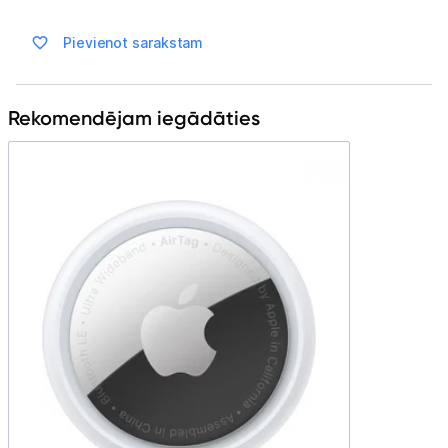
Spēļu konsoles un piederumi
Pievienot sarakstam
Datu nesēji
Rekomendējam iegādāties
Projektori un ekrāni
Tīkla iekārtas
Drukas iekārtas
Biroja piederumi
Telefoni, planšetdatori
Telefoni un aksesuāri
Planšetdatori un aksesuāri
Piederumi