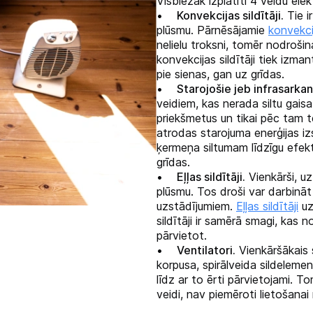
Visbiežāk izplatīti 4 veidu elek
•
Konvekcijas sildītāji.
Tie ir
plūsmu. Pārnēsājamie
konvekcij
nelielu troksni, tomēr nodrošina
konvekcijas sildītāji tiek izm
pie sienas, gan uz grīdas.
•
Starojošie jeb infrasarkani
veidiem, kas nerada siltu gais
priekšmetus un tikai pēc tam t
atrodas starojuma enerģijas iz
ķermeņa siltumam līdzīgu efekt
grīdas.
•
Eļļas sildītāji.
Vienkārši, uz
plūsmu. Tos droši var darbināt 
uzstādījumiem.
Eļļas sildītāji
uz
sildītāji ir samērā smagi, kas no
pārvietot.
•
Ventilatori.
Vienkāršākais 
korpusa, spirālveida sildeleme
līdz ar to ērti pārvietojami. Tom
veidi, nav piemēroti lietošanai