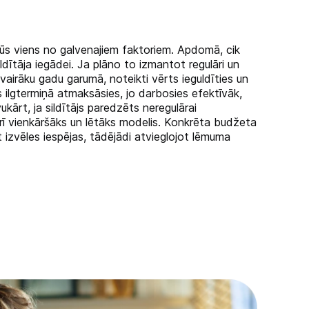
s būs viens no galvenajiem faktoriem. Apdomā, cik
ildītāja iegādei. Ja plāno to izmantot regulāri un
u vairāku gadu garumā, noteikti vērts ieguldīties un
as ilgtermiņā atmaksāsies, jo darbosies efektīvāk,
ukārt, ja sildītājs paredzēts neregulārai
rī vienkāršāks un lētāks modelis. Konkrēta budžeta
 izvēles iespējas, tādējādi atvieglojot lēmuma