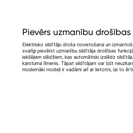
Pievērs uzmanību drošības
Elektrisko sildītāju droša novietošana un izmantošan
svarīgi pievērst uzmanību sildītāja drošības funkcijām
iekšējiem slēdžiem, kas automātiski izslēdz sildītāj
karstuma līmenis. Tāpat sildītājam var būt neuzkar
modernāki modeļi ir vadāmi arī ar lietotni, lai to ērti