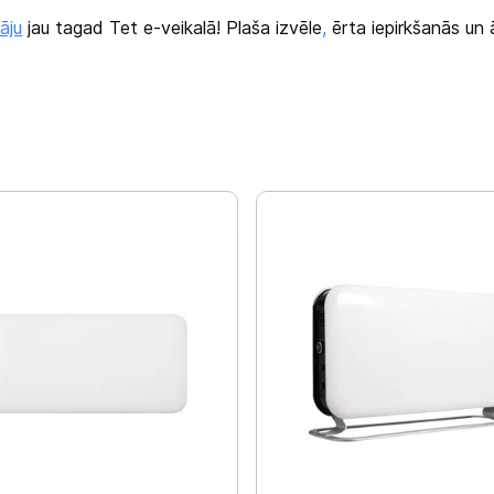
tāju
jau tagad Tet e-veikalā! Plaša izvēle
,
ērta iepirkšanās un 