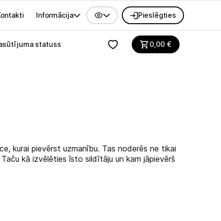
ontakti
Informācija
Pieslēgties
alvenes izvēlne
asūtījuma statuss
0,00
€
rīce, kurai pievērst uzmanību. Tas noderēs ne tikai
 Taču kā izvēlēties īsto sildītāju un kam jāpievērš