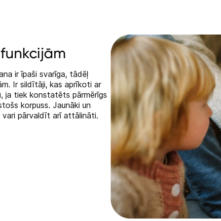
 funkcijām
a ir īpaši svarīga, tādēļ
. Ir sildītāji, kas aprīkoti ar
u, ja tiek konstatēts pārmērīgs
stošs korpuss. Jaunāki un
 vari pārvaldīt arī attālināti.