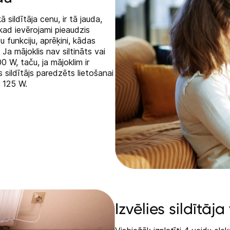
 sildītāja cenu, ir tā jauda,
Tehnikas izvešana
kad ievērojami pieaudzis
vu funkciju, aprēķini, kādas
Ja mājoklis nav siltināts vai
Uzņēmumiem
100 W, taču, ja mājoklim ir
is sildītājs paredzēts lietošanai
r 125 W.
Tet pakalpojumi
Kontakti
Informācija
Izvēlies sildītāja