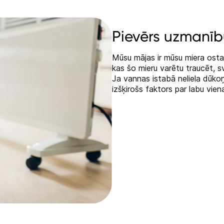
Pievērs uzmanīb
Mūsu mājas ir mūsu miera osta, t
kas šo mieru varētu traucēt, sv
Ja vannas istabā neliela dūkoņ
izšķirošs faktors par labu vie