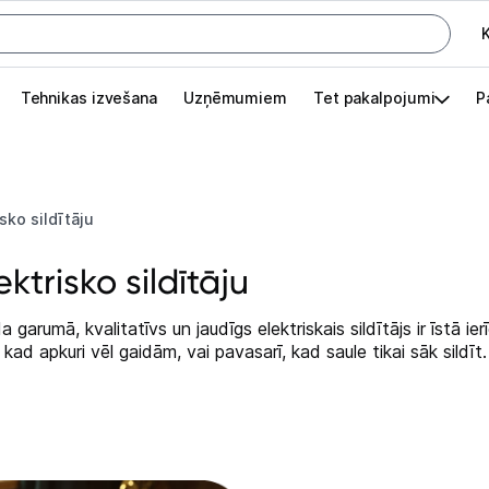
K
G
Tehnikas izvešana
Uzņēmumiem
Tet pakalpojumi
P
Pieslēgties
Pasūtījuma statuss
sko sildītāju
Akcijas
ktrisko sildītāju
Outlet
apā.
garumā, kvalitatīvs un jaudīgs elektriskais sildītājs ir īstā ie
Izvēlies kāroto ierīci izdevīgāk!
kad apkuri vēl gaidām, vai pavasarī, kad saule tikai sāk sildīt.
TV un audio
Datortehnika