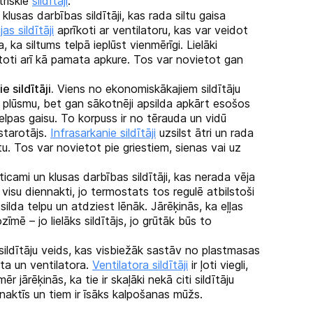
triskie
sildītāji
:
 klusas darbības sildītāji, kas rada siltu gaisa
as sildītāji
aprīkoti ar ventilatoru, kas var veidot
, ka siltums telpā ieplūst vienmērīgi. Lielāki
antoti arī kā pamata apkure. Tos var novietot gan
e sildītāji.
Viens no ekonomiskākajiem sildītāju
a plūsmu, bet gan sākotnēji apsilda apkārt esošos
elpas gaisu. To korpuss ir no tērauda un vidū
starotājs.
Infrasarkanie sildītāji
uzsilst ātri un rada
u. Tos var novietot pie griestiem, sienas vai uz
ticami un klusas darbības sildītāji, kas nerada vēja
visu diennakti, jo termostats tos regulē atbilstoši
silda telpu un atdziest lēnāk. Jārēķinās, ka eļļas
zīmē – jo lielāks sildītājs, jo grūtāk būs to
sildītāju veids, kas visbiežāk sastāv no plastmasas
nta un ventilatora.
Ventilatora sildītāji
ir ļoti viegli,
ēr jārēķinās, ka tie ir skaļāki nekā citi sildītāju
 naktīs un tiem ir īsāks kalpošanas mūžs.