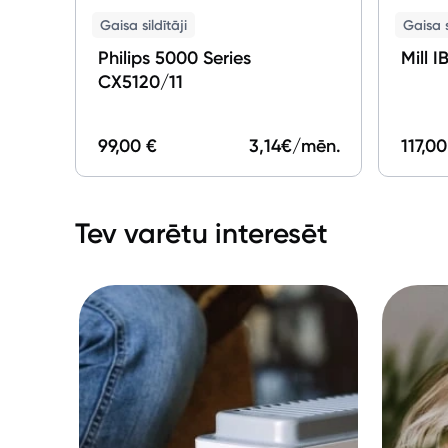
Gaisa sildītāji
Gaisa s
Philips 5000 Series
Mill 
CX5120/11
99,00 €
3,14
€/mēn.
117,00
Tev varētu interesēt