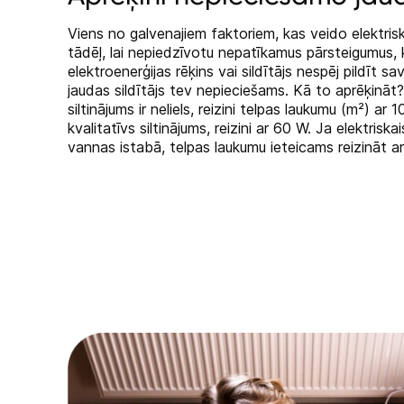
Viens no galvenajiem faktoriem, kas veido elektriskā
tādēļ, lai nepiedzīvotu nepatīkamus pārsteigumus, 
elektroenerģijas rēķins vai sildītājs nespēj pildīt sa
jaudas sildītājs tev nepieciešams. Kā to aprēķināt? 
siltinājums ir neliels, reizini telpas laukumu (m²) ar 
kvalitatīvs siltinājums, reizini ar 60 W. Ja elektriska
vannas istabā, telpas laukumu ieteicams reizināt a