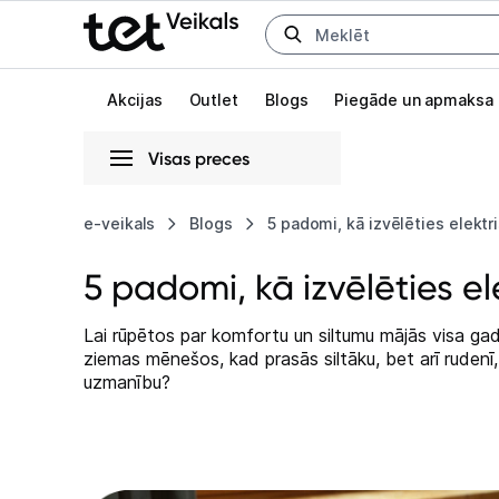
Uz kategorijam
Uz galveno saturu
Akcijas
Outlet
Blogs
Piegāde un apmaksa
Visas preces
Gaišā
Tumšā
Sistēmas
e-veikals
Blogs
5 padomi, kā izvēlēties elektri
5 padomi, kā izvēlēties ele
Animācijas
Globāls iestatījums animāciju aktivizēšanai vai deaktivizēšanai visā l
Lai rūpētos par komfortu un siltumu mājās visa gada 
ziemas mēnešos, kad prasās siltāku, bet arī rudenī, 
uzmanību?