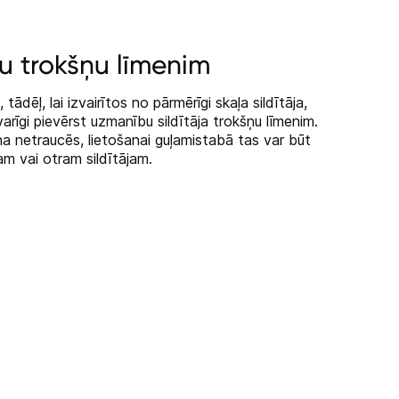
u trokšņu līmenim
ādēļ, lai izvairītos no pārmērīgi skaļa sildītāja,
arīgi pievērst uzmanību sildītāja trokšņu līmenim.
a netraucēs, lietošanai guļamistabā tas var būt
nam vai otram sildītājam.