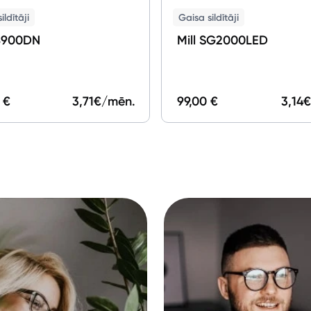
ildītāji
Gaisa sildītāji
IB900DN
Mill SG2000LED
 €
3,71
€/mēn.
99,00 €
3,14
€