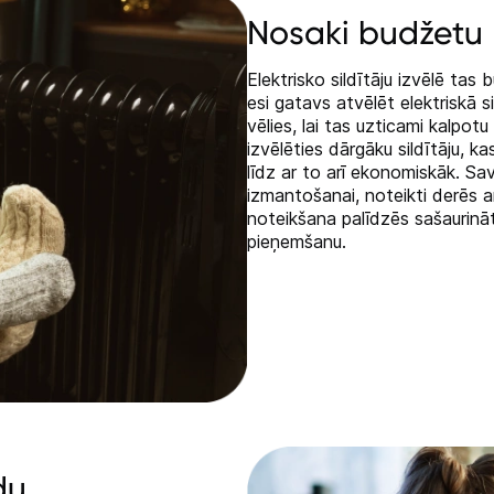
Telefoni, planšetdatori
Nosaki budžetu
Viedierīces
Elektrisko sildītāju izvēlē ta
esi gatavs atvēlēt elektriskā s
Sadzīves tehnika
vēlies, lai tas uzticami kalpot
izvēlēties dārgāku sildītāju, k
Skaistumkopšana
līdz ar to arī ekonomiskāk. Sav
izmantošanai, noteikti derēs a
noteikšana palīdzēs sašaurināt
Sports un atpūta
pieņemšanu.
Ražotāju atjaunota tehnika
Vēlmju saraksts
Blogs
du
Piegāde un apmaksa