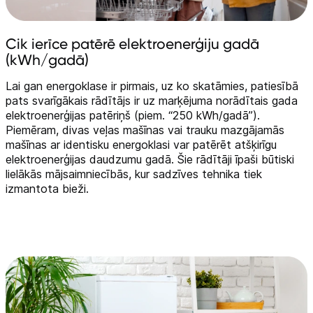
Cik ierīce patērē elektroenerģiju gadā
(kWh/gadā)
Lai gan energoklase ir pirmais, uz ko skatāmies, patiesībā
pats svarīgākais rādītājs ir uz marķējuma norādītais gada
elektroenerģijas patēriņš (piem. “250 kWh/gadā”).
Piemēram, divas veļas mašīnas vai trauku mazgājamās
mašīnas ar identisku energoklasi var patērēt atšķirīgu
elektroenerģijas daudzumu gadā. Šie rādītāji īpaši būtiski
lielākās mājsaimniecībās, kur sadzīves tehnika tiek
izmantota bieži.