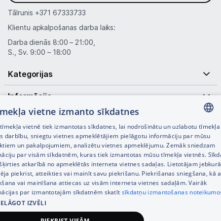
Tālrunis
+371 67333733
Klientu apkalpošanas darba laiks:
Darba dienās 8:00 – 21:00,
S., Sv. 9:00 – 18:00
Kategorijas
Informācija
tīmekļa vietne izmanto sīkdatnes
Noderīgas saites
īmekļa vietnē tiek izmantotas sīkdatnes, lai nodrošinātu un uzlabotu tīmekļa
LATVIAN
es darbību, sniegtu vietnes apmeklētājiem pielāgotu informāciju par mūsu
ktiem un pakalpojumiem, analizētu vietnes apmeklējumu. Zemāk sniedzam
RUSSIAN
māciju par visām sīkdatnēm, kuras tiek izmantotas mūsu tīmekļa vietnēs. Sīk
šķirties atkarībā no apmeklētās interneta vietnes sadaļas. Lietotājam jebkurā
ENGLISH
pēja piekrist, atteikties vai mainīt savu piekrišanu. Piekrišanas sniegšana, kā a
kšana vai mainīšana attiecas uz visām interneta vietnes sadaļām. Vairāk
mācijas par izmantotajām sīkdatnēm skatīt
sīkdatņu izmantošanas noteikumo
IELĀGOT IZVĒLI
© SIA Tet 2026 -
Visas cenas norādītas EUR ar PVN 21%
PIEKRIST VISĀM