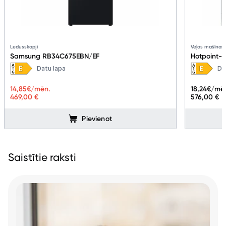
Ledusskapji
Veļas mašīnas
Samsung RB34C675EBN/EF
Hotpoint-A
Datu lapa
Da
14,85
€/mēn.
18,24
€/mē
469,00 €
576,00 €
Pievienot
Saistītie raksti