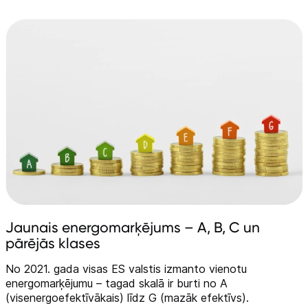
Telefoni, planšetdatori
Viedierīces
Sadzīves tehnika
Skaistumkopšana
Sports un atpūta
Ražotāju atjaunota tehnika
Vēlmju saraksts
Jaunais energomarķējums – A, B, C un
pārējās klases
Blogs
No 2021. gada visas ES valstis izmanto vienotu
energomarķējumu – tagad skalā ir burti no A
(visenergoefektīvākais) līdz G (mazāk efektīvs).
Piegāde un apmaksa