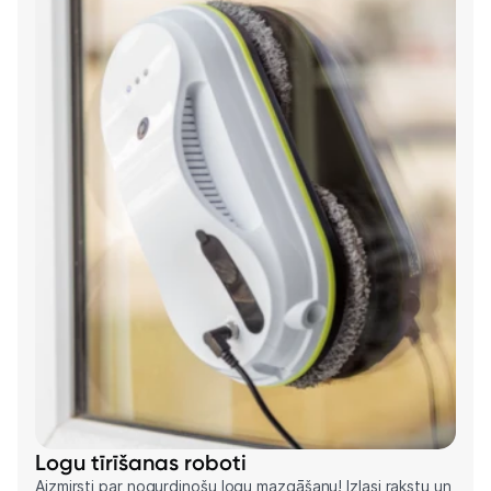
Logu tīrīšanas roboti
Aizmirsti par nogurdinošu logu mazgāšanu! Izlasi rakstu un