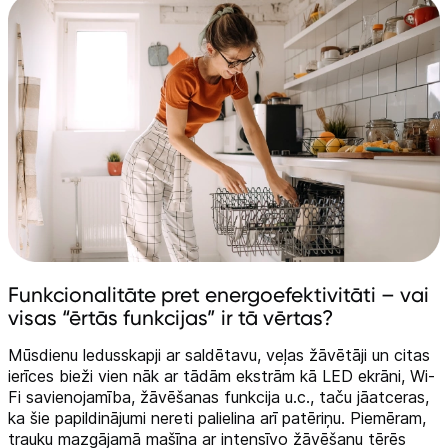
Funkcionalitāte pret energoefektivitāti – vai
visas “ērtās funkcijas” ir tā vērtas?
Mūsdienu ledusskapji ar saldētavu, veļas žāvētāji un citas
ierīces bieži vien nāk ar tādām ekstrām kā LED ekrāni, Wi-
Fi savienojamība, žāvēšanas funkcija u.c., taču jāatceras,
ka šie papildinājumi nereti palielina arī patēriņu. Piemēram,
trauku mazgājamā mašīna ar intensīvo žāvēšanu tērēs