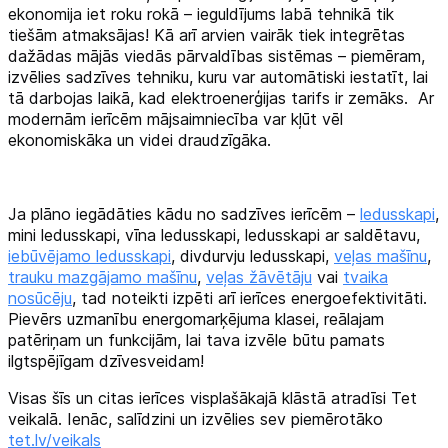
ekonomija iet roku rokā – ieguldījums labā tehnikā tik
tiešām atmaksājas! Kā arī arvien vairāk tiek integrētas
dažādas mājās viedās pārvaldības sistēmas – piemēram,
izvēlies sadzīves tehniku, kuru var automātiski iestatīt, lai
tā darbojas laikā, kad elektroenerģijas tarifs ir zemāks. Ar
modernām ierīcēm mājsaimniecība var kļūt vēl
ekonomiskāka un videi draudzīgāka.
Ja plāno iegādāties kādu no sadzīves ierīcēm –
ledusskapi
,
mini ledusskapi, vīna ledusskapi, ledusskapi ar saldētavu,
iebūvējamo ledusskapi
, divdurvju ledusskapi,
veļas mašīnu
,
trauku mazgājamo mašīnu
,
veļas žāvētāju
vai
tvaika
nosūcēju
, tad noteikti izpēti arī ierīces energoefektivitāti.
Pievērs uzmanību energomarķējuma klasei, reālajam
patēriņam un funkcijām, lai tava izvēle būtu pamats
ilgtspējīgam dzīvesveidam!
Visas šīs un citas ierīces visplašākajā klāstā atradīsi Tet
veikalā. Ienāc, salīdzini un izvēlies sev piemērotāko
tet.lv/veikals