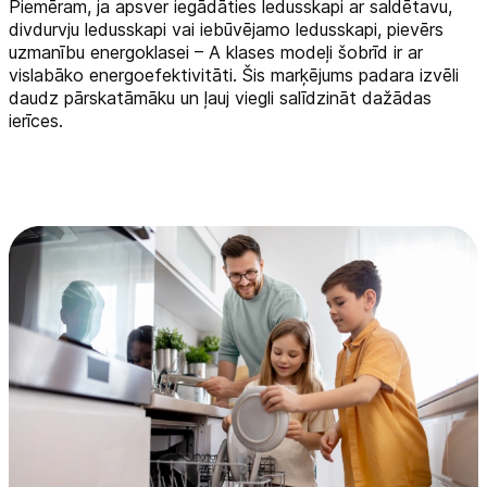
Piemēram, ja apsver iegādāties ledusskapi ar saldētavu,
divdurvju ledusskapi vai iebūvējamo ledusskapi, pievērs
Tehnikas izvešana
uzmanību energoklasei – A klases modeļi šobrīd ir ar
vislabāko energoefektivitāti. Šis marķējums padara izvēli
daudz pārskatāmāku un ļauj viegli salīdzināt dažādas
Uzņēmumiem
ierīces.
Tet pakalpojumi
Kontakti
Informācija