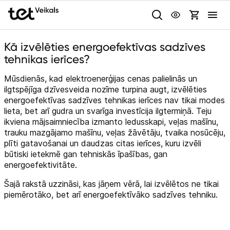
Uz kategorijam
Uz galveno saturu
Kā izvēlēties energoefektīvas sadzīves
Pieslēgties
tehnikas ierīces?
Pasūtījuma statuss
Mūsdienās, kad elektroenerģijas cenas palielinās un
ilgtspējīga dzīvesveida nozīme turpina augt, izvēlēties
Gaišā
Tumšā
Sistēmas
energoefektīvas sadzīves tehnikas ierīces nav tikai modes
lieta, bet arī gudra un svarīga investīcija ilgtermiņā. Teju
Akcijas
ikviena mājsaimniecība izmanto ledusskapi, veļas mašīnu,
trauku mazgājamo mašīnu, veļas žāvētāju, tvaika nosūcēju,
Animācijas
Outlet
plīti gatavošanai un daudzas citas ierīces, kuru izvēli
Globāls iestatījums animāciju aktivizēšanai vai deaktivizēšanai visā
būtiski ietekmē gan tehniskās īpašības, gan
lapā.
Izvēlies kāroto ierīci izdevīgāk!
energoefektivitāte.
Šajā rakstā uzzināsi, kas jāņem vērā, lai izvēlētos ne tikai
TV un audio
piemērotāko, bet arī energoefektīvāko sadzīves tehniku.
Datortehnika