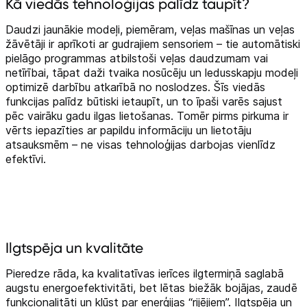
Kā viedās tehnoloģijas palīdz taupīt?
Daudzi jaunākie modeļi, piemēram, veļas mašīnas un veļas
žāvētāji ir aprīkoti ar gudrajiem sensoriem – tie automātiski
pielāgo programmas atbilstoši veļas daudzumam vai
netīrībai, tāpat daži tvaika nosūcēju un ledusskapju modeļi
optimizē darbību atkarībā no noslodzes. Šīs viedās
funkcijas palīdz būtiski ietaupīt, un to īpaši varēs sajust
pēc vairāku gadu ilgas lietošanas. Tomēr pirms pirkuma ir
vērts iepazīties ar papildu informāciju un lietotāju
atsauksmēm – ne visas tehnoloģijas darbojas vienlīdz
efektīvi.
Ilgtspēja un kvalitāte
Pieredze rāda, ka kvalitatīvas ierīces ilgtermiņā saglabā
augstu energoefektivitāti, bet lētas biežāk bojājas, zaudē
funkcionalitāti un kļūst par enerģijas “rijējiem”. Ilgtspēja un