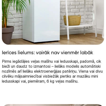
Ierīces lielums: vairāk nav vienmēr labāk
Pirms iegādājies veļas mašīnu vai ledusskapi, padomā, cik
bieži un daudz to izmantosi – lielāks modelis automātiski
nozīmēs arī lielāku elektroenerģijas patēriņu. Viena vai divu
cilvēku mājsaimniecībai visbiežāk pietiks ar mazāku mini
ledusskapi vai, piemēram, 6 kg veļas mašīnu.