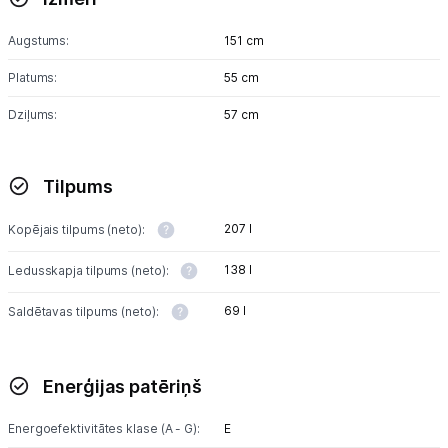
Augstums:
151 cm
Platums:
55 cm
Dziļums:
57 cm
Tilpums
207 l
Kopējais tilpums (neto):
138 l
Ledusskapja tilpums (neto):
69 l
Saldētavas tilpums (neto):
Enerģijas patēriņš
Energoefektivitātes klase (A - G):
E