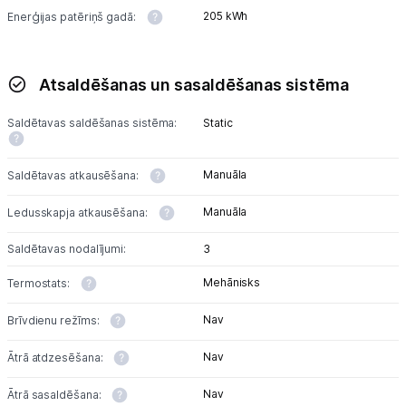
205 kWh
Enerģijas patēriņš gadā:
Atsaldēšanas un sasaldēšanas sistēma
Saldētavas saldēšanas sistēma:
Static
Manuāla
Saldētavas atkausēšana:
Manuāla
Ledusskapja atkausēšana:
Saldētavas nodalījumi:
3
Mehānisks
Termostats:
Nav
Brīvdienu režīms:
Nav
Ātrā atdzesēšana:
Nav
Ātrā sasaldēšana: