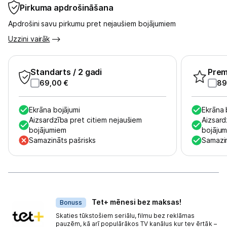
Pirkuma apdrošināšana
Tet pakalpojumi
Apdrošini savu pirkumu pret nejaušiem bojājumiem
Kontakti
Uzzini vairāk
Informācija
Standarts
/ 2 gadi
Pre
69,00
€
89
Ekrāna bojājumi
Ekrāna 
Aizsardzība pret citiem nejaušiem
Aizsard
bojājumiem
bojāju
Samazināts pašrisks
Samazin
Dāvanas
Tet+ mēnesi bez maksas!
Bonuss
Skaties tūkstošiem seriālu, filmu bez reklāmas
pauzēm, kā arī populārākos TV kanālus kur tev ērtāk –