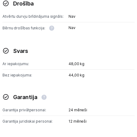
Drošība
Atvērtu durvju brīdinājuma signāls:
Nav
Nav
Bērnu drošības funkcija:
Svars
Ar iepakojumu:
48,00 kg
Bez iepakojuma:
44,00 kg
Garantija
Garantija privātpersonai:
24 mēneši
Garantija juridiskai personai:
12 mēneši