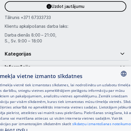
Uzdot jautājumu
Tālrunis
+371 67333733
Klientu apkalpošanas darba laiks:
Darba dienās 8:00 – 21:00,
S., Sv. 9:00 – 18:00
Kategorijas
Informācija
tīmekļa vietne izmanto sīkdatnes
Noderīgas saites
īmekļa vietnē tiek izmantotas sīkdatnes, lai nodrošinātu un uzlabotu tīmekļa
LATVIAN
es darbību, sniegtu vietnes apmeklētājiem pielāgotu informāciju par mūsu
ktiem un pakalpojumiem, analizētu vietnes apmeklējumu. Zemāk sniedzam
RUSSIAN
māciju par visām sīkdatnēm, kuras tiek izmantotas mūsu tīmekļa vietnēs. Sīk
šķirties atkarībā no apmeklētās interneta vietnes sadaļas. Lietotājam jebkurā
ENGLISH
pēja piekrist, atteikties vai mainīt savu piekrišanu. Piekrišanas sniegšana, kā a
kšana vai mainīšana attiecas uz visām interneta vietnes sadaļām. Vairāk
mācijas par izmantotajām sīkdatnēm skatīt
sīkdatņu izmantošanas noteikumo
IELĀGOT IZVĒLI