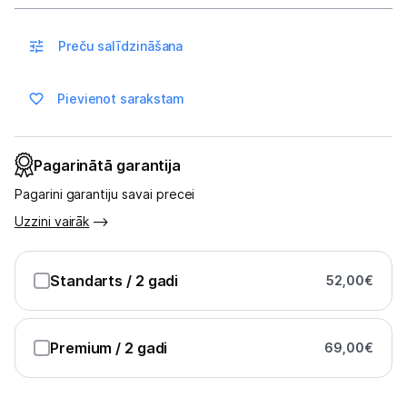
Skaistumkopšana
Preču salīdzināšana
Sports un atpūta
Ražotāju atjaunota tehnika
Pievienot sarakstam
Vēlmju saraksts
Pagarinātā garantija
Pagarini garantiju savai precei
Blogs
Uzzini vairāk
Piegāde un apmaksa
Standarts
/ 2 gadi
52,00
€
Tehnikas izvešana
Premium
/ 2 gadi
69,00
€
Uzņēmumiem