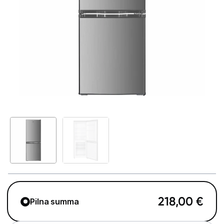
Telefoni, planšetdatori
Viedierīces
Sadzīves tehnika
Lielā tehnika
Ledusskapji
Saldētavas
Vīna skapji
Trauku mazgājamās mašīnas
Veļas mašīnas
218,00
€
Pilna summa
Veļas žāvētāji