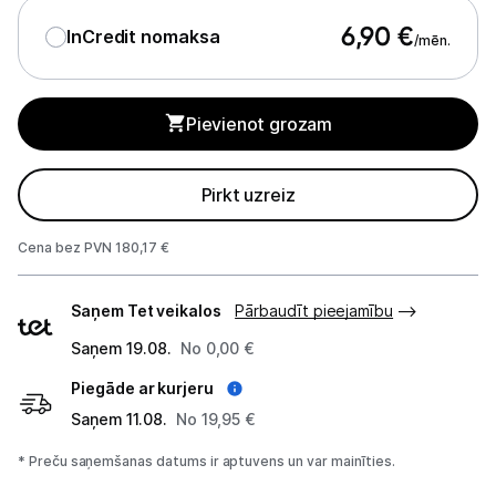
Sadzīves tehnikas aksesuāri
6,90
€
InCredit nomaksa
/mēn.
Plītis
Tvaika nosūcēji
Pievienot grozam
Aksesuāri tvaika nosūcējiem
Pirkt uzreiz
Iebūvējamā tehnika
Cena bez PVN 180,17 €
Mazā tehnika
Piegādes
Kafijas pagatavošana
Saņem Tet veikalos
Pārbaudīt pieejamību
veidi
Saņem 19.08.
No 0,00 €
Mazā virtuves tehnika
Piegāde ar kurjeru
Klimata iekārtas
Saņem 11.08.
No 19,95 €
Apģērbu kopšana
* Preču saņemšanas datums ir aptuvens un var mainīties.