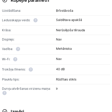
Kopējie parametri
Uzstādīšana:
Brīvstāvoša
Saldētava apakšā
Ledusskapja veids:
Krāsa:
Nerūsējoša tērauda
Displejs:
Nav
Mehāniska
Vadība:
Nav
Wi-Fi:
40 dB
Trokšņa līmenis:
Plauktu tips:
Rūdītais stikls
Durvju atvēršanas virzienu maiņa:
Ir
Izmēri