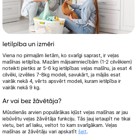
Telefoni, planšetdatori
Viedierīces
Sadzīves tehnika
Ietilpība un izmēri
Skaistumkopšana
Viena no pirmajām lietām, ko svarīgi saprast, ir veļas
Sports un atpūta
mašīnas ietilpība. Mazām mājsaimniecībām (1-2 cilvēkiem)
noteikti pietiks ar 5-6 kg ietilpības veļas mašīnu, ja esat 4
cilvēki, izvēlies 7-8kg modeli, savukārt, ja mājās esat
Ražotāju atjaunota tehnika
vairāk nekā 4, vērts apsvērt modeli, kuram ietilpība ir
vairāk nekā 9 kg.
Vēlmju saraksts
Ar vai bez žāvētāja?
Mūsdienās arvien populārākas kļūst veļas mašīnas ar jau
Blogs
iebūvētu veļas žāvētāja funkciju. Tās ļauj ietaupīt ne tikai
vietu, bet arī laiku, veltot to kam svarīgākam. Veļas
mašīnas ar žāvētāju vari apskatīt
šeit
.
Piegāde un apmaksa