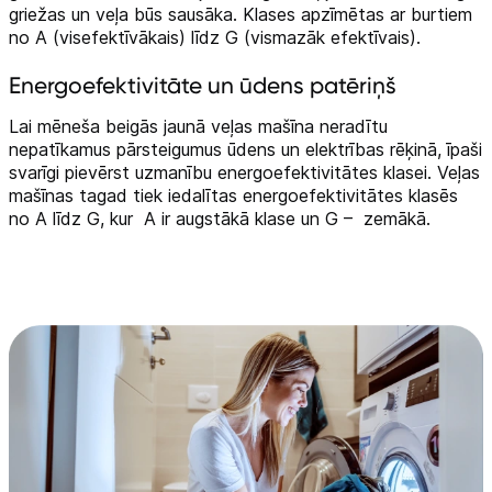
griežas un veļa būs sausāka. Klases apzīmētas ar burtiem
no A (visefektīvākais) līdz G (vismazāk efektīvais).
Energoefektivitāte un ūdens patēriņš
Lai mēneša beigās jaunā veļas mašīna neradītu
nepatīkamus pārsteigumus ūdens un elektrības rēķinā, īpaši
svarīgi pievērst uzmanību energoefektivitātes klasei. Veļas
mašīnas tagad tiek iedalītas energoefektivitātes klasēs
no A līdz G, kur A ir augstākā klase un G – zemākā.