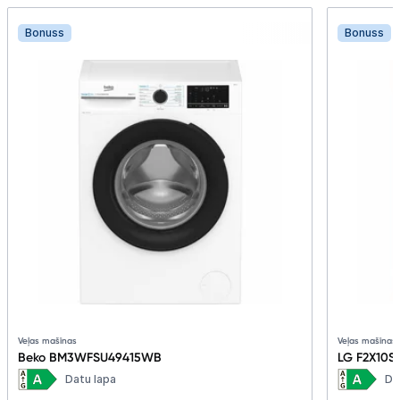
Bonuss
Bonuss
Veļas mašīnas
Veļas mašīnas
Beko BM3WFSU49415WB
LG F2X10
Datu lapa
Da