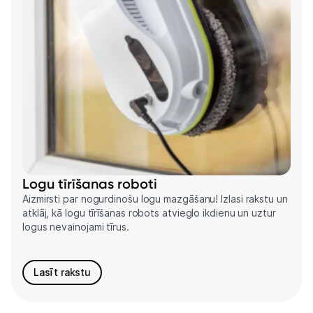
Logu tīrīšanas roboti
Aizmirsti par nogurdinošu logu mazgāšanu! Izlasi rakstu un
atklāj, kā logu tīrīšanas robots atvieglo ikdienu un uztur
logus nevainojami tīrus.
Lasīt rakstu