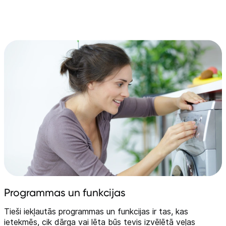
Tehnikas izvešana
Uzņēmumiem
Tet pakalpojumi
Kontakti
Informācija
Programmas un funkcijas
Tieši iekļautās programmas un funkcijas ir tas, kas
ietekmēs, cik dārga vai lēta būs tevis izvēlētā veļas