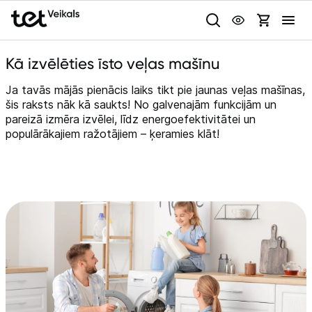
Uz kategorijam
Uz galveno saturu
Kā izvēlēties īsto veļas mašīnu
Pieslēgties
Ja tavās mājās pienācis laiks tikt pie jaunas veļas mašīnas,
šis raksts nāk kā saukts! No galvenajām funkcijām un
Pasūtījuma statuss
pareizā izmēra izvēlei, līdz energoefektivitātei un
Gaišā
Tumšā
Sistēmas
populārākajiem ražotājiem – ķeramies klāt!
Akcijas
Animācijas
Outlet
Globāls iestatījums animāciju aktivizēšanai vai deaktivizēšanai visā
lapā.
Izvēlies kāroto ierīci izdevīgāk!
TV un audio
Datortehnika