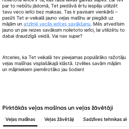
par to nebūtu jādomā, Tet piedāvā ērtu iespēju utilizēt
tavu veco ierīci bez maksas. Tas ir pavisam vienkārši –
pasūti Tet e-veikalā jauno veļas mašīnu ar piegādi uz
mājām un
atzīmē vecās ierīces savākšanu
. Mēs atvedīsim
jauno un pie reizes savāksim nolietoto ierīci, lai utilizētu to
dabai draudzīgā veidā. Vai nav super?
Atceries, ka Tet veikalā tev pieejamas populārāko ražotāju
veļas mašīnas visplašākajā klāstā. Izvēlies savām mājām
un mājiniekiem piemērotāko jau šodien!
Pirktākās veļas mašīnas un veļas žāvētāji
Veļas mašīnas
Veļas žāvētāji
Sadzīves tehnikas ak