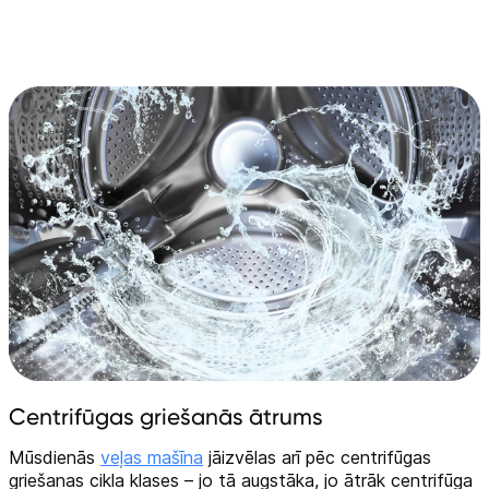
Centrifūgas griešanās ātrums
Mūsdienās
veļas mašīna
jāizvēlas arī pēc centrifūgas
griešanas cikla klases – jo tā augstāka, jo ātrāk centrifūga