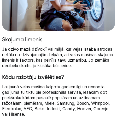
Skaļuma līmenis
Ja dzīvo mazā dzīvoklī vai mājā, kur veļas istaba atrodas
netālu no dzīvojamajām telpām, arī veļas mašīnas skaļuma
līmenis ir faktors, kas pelnījis tavu uzmanību. Jo zemāks
decibelu skaits, jo klusāka būs ierīce.
Kādu ražotāju izvēlēties?
Lai jaunā veļas mašīna kalpotu gadiem ilgi un remonta
gadījumā tu tiktu pie profesionāla servisa, iesakām dot
priekšroku kādam pasaulē populāram un uzticamam
ražotājam, piemēram, Miele, Samsung, Bosch, Whirlpool,
Electrolux, AEG, Beko, Indesit, Candy, Hoover, Gorenje
vai Hisense.