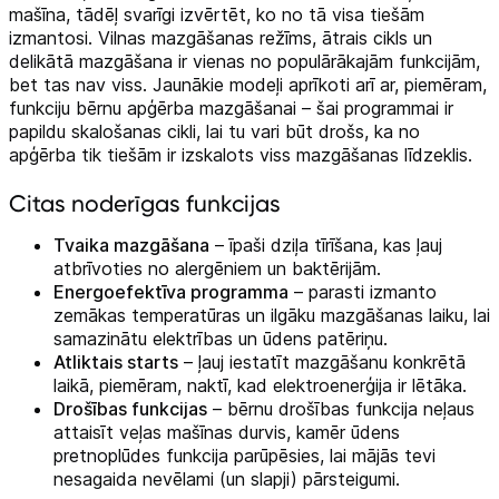
mašīna, tādēļ svarīgi izvērtēt, ko no tā visa tiešām
izmantosi. Vilnas mazgāšanas režīms, ātrais cikls un
delikātā mazgāšana ir vienas no populārākajām funkcijām,
bet tas nav viss. Jaunākie modeļi aprīkoti arī ar, piemēram,
funkciju bērnu apģērba mazgāšanai – šai programmai ir
papildu skalošanas cikli, lai tu vari būt drošs, ka no
apģērba tik tiešām ir izskalots viss mazgāšanas līdzeklis.
Citas noderīgas funkcijas
Tvaika mazgāšana
– īpaši dziļa tīrīšana, kas ļauj
atbrīvoties no alergēniem un baktērijām.
Energoefektīva programma
– parasti izmanto
zemākas temperatūras un ilgāku mazgāšanas laiku, lai
samazinātu elektrības un ūdens patēriņu.
Atliktais starts
– ļauj iestatīt mazgāšanu konkrētā
laikā, piemēram, naktī, kad elektroenerģija ir lētāka.
Drošības funkcijas
– bērnu drošības funkcija neļaus
attaisīt veļas mašīnas durvis, kamēr ūdens
pretnoplūdes funkcija parūpēsies, lai mājās tevi
nesagaida nevēlami (un slapji) pārsteigumi.