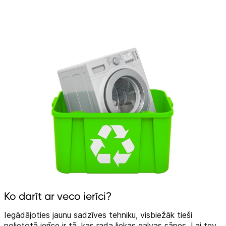
Ko darīt ar veco ierīci?
Iegādājoties jaunu sadzīves tehniku, visbiežāk tieši
nolietotā ierīce ir tā, kas rada liekas galvas sāpes. Lai tev