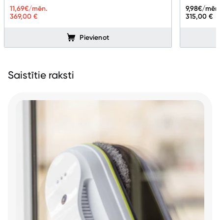
11,69
€/mēn.
9,98
€/mēn
369,00 €
315,00 €
Pievienot
Saistītie raksti