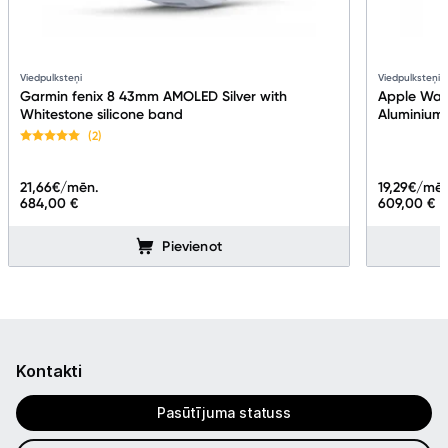
Viedpulksteņi
Viedpulksteņi
Garmin fenix 8 43mm AMOLED Silver with
Apple Watc
Whitestone silicone band
Aluminium 
S/M
(2)
21,66
€/mēn.
19,29
€/mēn
684,00 €
609,00 €
Pievienot
Kontakti
Pasūtījuma statuss