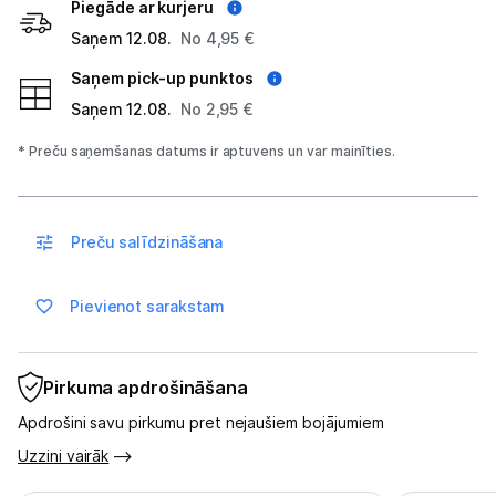
Piegāde ar kurjeru
Atpūta
Saņem 12.08.
No 4,95 €
GPS
Saņem pick-up punktos
Saņem 12.08.
Ražotāju atjaunota tehnika
No 2,95 €
* Preču saņemšanas datums ir aptuvens un var mainīties.
Vēlmju saraksts
Preču salīdzināšana
Blogs
Pievienot sarakstam
Piegāde un apmaksa
Tehnikas izvešana
Pirkuma apdrošināšana
Apdrošini savu pirkumu pret nejaušiem bojājumiem
Uzņēmumiem
Uzzini vairāk