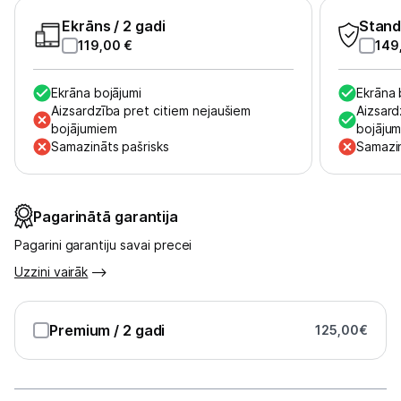
Tet pakalpojumi
Ekrāns
/ 2 gadi
Stand
119,00
€
149
Kontakti
Ekrāna bojājumi
Ekrāna 
Aizsardzība pret citiem nejaušiem
Aizsard
Informācija
bojājumiem
bojāju
Samazināts pašrisks
Samazin
Pagarinātā garantija
Pagarini garantiju savai precei
Uzzini vairāk
Premium
/ 2 gadi
125,00
€