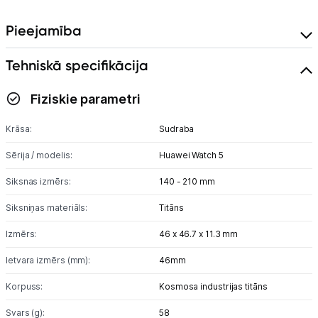
Pieejamība
Tehniskā specifikācija
Fiziskie parametri
Krāsa:
Sudraba
Sērija / modelis:
Huawei Watch 5
Siksnas izmērs:
140 - 210 mm
Siksniņas materiāls:
Titāns
Izmērs:
46 x 46.7 x 11.3 mm
Ietvara izmērs (mm):
46mm
Korpuss:
Kosmosa industrijas titāns
Svars (g):
58