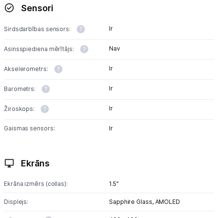
Sensori
Ir
Sirdsdarbības sensors:
Nav
Asinsspiediena mērītājs:
Ir
Akselerometrs:
Ir
Barometrs:
Ir
Žiroskops:
Gaismas sensors:
Ir
Ekrāns
Ekrāna izmērs (collas):
1.5"
Displejs:
Sapphire Glass,
AMOLED