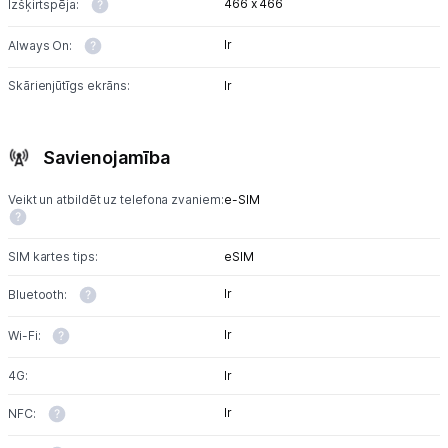
466 x 466
Izšķirtspēja:
Ir
Always On:
Skārienjūtīgs ekrāns:
Ir
Savienojamība
Veikt un atbildēt uz telefona zvaniem:
e-SIM
SIM kartes tips:
eSIM
Ir
Bluetooth:
Ir
Wi-Fi:
4G:
Ir
Ir
NFC: