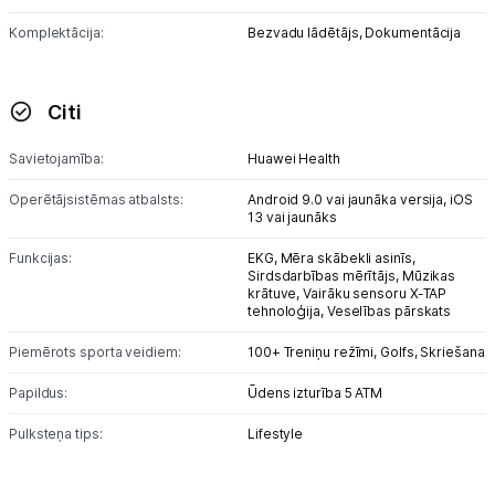
Komplektācija:
Bezvadu lādētājs,
Dokumentācija
Citi
Savietojamība:
Huawei Health
Operētājsistēmas atbalsts:
Android 9.0 vai jaunāka versija,
iOS
13 vai jaunāks
Funkcijas:
EKG,
Mēra skābekli asinīs,
Sirdsdarbības mērītājs,
Mūzikas
krātuve,
Vairāku sensoru X-TAP
tehnoloģija,
Veselības pārskats
Piemērots sporta veidiem:
100+ Treniņu režīmi,
Golfs,
Skriešana
Papildus:
Ūdens izturība 5 ATM
Pulksteņa tips:
Lifestyle