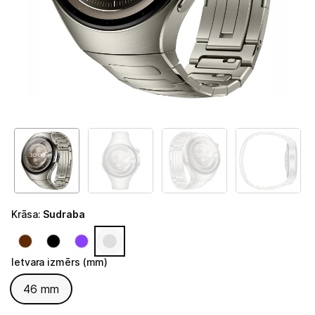
Telefoni, planšetdatori
Viedierīces
Viedpulksteņi un aproces
Viedpulksteņi
Viedie gredzeni
Fitnesa aproces
Aksesuāri viedpulksteņiem
Krāsa
:
Sudraba
Droni un piederumi
Izklaide un atpūta
Ietvara izmērs (mm)
Ietvara izmērs (mm)
46 mm
Video