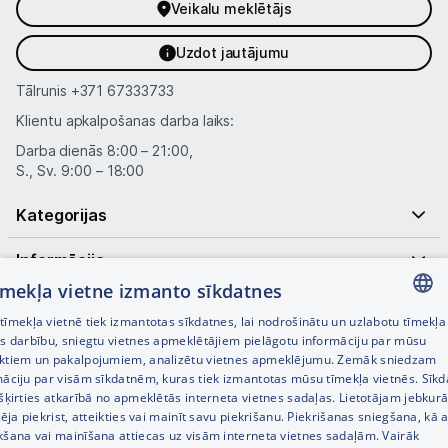
Veikalu meklētājs
Uzdot jautājumu
Tālrunis
+371 67333733
Klientu apkalpošanas darba laiks:
Darba dienās 8:00 – 21:00,
S., Sv. 9:00 – 18:00
Kategorijas
Informācija
tīmekļa vietne izmanto sīkdatnes
Noderīgas saites
īmekļa vietnē tiek izmantotas sīkdatnes, lai nodrošinātu un uzlabotu tīmekļa
LATVIAN
es darbību, sniegtu vietnes apmeklētājiem pielāgotu informāciju par mūsu
ktiem un pakalpojumiem, analizētu vietnes apmeklējumu. Zemāk sniedzam
RUSSIAN
māciju par visām sīkdatnēm, kuras tiek izmantotas mūsu tīmekļa vietnēs. Sīk
šķirties atkarībā no apmeklētās interneta vietnes sadaļas. Lietotājam jebkurā
ENGLISH
pēja piekrist, atteikties vai mainīt savu piekrišanu. Piekrišanas sniegšana, kā a
kšana vai mainīšana attiecas uz visām interneta vietnes sadaļām. Vairāk