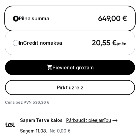
GPS
Elektrostacijas un saules paneļi
649,00
€
Pilna summa
Zāles pļāvēji roboti
20,55
€
InCredit nomaksa
Sadzīves tehnika
/mēn.
Skaistumkopšana
Pievienot grozam
Sports un atpūta
Pirkt uzreiz
Piederumi sportam
Viedpulksteņi
Cena bez PVN 536,36 €
Piegādes
Sporta kameras
Saņem Tet veikalos
Pārbaudīt pieejamību
veidi
Masāžas ierīces
Saņem 11.08.
No 0,00 €