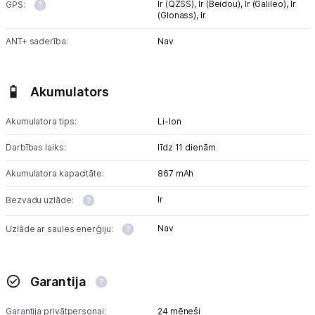
Ir (QZSS),
Ir (Beidou),
Ir (Galileo),
Ir
GPS:
(Glonass),
Ir
ANT+ saderība:
Nav
Akumulators
Akumulatora tips:
Li-lon
Darbības laiks:
līdz 11 dienām
Akumulatora kapacitāte:
867 mAh
Ir
Bezvadu uzlāde:
Nav
Uzlāde ar saules enerģiju:
Garantija
Garantija privātpersonai:
24 mēneši