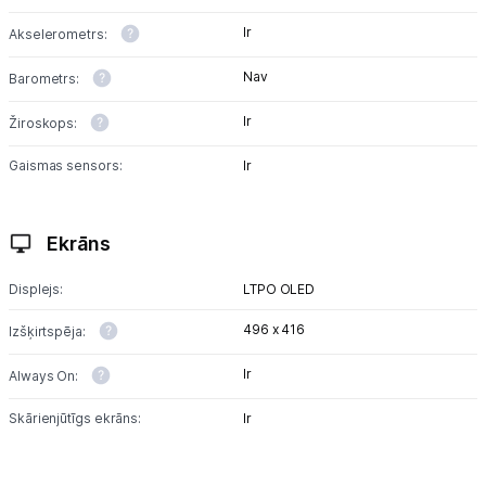
Ir
Akselerometrs:
Nav
Barometrs:
Ir
Žiroskops:
Gaismas sensors:
Ir
Ekrāns
Displejs:
LTPO OLED
496 x 416
Izšķirtspēja:
Ir
Always On:
Skārienjūtīgs ekrāns:
Ir