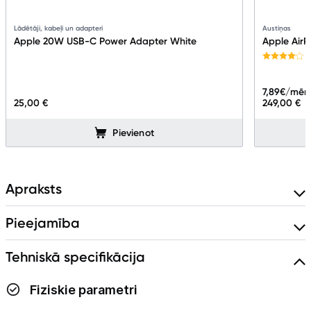
Lādētāji, kabeļi un adapteri
Austiņas
Apple 20W USB-C Power Adapter White
Apple AirP
7,89
€/mēn
25,00 €
249,00 €
Pievienot
Apraksts
Pieejamība
Tehniskā specifikācija
Fiziskie parametri