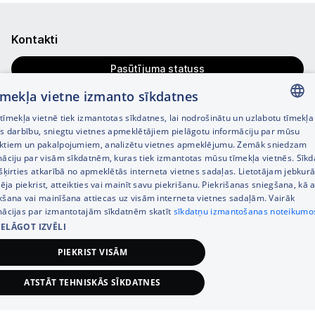
Kontakti
Pasūtījuma statuss
tīmekļa vietne izmanto sīkdatnes
Veikalu meklētājs
īmekļa vietnē tiek izmantotas sīkdatnes, lai nodrošinātu un uzlabotu tīmekļa
LATVIAN
Uzdot jautājumu
es darbību, sniegtu vietnes apmeklētājiem pielāgotu informāciju par mūsu
ktiem un pakalpojumiem, analizētu vietnes apmeklējumu. Zemāk sniedzam
RUSSIAN
Tālrunis
+371 67333733
māciju par visām sīkdatnēm, kuras tiek izmantotas mūsu tīmekļa vietnēs. Sīk
šķirties atkarībā no apmeklētās interneta vietnes sadaļas. Lietotājam jebkurā
ENGLISH
Klientu apkalpošanas darba laiks:
pēja piekrist, atteikties vai mainīt savu piekrišanu. Piekrišanas sniegšana, kā a
kšana vai mainīšana attiecas uz visām interneta vietnes sadaļām. Vairāk
Darba dienās 8:00 – 21:00,
mācijas par izmantotajām sīkdatnēm skatīt
sīkdatņu izmantošanas noteikumo
S., Sv. 9:00 – 18:00
IELĀGOT IZVĒLI
Kategorijas
PIEKRIST VISĀM
Informācija
ATSTĀT TEHNISKĀS SĪKDATNES
609,00
€
Pievienot grozam
Noderīgas saites