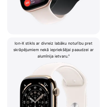
Ion-X stikls ar divreiz labāku noturību
pret
skrāpējumiem nekā iepriekšējai
paaudzei ar
alumīnija ietvaru.
◊