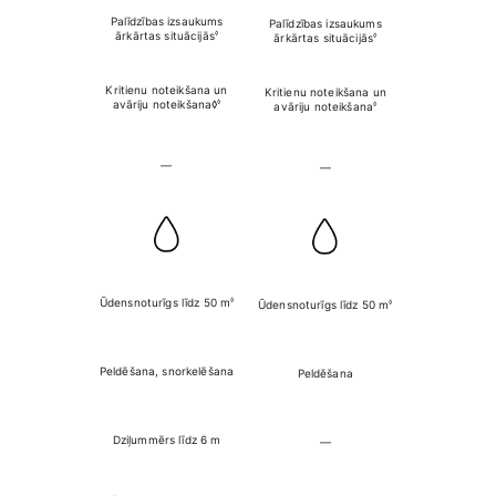
Palīdzības izsaukums
Palīdzības izsaukums
Palīdzības i
◊
ārkārtas situācijās
◊
ārkārtas situācijās
ārkārtas situ
Kritienu noteikšana
un
Kritienu noteikšana
un
Kritienu note
◊
avāriju noteikšana◊
◊
avāriju noteikšana
avāriju not
—
—
Sirēn
◊
Ūdensnoturīgs līdz 50 m
◊
Ūdensnoturīgs līdz 50 m
Ūdensnoturīgs 
Peldēšana, sno
Peldēšana, snorkelēšana
Peldēšana
niršana, liel
ūdenssp
Dziļummērs līdz 6 m
—
Dziļummērs l