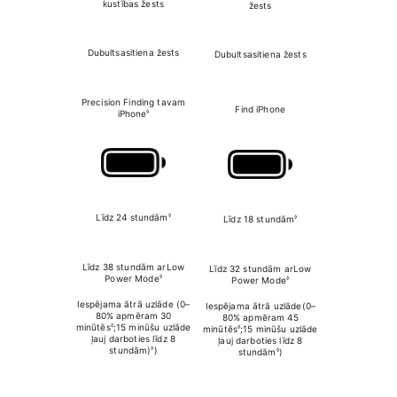
kustības žests
žests
žests
Dubultsasitiena žests
Dubultsasitiena žests
Dubultsasitie
Precision Finding
tavam
Precision Find
Find iPhone
◊
iPhone
iPhon
◊
Līdz 24 stundām
◊
Līdz 18 stundām
Līdz 42 st
Līdz 38 stundām ar
Low
Līdz 32 stundām ar
Low
Līdz 72 stund
◊
Power Mode
◊
Power Mode
Power M
Iespējama ātrā uzlāde
(0–
Iespējama ātrā uzlāde
(0–
Iespējama ātrā 
80% apmēram 30
80% apmēram 45
80% apmēram 4
◊
minūtēs
;
15 minūšu uzlāde
◊
minūtēs
;
15 minūšu uzlāde
15 minūšu uzl
ļauj darboties līdz 8
ļauj darboties līdz 8
darboties līdz 
◊
stundām)
)
◊
stundām
)