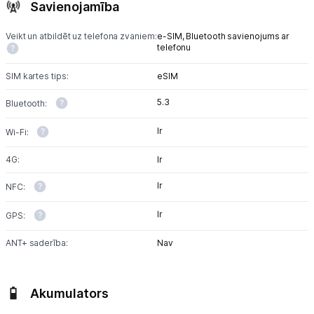
Savienojamība
Veikt un atbildēt uz telefona zvaniem:
e-SIM,
Bluetooth savienojums ar
telefonu
SIM kartes tips:
eSIM
5.3
Bluetooth:
Ir
Wi-Fi:
4G:
Ir
Ir
NFC:
Ir
GPS:
ANT+ saderība:
Nav
Akumulators