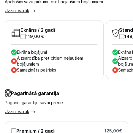
Apdrošini savu pirkumu pret nejaušiem bojājumiem
Tet pakalpojumi
Uzzini vairāk
Kontakti
Ekrāns
/ 2 gadi
Stand
119,00
€
149
Informācija
Ekrāna bojājumi
Ekrāna 
Aizsardzība pret citiem nejaušiem
Aizsard
bojājumiem
bojāju
Samazināts pašrisks
Samazin
Pagarinātā garantija
Pagarini garantiju savai precei
Uzzini vairāk
Premium
/ 2 gadi
125,00
€