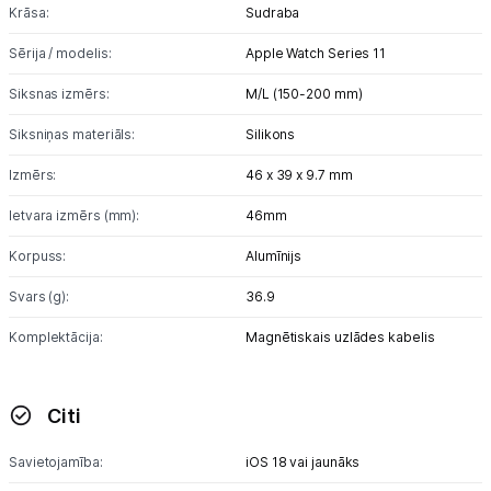
Krāsa:
Sudraba
Sērija / modelis:
Apple Watch Series 11
Siksnas izmērs:
M/L (150-200 mm)
Siksniņas materiāls:
Silikons
Izmērs:
46 x 39 x 9.7 mm
Ietvara izmērs (mm):
46mm
Korpuss:
Alumīnijs
Svars (g):
36.9
Komplektācija:
Magnētiskais uzlādes kabelis
Citi
Savietojamība:
iOS 18 vai jaunāks