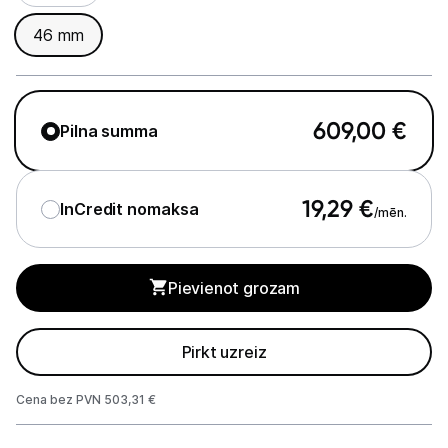
GPS
46 mm
Elektrostacijas un saules paneļi
Zāles pļāvēji roboti
609,00
€
Pilna summa
Sadzīves tehnika
Skaistumkopšana
19,29
€
InCredit nomaksa
/mēn.
Sports un atpūta
Piederumi sportam
Pievienot grozam
Viedpulksteņi
Pirkt uzreiz
Sporta kameras
Cena bez PVN 503,31 €
Masāžas ierīces
Piegādes