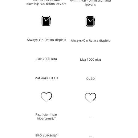
44 mm vai 40 mm
alumīnija
49 mm
titāna
alumīnija vai titāna ietvars
ietvars
Always-On Retina displejs
Always-On Retina displejs
Always-On Retin
Līdz 2000 nitu
Līdz 1000 nitu
Līdz 3000
Platleņķa OLED
OLED
Platleņķa
Paziņojumi par
―
Paziņojumi par h
◊
hipertensiju
◊
EKG aplikācija
―
EKG aplikā