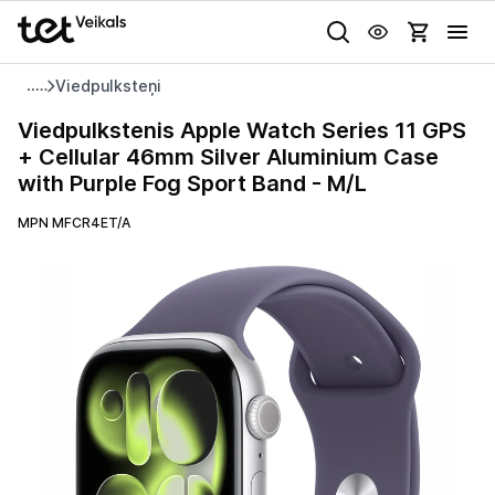
Uz kategorijam
Uz galveno saturu
Viedpulksteņi
Pieslēgties
Viedpulkstenis
Viedpulkstenis Apple Watch Series 11 GPS
Apple
+ Cellular 46mm Silver Aluminium Case
Pasūtījuma statuss
Watch
with Purple Fog Sport Band - M/L
Series
Gaišā
Tumšā
Sistēmas
11 GPS
MPN MFCR4ET/A
Akcijas
+
Cellular
Animācijas
Outlet
46mm
Globāls iestatījums animāciju aktivizēšanai vai deaktivizēšanai visā
Silver
lapā.
Izvēlies kāroto ierīci izdevīgāk!
Aluminium
Case
TV un audio
with
Purple
Datortehnika
Fog
Sport