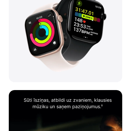
Sūti īsziņas, atbildi uz zvaniem, klausies
mūziku un saņem paziņojumus.
◊