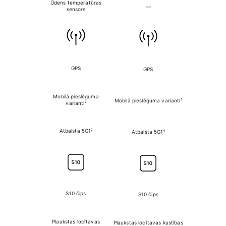
Ūdens temperatūras
Ūdens tempe
—
sensors
senso
GPS
GPS
Precīzs divfre
Mobilā pieslēguma
◊
Mobilā pieslēguma varianti
Mobilais pie
◊
varianti
◊
Atbalsta 5G1
◊
Atbalsta 5G1
Atbalsta
S10 čips
S10 čips
S10 či
Plaukstas locītavas
Plaukstas locītavas kustības
Plaukstas locīta