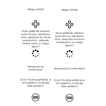
Miega rādītāji
Miega rādītāji
Miega rād
Vitals aplikācijā redzams
Vitals aplikāci
Vitals aplikācijā redzams
pulsa ātrums, elpošanas
pulsa ātrums, 
pulsa ātrums, elpošanas
ritms, plaukstas locītavas
ritms, plauksta
ritms, plaukstas locītavas
temperatūra, skābekļa
temperatūra, 
temperatūra un miega
līmenis asinīs un miega
līmenis asinīs
◊
ilgums
◊
ilgums
ilgum
Temperatūras
◊
Temperatūras novērošana
Temperatūras n
◊
novērošana
Cycle Tracking aplikācija ar
Cycle Tracking aplikācija ar
Cycle Tracking a
retrospektīvu ovulācijas
retrospektīvu ovulācijas
retrospektīvu 
◊
laika aprēķinu
◊
laika aprēķinu
laika aprē