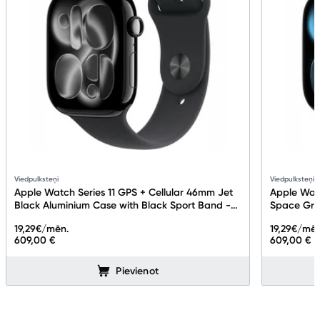
Viedpulksteņi
Viedpulksteņi
Apple Watch Series 11 GPS + Cellular 46mm Jet
Apple Watc
Black Aluminium Case with Black Sport Band -
Space Gre
M/L
Band - M/
19,29
€/mēn.
19,29
€/mēn
609,00 €
609,00 €
Pievienot