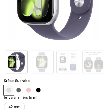
Telefoni, planšetdatori
Band
-
Viedierīces
M/L
Viedpulksteņi un aproces
Viedpulksteņi
Viedie gredzeni
Fitnesa aproces
Aksesuāri viedpulksteņiem
Droni un piederumi
Krāsa
:
Sudraba
Izklaide un atpūta
Ietvara izmērs (mm)
Video
Ietvara izmērs (mm)
42 mm