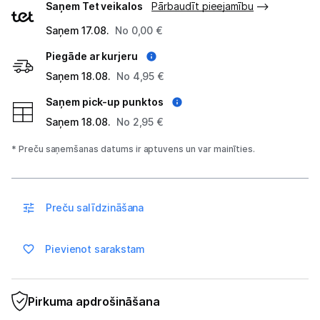
Saņem Tet veikalos
Pārbaudīt pieejamību
Atpūta
veidi
Saņem 17.08.
No 0,00 €
GPS
Piegāde ar kurjeru
Ražotāju atjaunota tehnika
Saņem 18.08.
No 4,95 €
Saņem pick-up punktos
Saņem 18.08.
No 2,95 €
Vēlmju saraksts
* Preču saņemšanas datums ir aptuvens un var mainīties.
Blogs
Piegāde un apmaksa
Preču salīdzināšana
Tehnikas izvešana
Pievienot sarakstam
Uzņēmumiem
Pirkuma apdrošināšana