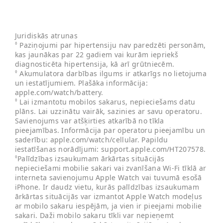
Juridiskās atrunas
Paziņojumi par hipertensiju nav paredzēti personām,
◊
kas jaunākas par 22 gadiem vai kurām iepriekš
diagnosticēta hipertensija, kā arī grūtniecēm.
Akumulatora darbības ilgums ir atkarīgs no lietojuma
◊
un iestatījumiem. Plašāka informācija:
apple.com/watch/battery.
Lai izmantotu mobilos sakarus, nepieciešams datu
◊
plāns. Lai uzzinātu vairāk, sazinies ar savu operatoru.
Savienojums var atšķirties atkarībā no tīkla
pieejamības. Informācija par operatoru pieejamību un
saderību: apple.com/watch/cellular. Papildu
iestatīšanas norādījumi: support.apple.com/HT207578.
Palīdzības izsaukumam ārkārtas situācijās
◊
nepieciešami mobilie sakari vai zvanīšana Wi-Fi tīklā ar
interneta savienojumu Apple Watch vai tuvumā esošā
iPhone. Ir daudz vietu, kurās palīdzības izsaukumam
ārkārtas situācijās var izmantot Apple Watch modeļus
ar mobilo sakaru iespējām, ja vien ir pieejami mobilie
sakari. Daži mobilo sakaru tīkli var nepieņemt