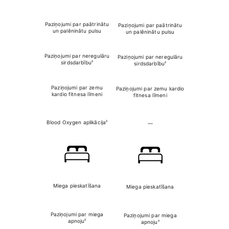
Paziņojumi par paātrinātu
Paziņojumi par paātrinātu
Paziņojumi par 
un palēninātu pulsu
un palēninātu pulsu
un palēnināt
Paziņojumi par
neregulāru
Paziņojumi par
neregulāru
Paziņojumi par
◊
sirdsdarbību
◊
sirdsdarbību
sirdsdar
Paziņojumi par zemu
Paziņojumi par zemu kardio
Paziņojumi par 
kardio fitnesa līmeni
fitnesa līmeni
fitnesa l
◊
Blood Oxygen aplikācija
―
Blood Oxygen a
Miega pieskatīšana
Miega pieskatīšana
Miega piesk
Paziņojumi par miega
Paziņojumi par miega
Paziņojumi p
◊
apnoju
◊
apnoju
apnoj