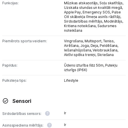
Funkcijas:
Mūzikas atskaņotājs,
Soļu skaitītājs,
Uzskaita stundas un kvalitāti miegā,
Apple Pay,
Emergency SOS,
Pulse
OX skābekļa līmeņa asinīs rādītāji,
Sirdsdarbības mērītājs,
Modinātājs,
Kritiena noteikšana,
Sadursmes
noteikšana
Piemērots sporta veidiem:
Vingrošana,
Multisport,
Teniss,
Airēšana,
Joga,
Deja,
Peldēšana,
Iešana/nūjošana,
Velobraukšana,
Aktīvi spēka treniņi,
Skriešana
Papildus:
Ūdens izturība līdz 50m,
Putekļu
izturīgs (IP6X)
Pulksteņa tips:
Lifestyle
Sensori
Ir
Sirdsdarbības sensors:
Ir
Asinsspiediena mērītājs: