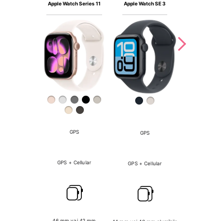
Apple Watch SE 3
Apple Watch 
Apple Watch Series 11
GPS
GPS
―
GPS + Cellular
GPS + Cellular
GPS + Cel
46 mm vai 42 mm