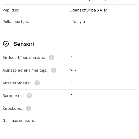
Papildus:
Ūdens izturība 5 ATM
Pulksteņa tips:
Lifestyle
Sensori
Ir
Sirdsdarbības sensors:
Nav
Asinsspiediena mērītājs:
Ir
Akselerometrs:
Ir
Barometrs:
Ir
Žiroskops:
Gaismas sensors:
Ir