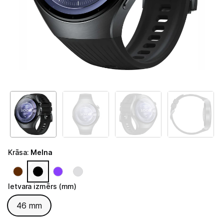
Telefoni, planšetdatori
Viedierīces
Viedpulksteņi un aproces
Viedpulksteņi
Viedie gredzeni
Fitnesa aproces
Aksesuāri viedpulksteņiem
Krāsa
:
Melna
Droni un piederumi
Izklaide un atpūta
Ietvara izmērs (mm)
Ietvara izmērs (mm)
46 mm
Video