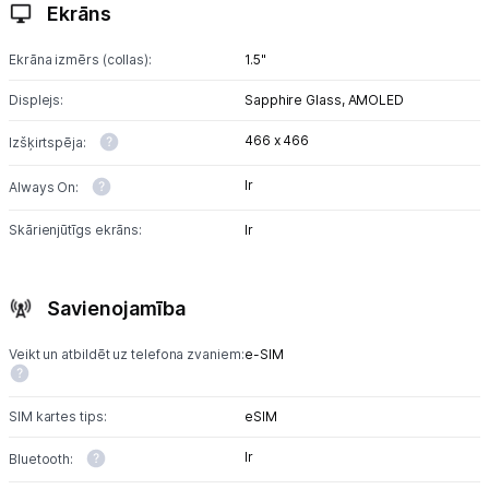
Ekrāns
Ekrāna izmērs (collas):
1.5"
Displejs:
Sapphire Glass,
AMOLED
466 x 466
Izšķirtspēja:
Ir
Always On:
Skārienjūtīgs ekrāns:
Ir
Savienojamība
Veikt un atbildēt uz telefona zvaniem:
e-SIM
SIM kartes tips:
eSIM
Ir
Bluetooth: