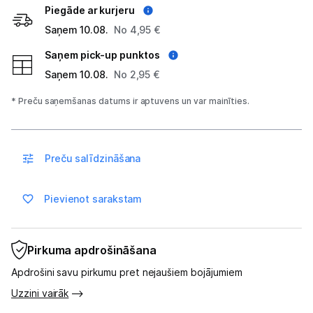
Atpūta
Piegāde ar kurjeru
Saņem 10.08.
No 4,95 €
GPS
Saņem pick-up punktos
Ražotāju atjaunota tehnika
Saņem 10.08.
No 2,95 €
* Preču saņemšanas datums ir aptuvens un var mainīties.
Vēlmju saraksts
Preču salīdzināšana
Blogs
Pievienot sarakstam
Piegāde un apmaksa
Tehnikas izvešana
Pirkuma apdrošināšana
Apdrošini savu pirkumu pret nejaušiem bojājumiem
Uzņēmumiem
Uzzini vairāk