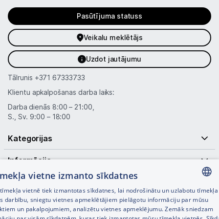
Pasūtījuma statuss
Veikalu meklētājs
Uzdot jautājumu
Tālrunis
+371 67333733
Klientu apkalpošanas darba laiks:
Darba dienās 8:00 – 21:00,
S., Sv. 9:00 – 18:00
Kategorijas
Informācija
tīmekļa vietne izmanto sīkdatnes
Noderīgas saites
īmekļa vietnē tiek izmantotas sīkdatnes, lai nodrošinātu un uzlabotu tīmekļa
LATVIAN
es darbību, sniegtu vietnes apmeklētājiem pielāgotu informāciju par mūsu
ktiem un pakalpojumiem, analizētu vietnes apmeklējumu. Zemāk sniedzam
RUSSIAN
māciju par visām sīkdatnēm, kuras tiek izmantotas mūsu tīmekļa vietnēs. Sīk