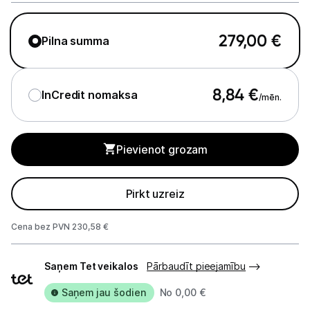
GPS
Elektrostacijas un saules paneļi
279,00
€
Pilna summa
Zāles pļāvēji roboti
8,84
€
InCredit nomaksa
Sadzīves tehnika
/mēn.
Skaistumkopšana
Pievienot grozam
Sports un atpūta
Pirkt uzreiz
Piederumi sportam
Viedpulksteņi
Cena bez PVN 230,58 €
Piegādes
Sporta kameras
Saņem Tet veikalos
Pārbaudīt pieejamību
veidi
Masāžas ierīces
Saņem jau šodien
No 0,00 €