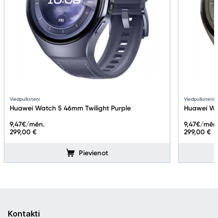
Viedpulksteņi
Viedpulksteņi
Huawei Watch 5 46mm Twilight Purple
Huawei Wa
9,47
€/mēn.
9,47
€/mēn
299,00 €
299,00 €
Pievienot
Kontakti