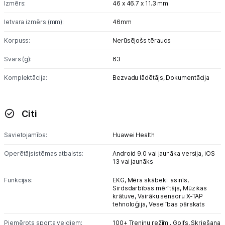
Izmērs:
46 x 46.7 x 11.3 mm
Ietvara izmērs (mm):
46mm
Korpuss:
Nerūsējošs tērauds
Svars (g):
63
Komplektācija:
Bezvadu lādētājs,
Dokumentācija
Citi
Savietojamība:
Huawei Health
Operētājsistēmas atbalsts:
Android 9.0 vai jaunāka versija,
iOS
13 vai jaunāks
Funkcijas:
EKG,
Mēra skābekli asinīs,
Sirdsdarbības mērītājs,
Mūzikas
krātuve,
Vairāku sensoru X-TAP
tehnoloģija,
Veselības pārskats
Piemērots sporta veidiem:
100+ Treniņu režīmi,
Golfs,
Skriešana