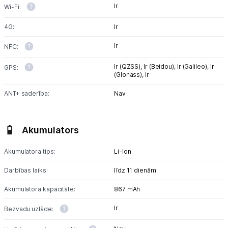
Ir
Wi-Fi:
4G:
Ir
Ir
NFC:
Ir (QZSS),
Ir (Beidou),
Ir (Galileo),
Ir
GPS:
(Glonass),
Ir
ANT+ saderība:
Nav
Akumulators
Akumulatora tips:
Li-lon
Darbības laiks:
līdz 11 dienām
Akumulatora kapacitāte:
867 mAh
Ir
Bezvadu uzlāde: