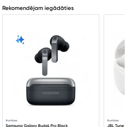
Rekomendējam iegādāties
Austiņas
Austiņas
Samsung Galaxy Buds4 Pro Black
JBL Tune F