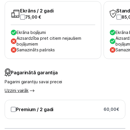
Tet pakalpojumi
Ekrāns
/ 2 gadi
Stand
75,00
€
85,
Kontakti
Ekrāna bojājumi
Ekrāna 
Informācija
Aizsardzība pret citiem nejaušiem
Aizsard
bojājumiem
bojāju
Samazināts pašrisks
Samazin
Pagarinātā garantija
Pagarini garantiju savai precei
Uzzini vairāk
Premium
/ 2 gadi
60,00
€