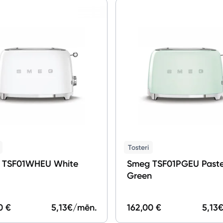
Tosteri
 TSF01WHEU White
Smeg TSF01PGEU Paste
Green
0 €
5,13
€/mēn.
162,00 €
5,13
€