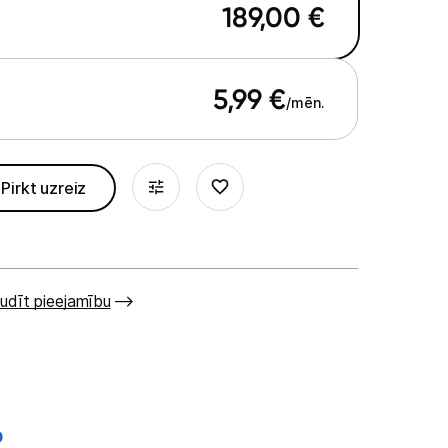
189,00
€
5,99
€
/mēn.
Pirkt uzreiz
udīt pieejamību