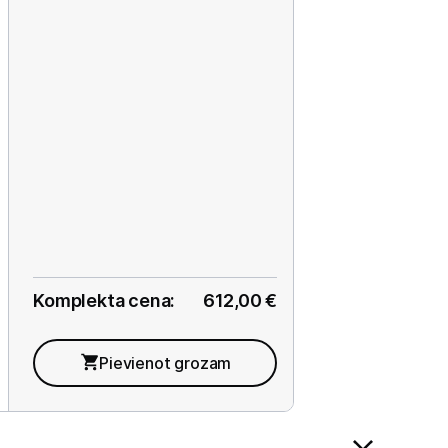
Komplekta cena:
612,00
€
Pievienot grozam