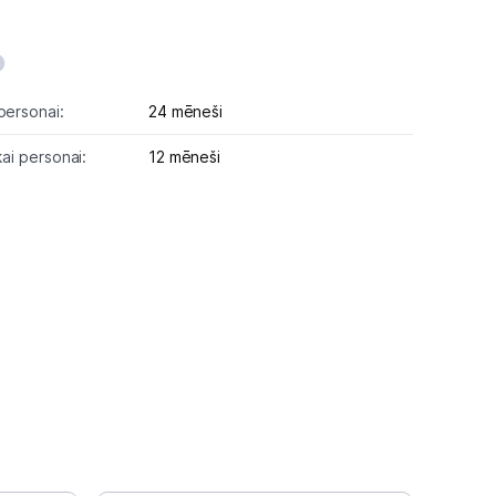
personai:
24 mēneši
kai personai:
12 mēneši