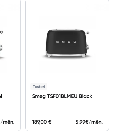
Toste
Sme
Tosteri
l
Smeg TSF01BLMEU Black
/mēn.
189,00 €
5,99
€/mēn.
162,