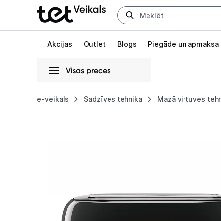
Uz kategorijam
Uz galveno saturu
Akcijas
Outlet
Blogs
Piegāde un apmaksa
Visas preces
Gaišā
Tumšā
Sistēmas
e-veikals
Sadzīves tehnika
Mazā virtuves teh
Tosteris
Animācijas
Smeg
Globāls iestatījums animāciju aktivizēšanai vai deaktivizēšanai visā l
TSF02BLEU
Black