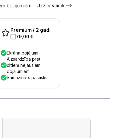
šiem bojājumiem
Uzzini vairāk
Premium
/ 2 gadi
79,00
€
Ekrāna bojājumi
Aizsardzība pret
citiem nejaušiem
bojājumiem
Samazināts pašrisks