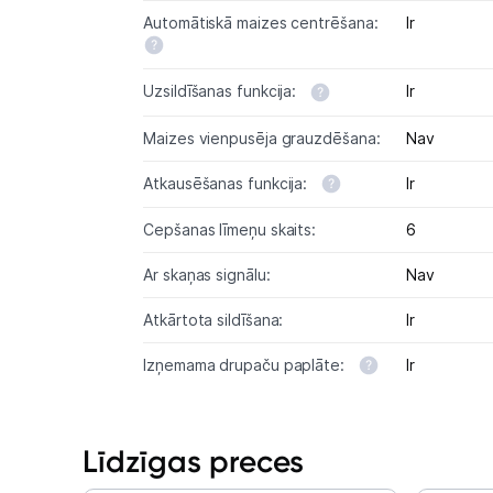
Automātiskā maizes centrēšana:
Ir
Uzsildīšanas funkcija:
Ir
Maizes vienpusēja grauzdēšana:
Nav
Atkausēšanas funkcija:
Ir
Cepšanas līmeņu skaits:
6
Ar skaņas signālu:
Nav
Atkārtota sildīšana:
Ir
Izņemama drupaču paplāte:
Ir
Līdzīgas preces