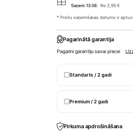
Blenderi
Saņem 13.08.
No 2,95 €
Mikseri
* Preču saņemšanas datums ir aptuve
Virtuves kombaini
Pagarinātā garantija
Tosteri
Pagarini garantiju savai precei
Uzz
Sviestmaižu tosteri
Grili
Standarts
/ 2 gadi
Augļu žāvētāji
Sulu spiedes
Premium
/ 2 gadi
Gaļas maļamās mašīnas
Maizes krāsnis
Pirkuma apdrošināšana