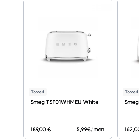
Tosteri
Tosteri
Smeg TSF01WHMEU White
Smeg
189,00 €
5,99
€/mēn.
162,0