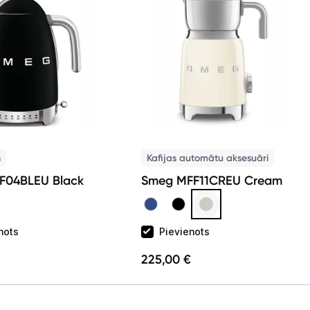
Skaistumkopšana
Sports un atpūta
Ražotāju atjaunota tehnika
Vēlmju saraksts
s
Kafijas automātu aksesuāri
F04BLEU Black
Smeg MFF11CREU Cream
Blogs
Piegāde un apmaksa
nots
Pievienots
225,00 €
Tehnikas izvešana
Uzņēmumiem