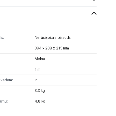
ls:
Nerūsējošais tērauds
394 x 208 x 215 mm
Melna
1 m
a vadam:
Ir
3.3 kg
jumu:
4.8 kg