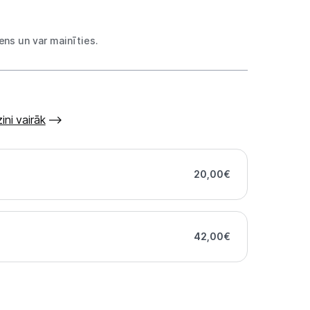
ns un var mainīties.
ini vairāk
20,00
€
42,00
€