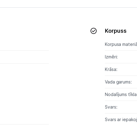
Tet pakalpojumi
Korpuss
Kontakti
Korpusa materiā
Informācija
Izmēri:
Krāsa:
Vada garums:
Nodalījums tīkl
Svars:
Svars ar iepako