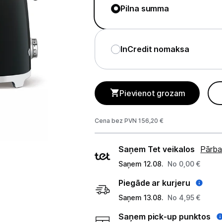
Telefoni, planšetdatori
Pilna summa
Viedierīces
InCredit nomaksa
Sadzīves tehnika
Lielā tehnika
Pievienot grozam
Iebūvējamā tehnika
Mazā tehnika
Cena bez PVN 156,20 €
Kafijas pagatavošana
Piegādes
Saņem Tet veikalos
Pārba
veidi
Mazā virtuves tehnika
Saņem 12.08.
No 0,00 €
Piegāde ar kurjeru
Mikroviļņu krāsnis
Saņem 13.08.
No 4,95 €
Tējkannas
Saņem pick-up punktos