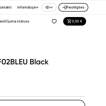
ontakti
Informācija
Pieslēgties
alvenes izvēlne
asūtījuma statuss
0,00
€
F02BLEU Black