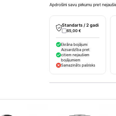
Multivārāmie katli
Apdrošini savu pirkumu pret nejau
Friteri
Vakuuma iepakotāji
Standarts
/ 2 gadi
65,00
€
Virtuves svari
Ekrāna bojājumi
Ūdens gāzēšanas aparāti
Aizsardzība pret
citiem nejaušiem
Mazās cepeškrāsnis
bojājumiem
Samazināts pašrisks
Mazās plītis
Ledus un saldējuma mašīnas
Mazās virtuves tehnikas aksesuāri
Klimata iekārtas
Apģērbu kopšana