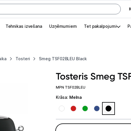
K
G
Tehnikas izvešana
Uzņēmumiem
Tet pakalpojumi
P
Pieslēgties
Pasūtījuma statuss
nika
Tosteri
Smeg TSF02BLEU Black
Akcijas
Tosteris Smeg TS
Outlet
apā.
MPN TSF02BLEU
Izvēlies kāroto ierīci izdevīgāk!
Krāsa
:
Melna
TV un audio
Datortehnika