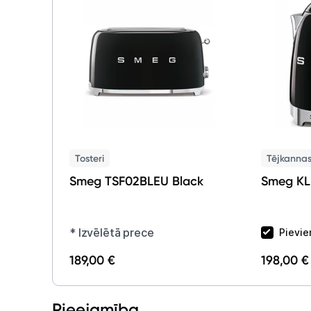
Tosteri
Tējkanna
Smeg TSF02BLEU Black
Smeg KL
* Izvēlētā prece
Pievie
189,00 €
198,00 €
Pieejamība