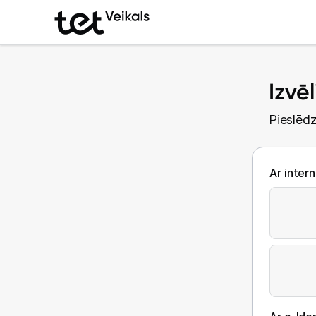
Izvē
Pieslēdz
Ar inter