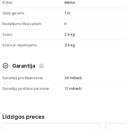
Krāsa:
Melna
Vada garums:
1 m
Nodalījums tīkla vadam:
Ir
Svars:
2.4 kg
Svars ar iepakojumu:
3.5 kg
Garantija
Garantija privātpersonai:
24 mēneši
Garantija juridiskai personai:
12 mēneši
Līdzīgas preces