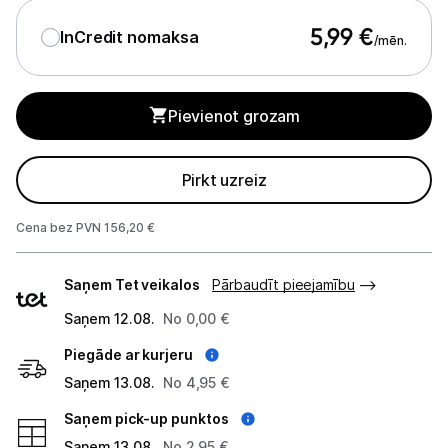
Blenderi
5,99
€
InCredit nomaksa
/mēn.
Mikseri
Virtuves kombaini
Pievienot grozam
Tosteri
Pirkt uzreiz
Sviestmaižu tosteri
Cena bez PVN 156,20 €
Grili
Piegādes
Augļu žāvētāji
Saņem Tet veikalos
Pārbaudīt pieejamību
veidi
Saņem 12.08.
Sulu spiedes
No 0,00 €
Piegāde ar kurjeru
Gaļas maļamās mašīnas
Saņem 13.08.
No 4,95 €
Maizes krāsnis
Saņem pick-up punktos
Saņem 13.08.
No 2,95 €