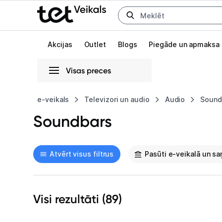
Uz kategorijam
Uz galveno saturu
Akcijas
Outlet
Blogs
Piegāde un apmaksa
Visas preces
Gaišā
Tumšā
Sistēmas
e-veikals
Televizori un audio
Audio
Sound
Soundbars
Animācijas
Globāls iestatījums animāciju aktivizēšanai vai deaktivizēšanai visā l
Atvērt visus filtrus
Pasūti e-veikalā un s
Visi rezultāti (
89
)