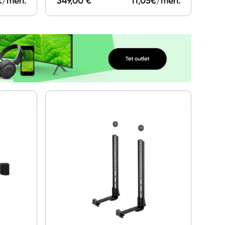
€/mēn.
349,00 €
11,05
€/mēn.