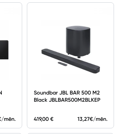
N
Soundbar JBL BAR 500 M2
Black JBLBAR500M2BLKEP
€/mēn.
419,00 €
13,27
€/mēn.