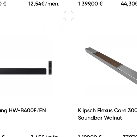
0 €
12,54
€/mēn.
1 399,00 €
44,30
ung HW-B400F/EN
Klipsch Flexus Core 30
Soundbar Walnut