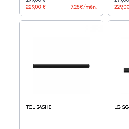
229,00 €
7,25
€/mēn.
229,0
TCL S45HE
LG SG