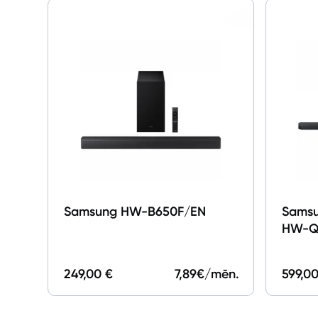
Samsung HW-B650F/EN
Samsu
HW-Q6
Subwo
Q600
249,00 €
7,89
€/mēn.
599,00