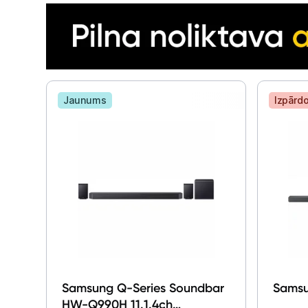
Jaunums
Izpārd
Samsung Q-Series Soundbar
Sams
HW-Q990H 11.1.4ch