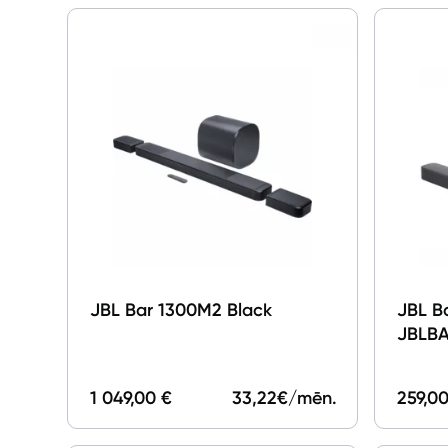
JBL Bar 1300M2 Black
JBL B
JBLB
1 049,00 €
33,22
€/mēn.
259,00