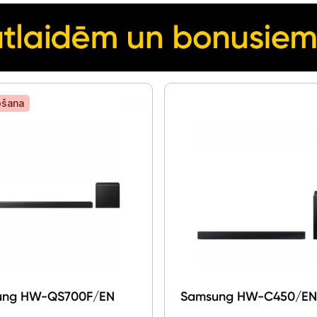
Blogs
Piegāde un apmaksa
ošana
Tehnikas izvešana
Uzņēmumiem
Tet pakalpojumi
Kontakti
Informācija
ung HW-QS700F/EN
Samsung HW-C450/EN