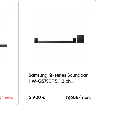
Samsung Q-series Soundbar
HW-QS750F 5.1.2 ch
Subwoofer& Rear
Speaker(2025) HW-
€/mēn.
619,00 €
19,60
€/mēn.
QS750F/EN