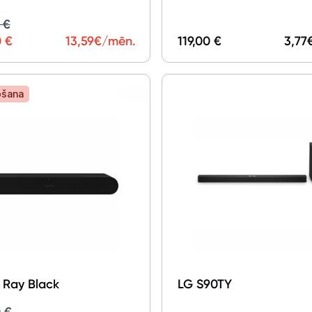
 €
0 €
13,59
€/mēn.
119,00 €
3,77
ošana
 Ray Black
LG S90TY
 €