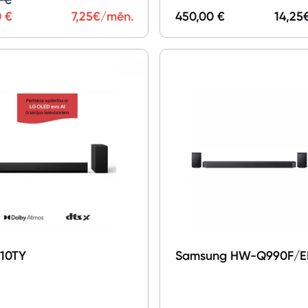
0 €
7,25
€/mēn.
450,00 €
14,25
10TY
Samsung HW-Q990F/E