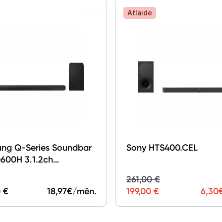
Atlaide
Studijas skaņas aprīkojums
Datortehnika
Telefoni, planšetdatori
Viedierīces
Sadzīves tehnika
Skaistumkopšana
ng Q-Series Soundbar
Sony HTS400.CEL
00H 3.1.2ch
Sports un atpūta
ofer (2026) HW-
261,00 €
H/EN
Ražotāju atjaunota tehnika
 €
18,97
€/mēn.
199,00 €
6,30
Vēlmju saraksts