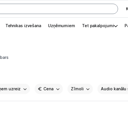
K
G
Tehnikas izvešana
Uzņēmumiem
Tet pakalpojumi
P
Pieslēgties
Pasūtījuma statuss
bars
Akcijas
Outlet
apā.
aņem uzreiz
Izvēlies kāroto ierīci izdevīgāk!
Cena
Zīmoli
Audio kanālu 
TV un audio
Televizori un piederumi