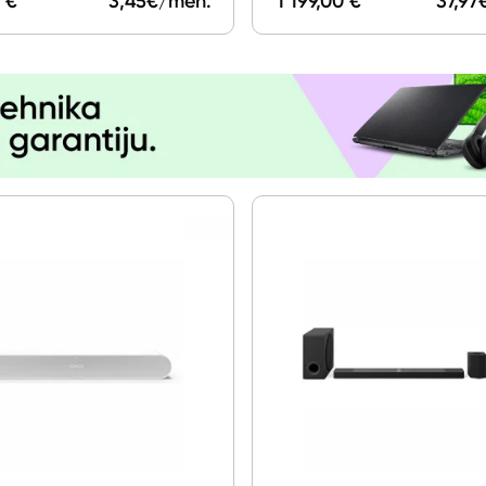
 €
3,45
€/mēn.
1 199,00 €
37,97