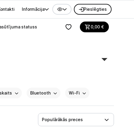
ontakti
Informācija
Pieslēgties
alvenes izvēlne
asūtījuma statuss
0,00
€
skaits
Bluetooth
Wi-Fi
Populārākās preces