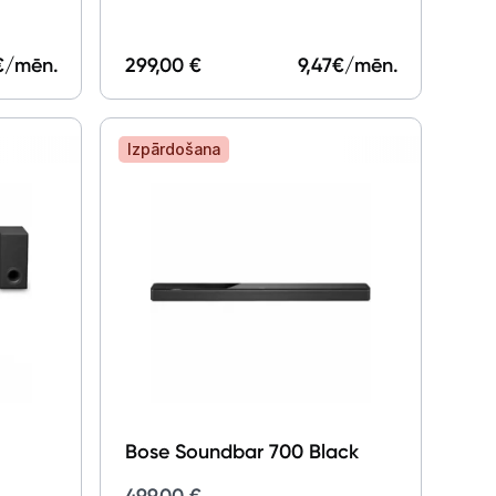
€/mēn.
299,00 €
9,47
€/mēn.
Izpārdošana
Bose Soundbar 700 Black
499,00 €