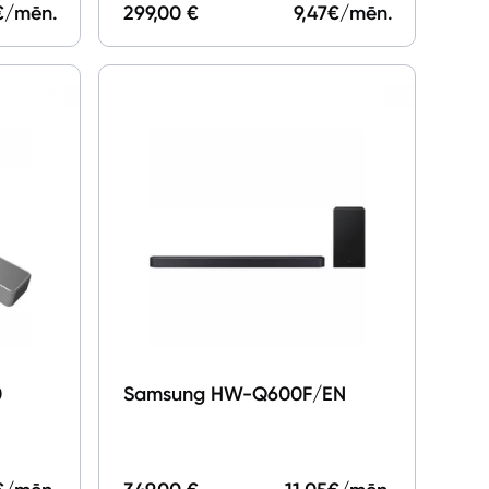
€/mēn.
299,00 €
9,47
€/mēn.
0
Samsung HW-Q600F/EN