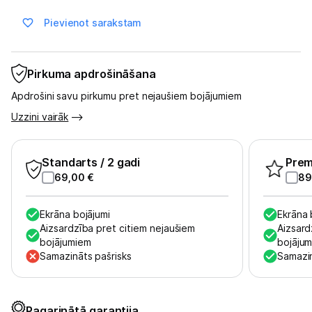
Pievienot sarakstam
Blogs
Pirkuma apdrošināšana
Piegāde un apmaksa
Apdrošini savu pirkumu pret nejaušiem bojājumiem
Uzzini vairāk
Tehnikas izvešana
Uzņēmumiem
Standarts
/ 2 gadi
Pre
69,00
€
89
Tet pakalpojumi
Ekrāna bojājumi
Ekrāna 
Aizsardzība pret citiem nejaušiem
Aizsard
Kontakti
bojājumiem
bojāju
Samazināts pašrisks
Samazin
Informācija
Pagarinātā garantija