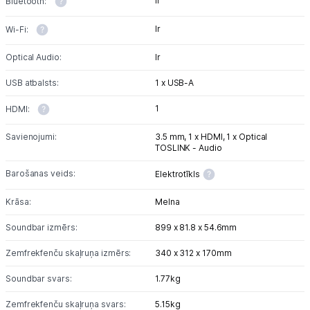
Ir
Bluetooth:
Ir
Wi-Fi:
Optical Audio:
Ir
USB atbalsts:
1 x USB-A
1
HDMI:
Savienojumi:
3.5 mm,
1 x HDMI,
1 x Optical
TOSLINK - Audio
Barošanas veids:
Elektrotīkls
Krāsa:
Melna
Soundbar izmērs:
899 x 81.8 x 54.6mm
Zemfrekfenču skaļruņa izmērs:
340 x 312 x 170mm
Soundbar svars:
1.77kg
Zemfrekfenču skaļruņa svars:
5.15kg