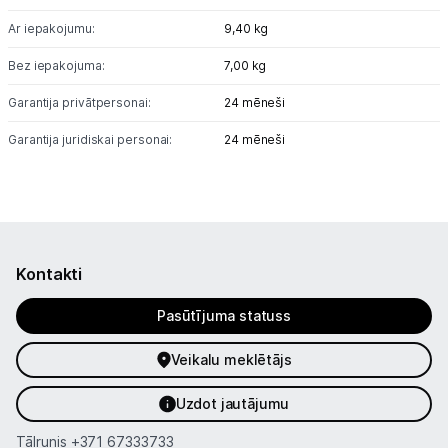
Ar iepakojumu:
9,40 kg
Bez iepakojuma:
7,00 kg
Garantija privātpersonai:
24 mēneši
Garantija juridiskai personai:
24 mēneši
Kontakti
Pasūtījuma statuss
Veikalu meklētājs
Uzdot jautājumu
Tālrunis
+371 67333733