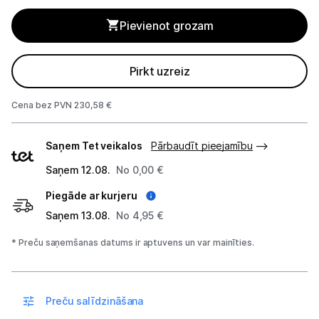
Pievienot grozam
Studijas skaņas aprīkojums
Datortehnika
Pirkt uzreiz
Telefoni, planšetdatori
Cena bez PVN 230,58 €
Viedierīces
Piegādes
Saņem Tet veikalos
Pārbaudīt pieejamību
veidi
Sadzīves tehnika
Saņem 12.08.
No 0,00 €
Piegāde ar kurjeru
Skaistumkopšana
Saņem 13.08.
No 4,95 €
Sports un atpūta
* Preču saņemšanas datums ir aptuvens un var mainīties.
Ražotāju atjaunota tehnika
Preču salīdzināšana
Vēlmju saraksts