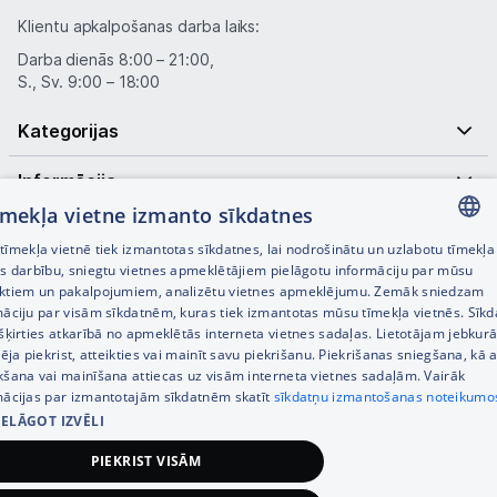
Klientu apkalpošanas darba laiks:
Darba dienās 8:00 – 21:00,
S., Sv. 9:00 – 18:00
Kategorijas
Informācija
tīmekļa vietne izmanto sīkdatnes
Noderīgas saites
īmekļa vietnē tiek izmantotas sīkdatnes, lai nodrošinātu un uzlabotu tīmekļa
LATVIAN
es darbību, sniegtu vietnes apmeklētājiem pielāgotu informāciju par mūsu
ktiem un pakalpojumiem, analizētu vietnes apmeklējumu. Zemāk sniedzam
RUSSIAN
māciju par visām sīkdatnēm, kuras tiek izmantotas mūsu tīmekļa vietnēs. Sīk
šķirties atkarībā no apmeklētās interneta vietnes sadaļas. Lietotājam jebkurā
ENGLISH
pēja piekrist, atteikties vai mainīt savu piekrišanu. Piekrišanas sniegšana, kā a
kšana vai mainīšana attiecas uz visām interneta vietnes sadaļām. Vairāk
mācijas par izmantotajām sīkdatnēm skatīt
sīkdatņu izmantošanas noteikumo
IELĀGOT IZVĒLI
© SIA Tet 2026 -
Visas cenas norādītas EUR ar PVN 21%
PIEKRIST VISĀM
Interneta veikala izstrāde —