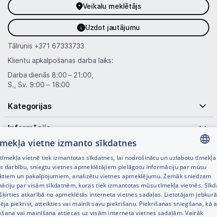
Veikalu meklētājs
Uzdot jautājumu
Tālrunis
+371 67333733
Klientu apkalpošanas darba laiks:
Darba dienās 8:00 – 21:00,
S., Sv. 9:00 – 18:00
Kategorijas
Informācija
tīmekļa vietne izmanto sīkdatnes
Noderīgas saites
īmekļa vietnē tiek izmantotas sīkdatnes, lai nodrošinātu un uzlabotu tīmekļa
LATVIAN
es darbību, sniegtu vietnes apmeklētājiem pielāgotu informāciju par mūsu
ktiem un pakalpojumiem, analizētu vietnes apmeklējumu. Zemāk sniedzam
RUSSIAN
māciju par visām sīkdatnēm, kuras tiek izmantotas mūsu tīmekļa vietnēs. Sīk
šķirties atkarībā no apmeklētās interneta vietnes sadaļas. Lietotājam jebkurā
ENGLISH
pēja piekrist, atteikties vai mainīt savu piekrišanu. Piekrišanas sniegšana, kā a
kšana vai mainīšana attiecas uz visām interneta vietnes sadaļām. Vairāk