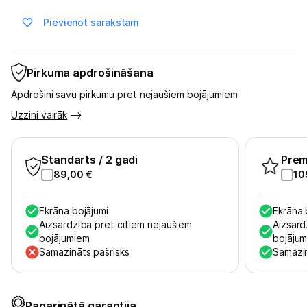
Pievienot sarakstam
Blogs
Pirkuma apdrošināšana
Piegāde un apmaksa
Apdrošini savu pirkumu pret nejaušiem bojājumiem
Uzzini vairāk
Tehnikas izvešana
Uzņēmumiem
Standarts
/ 2 gadi
Pre
89,00
€
10
Tet pakalpojumi
Ekrāna bojājumi
Ekrāna 
Aizsardzība pret citiem nejaušiem
Aizsard
Kontakti
bojājumiem
bojāju
Samazināts pašrisks
Samazin
Informācija
Pagarinātā garantija