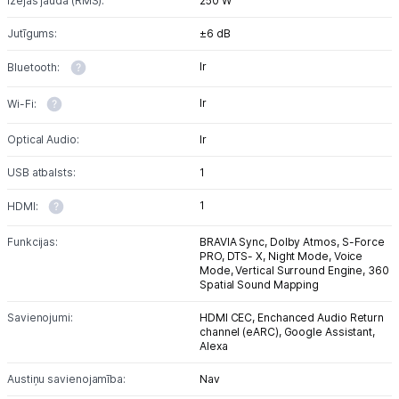
Izejas jauda (RMS):
250 W
Jutīgums:
±6 dB
Ir
Bluetooth:
Ir
Wi-Fi:
Optical Audio:
Ir
USB atbalsts:
1
1
HDMI:
Funkcijas:
BRAVIA Sync,
Dolby Atmos,
S-Force
PRO,
DTS- X,
Night Mode,
Voice
Mode,
Vertical Surround Engine,
360
Spatial Sound Mapping
Savienojumi:
HDMI CEC,
Enchanced Audio Return
channel (eARC),
Google Assistant,
Alexa
Austiņu savienojamība:
Nav