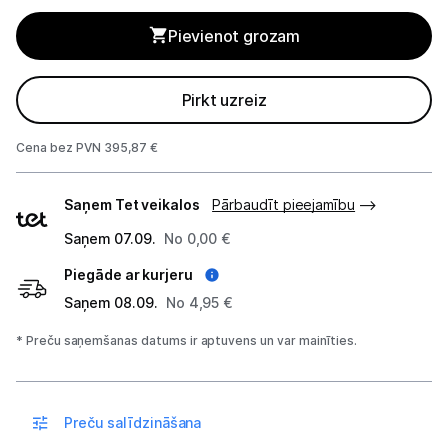
Pievienot grozam
Studijas skaņas aprīkojums
Datortehnika
Pirkt uzreiz
Telefoni, planšetdatori
Cena bez PVN 395,87 €
Viedierīces
Piegādes
Saņem Tet veikalos
Pārbaudīt pieejamību
veidi
Sadzīves tehnika
Saņem 07.09.
No 0,00 €
Piegāde ar kurjeru
Skaistumkopšana
Saņem 08.09.
No 4,95 €
Sports un atpūta
* Preču saņemšanas datums ir aptuvens un var mainīties.
Ražotāju atjaunota tehnika
Preču salīdzināšana
Vēlmju saraksts