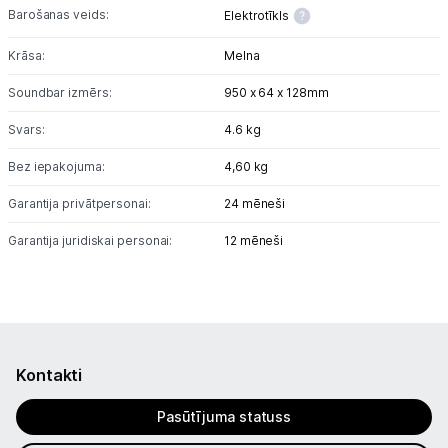
Barošanas veids:
Elektrotīkls
Krāsa:
Melna
Soundbar izmērs:
950 x 64 x 128mm
Svars:
4.6 kg
Bez iepakojuma:
4,60 kg
Garantija privātpersonai:
24 mēneši
Garantija juridiskai personai:
12 mēneši
Kontakti
Pasūtījuma statuss