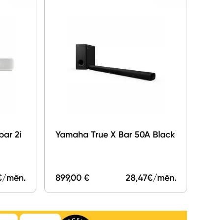
bar 2i
Yamaha True X Bar 50A Black
€/mēn.
899,00 €
28,47
€/mēn.