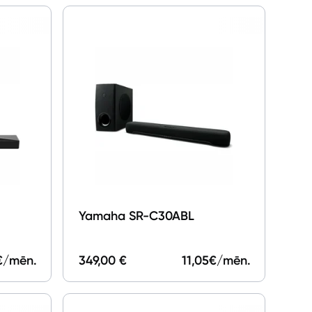
Yamaha SR-C30ABL
€/mēn.
349,00 €
11,05
€/mēn.