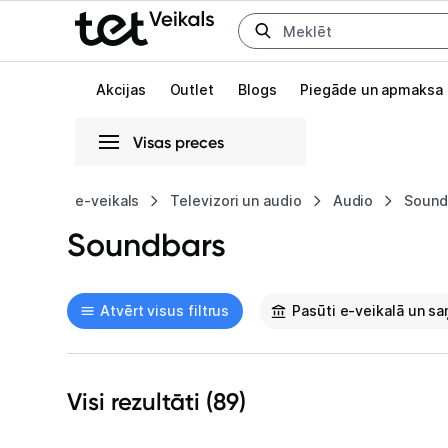
Uz kategorijam
Uz galveno saturu
Akcijas
Outlet
Blogs
Piegāde un apmaksa
Visas preces
Gaišā
Tumšā
Sistēmas
e-veikals
Televizori un audio
Audio
Sound
Soundbars
Animācijas
Globāls iestatījums animāciju aktivizēšanai vai deaktivizēšanai visā l
Atvērt visus filtrus
Pasūti e-veikalā un s
Visi rezultāti (
89
)