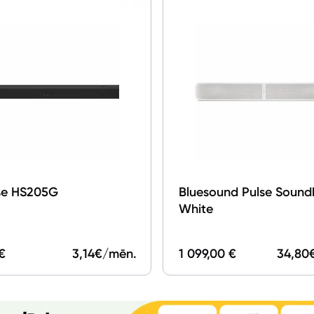
Studijas skaņas aprīkojums
Datortehnika
Telefoni, planšetdatori
Viedierīces
Sadzīves tehnika
se HS205G
Bluesound Pulse Sound
Skaistumkopšana
White
Sports un atpūta
€
3,14
€/mēn.
1 099,00 €
34,80
Ražotāju atjaunota tehnika
Vēlmju saraksts