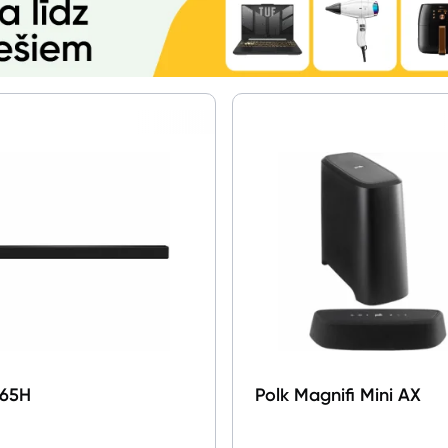
Blogs
Piegāde un apmaksa
Tehnikas izvešana
Uzņēmumiem
Tet pakalpojumi
Kontakti
65H
Polk Magnifi Mini AX
Informācija