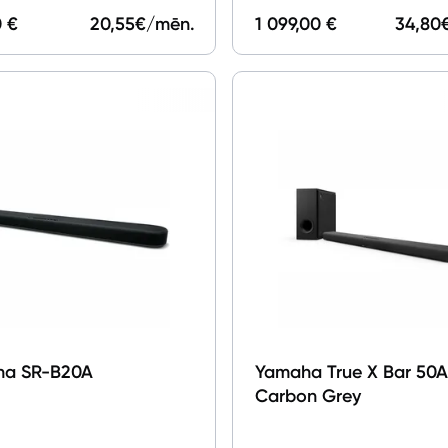
0 €
20,55
€/mēn.
1 099,00 €
34,80
ha SR-B20A
Yamaha True X Bar 50A
Carbon Grey