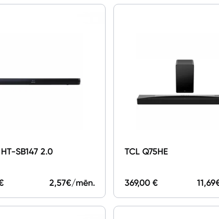
Tet Virszemes televīzija
TV iekārtas
Spēļu konsoles
Audio
Soundbars
Akustiskās sistēmas
Austiņas
 HT-SB147 2.0
TCL Q75HE
Skaļruņi
Bezvadu skaļruņi
€
2,57
€/mēn.
369,00 €
11,69
Pastiprinātāji
Vinila plašu atskaņotāji