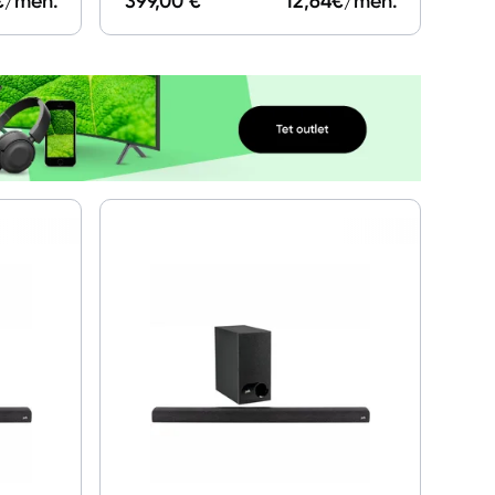
€/mēn.
399,00 €
12,64
€/mēn.