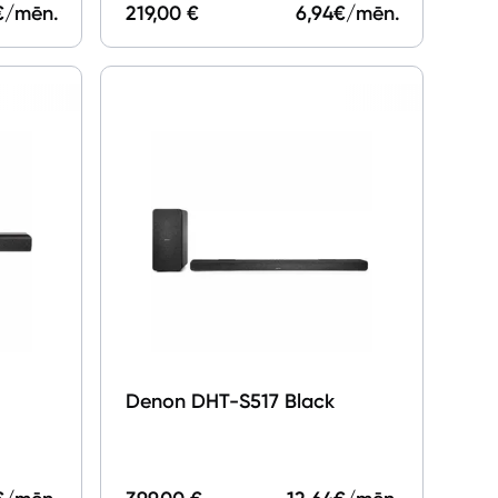
€/mēn.
219,00 €
6,94
€/mēn.
Denon DHT-S517 Black