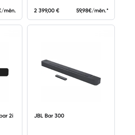
€/mēn.
2 399,00 €
59,98
€/mēn.*
bar 2i
JBL Bar 300