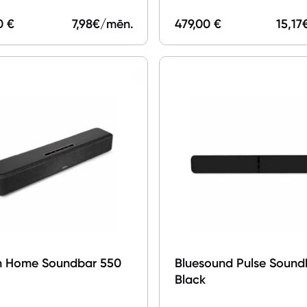
0 €
7,98
€/mēn.
479,00 €
15,17
 Home Soundbar 550
Bluesound Pulse Sound
Black