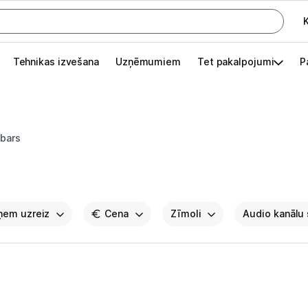
K
G
Tehnikas izvešana
Uzņēmumiem
Tet pakalpojumi
P
Pieslēgties
Pasūtījuma statuss
bars
Akcijas
Outlet
apā.
aņem uzreiz
Izvēlies kāroto ierīci izdevīgāk!
Cena
Zīmoli
Audio kanālu 
TV un audio
Televizori un piederumi