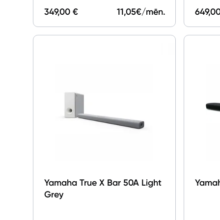
349,00 €
11,05
€/mēn.
649,0
Yamaha True X Bar 50A Light
Yama
Grey