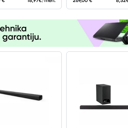
 €
18,97
€/mēn.
269,00 €
8,52