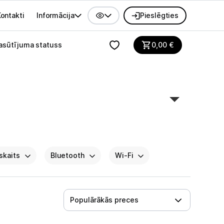
ontakti
Informācija
Pieslēgties
alvenes izvēlne
asūtījuma statuss
0,00
€
skaits
Bluetooth
Wi-Fi
Populārākās preces