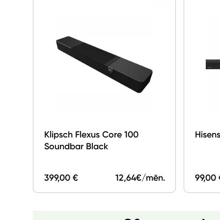
Klipsch Flexus Core 100
Hisen
Soundbar Black
399,00 €
12,64
€/mēn.
99,00 