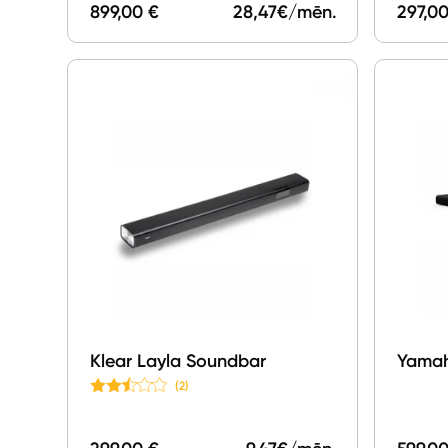
899,00 €
28,47
€/mēn.
297,00
Klear Layla Soundbar
Yamah
(2)