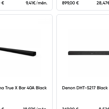
 €
9,41
€/mēn.
899,00 €
28,47
a True X Bar 40A Black
Denon DHT-S217 Black