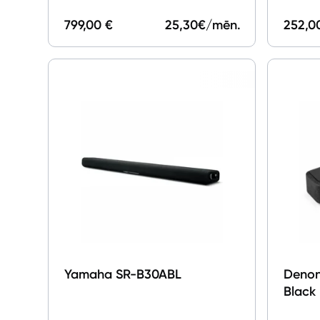
799,00 €
25,30
€/mēn.
252,0
Yamaha SR-B30ABL
Denon
Black