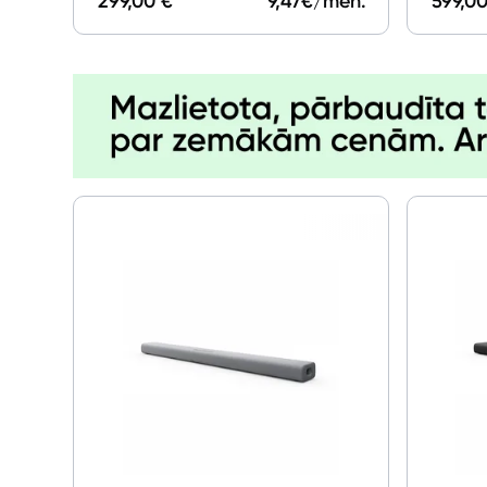
299,00 €
9,47
€/mēn.
599,00