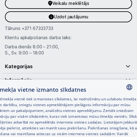
Veikalu meklētājs
Uzdot jautājumu
Tālrunis
+371 67333733
Klientu apkalpošanas darba laiks:
Darba dienās 8:00 – 21:00,
S., Sv. 9:00 – 18:00
Kategorijas
Informācija
tīmekļa vietne izmanto sīkdatnes
Noderīgas saites
īmekļa vietnē tiek izmantotas sīkdatnes, lai nodrošinātu un uzlabotu tīmekļa
LATVIAN
es darbību, sniegtu vietnes apmeklētājiem pielāgotu informāciju par mūsu
ktiem un pakalpojumiem, analizētu vietnes apmeklējumu. Zemāk sniedzam
RUSSIAN
māciju par visām sīkdatnēm, kuras tiek izmantotas mūsu tīmekļa vietnēs. Sīk
šķirties atkarībā no apmeklētās interneta vietnes sadaļas. Lietotājam jebkurā
ENGLISH
pēja piekrist, atteikties vai mainīt savu piekrišanu. Piekrišanas sniegšana, kā a
kšana vai mainīšana attiecas uz visām interneta vietnes sadaļām. Vairāk