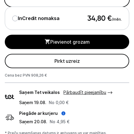
Studijas skaņas aprīkojums
34,80
€
InCredit nomaksa
/mēn.
Datortehnika
Telefoni, planšetdatori
Pievienot grozam
Viedierīces
Pirkt uzreiz
Sadzīves tehnika
Cena bez PVN 908,26 €
Skaistumkopšana
Piegādes
Saņem Tet veikalos
Pārbaudīt pieejamību
veidi
Sports un atpūta
Saņem 19.08.
No 0,00 €
Ražotāju atjaunota tehnika
Piegāde ar kurjeru
Saņem 20.08.
No 4,95 €
Vēlmju saraksts
* Preču saņemšanas datums ir aptuvens un var mainīties.