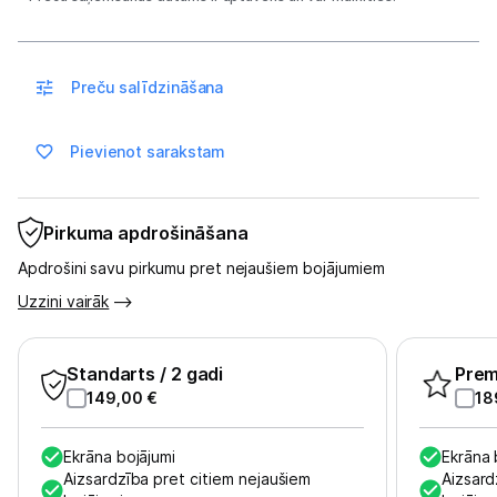
Blogs
Preču salīdzināšana
Piegāde un apmaksa
Pievienot sarakstam
Tehnikas izvešana
Pirkuma apdrošināšana
Uzņēmumiem
Apdrošini savu pirkumu pret nejaušiem bojājumiem
Uzzini vairāk
Tet pakalpojumi
Standarts
/ 2 gadi
Pre
Kontakti
149,00
€
18
Informācija
Ekrāna bojājumi
Ekrāna 
Aizsardzība pret citiem nejaušiem
Aizsard