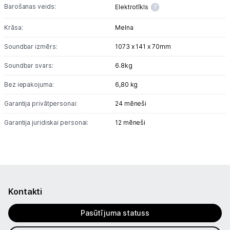
Barošanas veids:
Elektrotīkls
Krāsa:
Melna
Soundbar izmērs:
1073 x 141 x 70mm
Soundbar svars:
6.8kg
Bez iepakojuma:
6,80 kg
Garantija privātpersonai:
24 mēneši
Garantija juridiskai personai:
12 mēneši
Kontakti
Pasūtījuma statuss