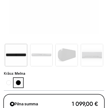
Tet Virszemes televīzija
TV iekārtas
Spēļu konsoles
Audio
Soundbars
Akustiskās sistēmas
Austiņas
Krāsa
:
Melna
Skaļruņi
Bezvadu skaļruņi
Pastiprinātāji
1 099,00
€
Pilna summa
Vinila plašu atskaņotāji