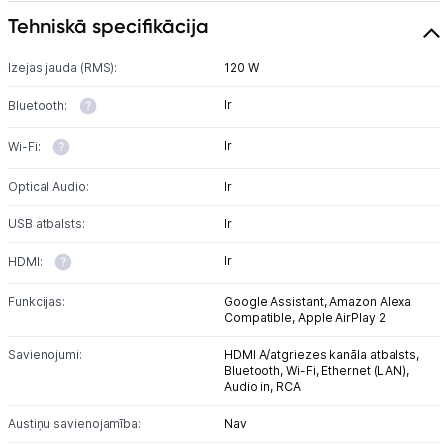
Tehniskā specifikācija
Izejas jauda (RMS):
120 W
Ir
Bluetooth:
Ir
Wi-Fi:
Optical Audio:
Ir
USB atbalsts:
Ir
Ir
HDMI:
Funkcijas:
Google Assistant,
Amazon Alexa
Compatible,
Apple AirPlay 2
Savienojumi:
HDMI A/atgriezes kanāla atbalsts,
Bluetooth,
Wi-Fi,
Ethernet (LAN),
Audio in,
RCA
Austiņu savienojamība:
Nav