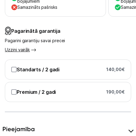
bojājumiem
bojāju
Samazināts pašrisks
Samazin
Pagarinātā garantija
Pagarini garantiju savai precei
Uzzini vairāk
Standarts
/ 2 gadi
140,00
€
Premium
/ 2 gadi
190,00
€
Pieejamība