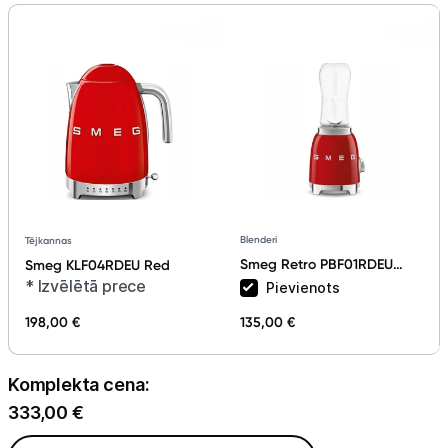
Tet pakalpojumi
Kontakti
Informācija
Blenderi
Tējkannas
Smeg Retro PBF01RDEU
Smeg KLF04RDEU Red
Red
* Izvēlētā prece
Pievienots
198,00 €
135,00 €
Komplekta cena:
333,00
€