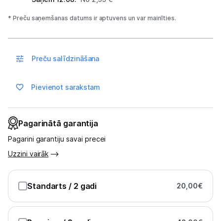
Multivārāmie katli
* Preču saņemšanas datums ir aptuvens un var mainīties.
Friteri
Vakuuma iepakotāji
Preču salīdzināšana
Virtuves svari
Pievienot sarakstam
Ūdens gāzēšanas aparāti
Mazās cepeškrāsnis
Pagarinātā garantija
Mazās plītis
Pagarini garantiju savai precei
Ledus un saldējuma mašīnas
Uzzini vairāk
Mazās virtuves tehnikas aksesuāri
Standarts
/ 2 gadi
20,00
€
Klimata iekārtas
Apģērbu kopšana