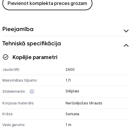
Pievienot komplekta preces grozam
Pieejamība
Tehniskā specifikācija
Kopējie parametri
Jauda (W):
2400
Maksimālais tilpums:
1.7l
Slēptais
Sildelements:
Korpusa materiāls:
Nerūsējošais tērauds
Krāsa:
Sarkana
Vada garums:
1 m