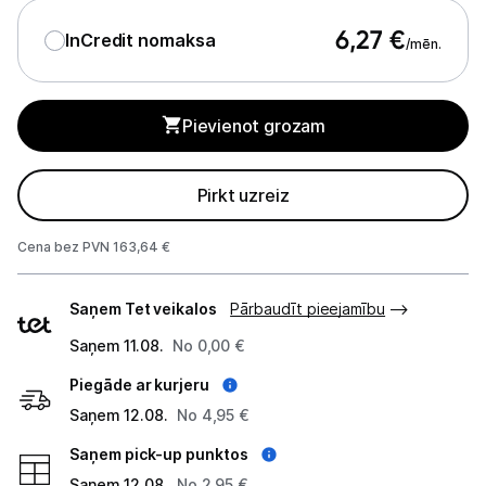
Blenderi
6,27
€
InCredit nomaksa
/mēn.
Mikseri
Virtuves kombaini
Pievienot grozam
Tosteri
Pirkt uzreiz
Sviestmaižu tosteri
Cena bez PVN 163,64 €
Grili
Piegādes
Augļu žāvētāji
Saņem Tet veikalos
Pārbaudīt pieejamību
veidi
Saņem 11.08.
Sulu spiedes
No 0,00 €
Piegāde ar kurjeru
Gaļas maļamās mašīnas
Saņem 12.08.
No 4,95 €
Maizes krāsnis
Saņem pick-up punktos
Saņem 12.08.
No 2,95 €