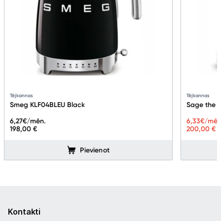
Tējkannas
Tējkannas
Smeg KLF04BLEU Black
Sage the T
6,27
€/mēn.
6,33
€/mēn
198,00 €
200,00 €
Pievienot
Kontakti