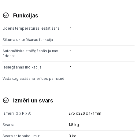
Funkcijas
Ūdens temperatūras iestatīšana:
Ir
Siltuma uzturēšanas funkcija:
Ir
Automātiska atslēgšanās ja nav
Ir
ūdens:
Ieslēgšanās indikācija:
Ir
Vada uzglabāšana ierīces pamatnē:
Ir
Izmēri un svars
Izmēri (G x P x A):
275 x 226 x 171mm
Svars:
1.8 kg
Svars ar iepakojumu:
3 kg