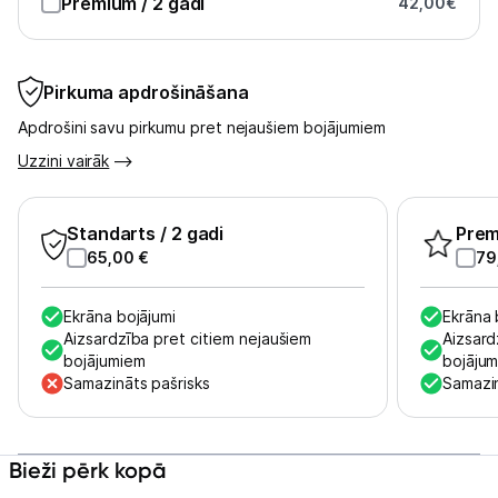
Premium
/ 2 gadi
42,00
€
Skaistumkopšana
Pirkuma apdrošināšana
Sports un atpūta
Apdrošini savu pirkumu pret nejaušiem bojājumiem
Ražotāju atjaunota tehnika
Uzzini vairāk
Vēlmju saraksts
Standarts
/ 2 gadi
Pre
65,00
€
79
Blogs
Ekrāna bojājumi
Ekrāna 
Aizsardzība pret citiem nejaušiem
Aizsard
Piegāde un apmaksa
bojājumiem
bojāju
Samazināts pašrisks
Samazin
Tehnikas izvešana
Bieži pērk kopā
Uzņēmumiem