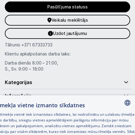
Pasūtījuma statuss
Veikalu meklētājs
Uzdot jautājumu
Tālrunis
+371 67333733
Klientu apkalpošanas darba laiks:
Darba dienās 8:00 – 21:00,
S., Sv. 9:00 – 18:00
Kategorijas
Informācija
tīmekļa vietne izmanto sīkdatnes
Noderīgas saites
īmekļa vietnē tiek izmantotas sīkdatnes, lai nodrošinātu un uzlabotu tīmekļa
LATVIAN
es darbību, sniegtu vietnes apmeklētājiem pielāgotu informāciju par mūsu
ktiem un pakalpojumiem, analizētu vietnes apmeklējumu. Zemāk sniedzam
RUSSIAN
māciju par visām sīkdatnēm, kuras tiek izmantotas mūsu tīmekļa vietnēs. Sīk