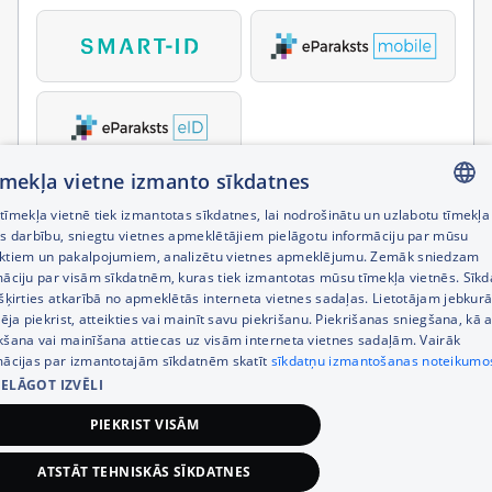
tīmekļa vietne izmanto sīkdatnes
īmekļa vietnē tiek izmantotas sīkdatnes, lai nodrošinātu un uzlabotu tīmekļa
LATVIAN
es darbību, sniegtu vietnes apmeklētājiem pielāgotu informāciju par mūsu
ktiem un pakalpojumiem, analizētu vietnes apmeklējumu. Zemāk sniedzam
RUSSIAN
māciju par visām sīkdatnēm, kuras tiek izmantotas mūsu tīmekļa vietnēs. Sīk
šķirties atkarībā no apmeklētās interneta vietnes sadaļas. Lietotājam jebkurā
ENGLISH
pēja piekrist, atteikties vai mainīt savu piekrišanu. Piekrišanas sniegšana, kā a
kšana vai mainīšana attiecas uz visām interneta vietnes sadaļām. Vairāk
mācijas par izmantotajām sīkdatnēm skatīt
sīkdatņu izmantošanas noteikumo
IELĀGOT IZVĒLI
PIEKRIST VISĀM
ATSTĀT TEHNISKĀS SĪKDATNES