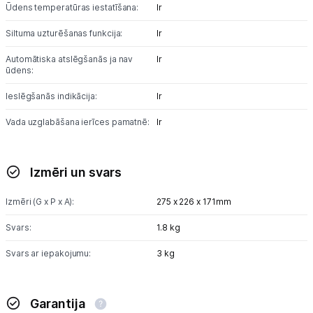
Ūdens temperatūras iestatīšana:
Ir
Siltuma uzturēšanas funkcija:
Ir
Automātiska atslēgšanās ja nav
Ir
ūdens:
Ieslēgšanās indikācija:
Ir
Vada uzglabāšana ierīces pamatnē:
Ir
Izmēri un svars
Izmēri (G x P x A):
275 x 226 x 171mm
Svars:
1.8 kg
Svars ar iepakojumu:
3 kg
Garantija