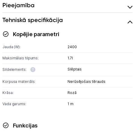
Pieejamība
Tet pakalpojumi
Tehniskā specifikācija
Kontakti
Kopējie parametri
Jauda (W):
2400
Informācija
Maksimālais tilpums:
1.7l
Slēptais
Sildelements:
Korpusa materiāls:
Nerūsējošais tērauds
Krāsa:
Rozā
Vada garums:
1 m
Funkcijas