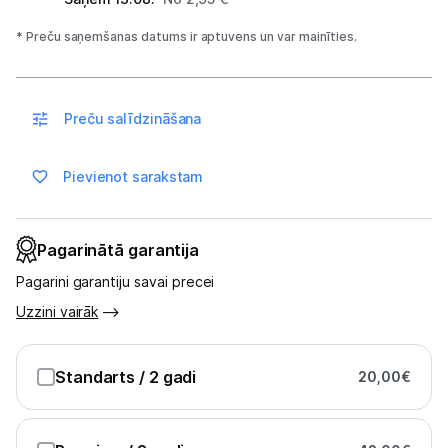
Multivārāmie katli
* Preču saņemšanas datums ir aptuvens un var mainīties.
Friteri
Vakuuma iepakotāji
Preču salīdzināšana
Virtuves svari
Pievienot sarakstam
Ūdens gāzēšanas aparāti
Mazās cepeškrāsnis
Pagarinātā garantija
Mazās plītis
Pagarini garantiju savai precei
Ledus un saldējuma mašīnas
Uzzini vairāk
Mazās virtuves tehnikas aksesuāri
Standarts
/ 2 gadi
20,00
€
Klimata iekārtas
Apģērbu kopšana