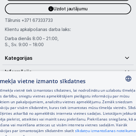
Uzdot jautājumu
Tālrunis
+371 67333733
Klientu apkalpošanas darba laiks:
Darba dienās 8:00 – 21:00,
S., Sv. 9:00 – 18:00
Kategorijas
Informācija
tīmekļa vietne izmanto sīkdatnes
Noderīgas saites
īmekļa vietnē tiek izmantotas sīkdatnes, lai nodrošinātu un uzlabotu tīmekļa
LATVIAN
es darbību, sniegtu vietnes apmeklētājiem pielāgotu informāciju par mūsu
ktiem un pakalpojumiem, analizētu vietnes apmeklējumu. Zemāk sniedzam
RUSSIAN
māciju par visām sīkdatnēm, kuras tiek izmantotas mūsu tīmekļa vietnēs. Sīk
šķirties atkarībā no apmeklētās interneta vietnes sadaļas. Lietotājam jebkurā
ENGLISH
pēja piekrist, atteikties vai mainīt savu piekrišanu. Piekrišanas sniegšana, kā a
kšana vai mainīšana attiecas uz visām interneta vietnes sadaļām. Vairāk
mācijas par izmantotajām sīkdatnēm skatīt
sīkdatņu izmantošanas noteikumo