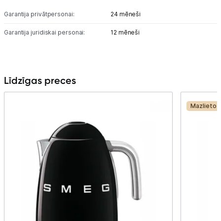
Garantija privātpersonai:
24 mēneši
Garantija juridiskai personai:
12 mēneši
Līdzīgas preces
Mazlietot