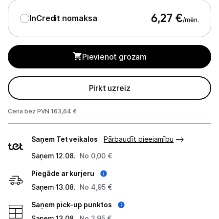
Blenderi
6,27
€
InCredit nomaksa
/mēn.
Mikseri
Virtuves kombaini
Pievienot grozam
Tosteri
Pirkt uzreiz
Sviestmaižu tosteri
Cena bez PVN 163,64 €
Grili
Piegādes
Augļu žāvētāji
Saņem Tet veikalos
Pārbaudīt pieejamību
veidi
Saņem 12.08.
Sulu spiedes
No 0,00 €
Piegāde ar kurjeru
Gaļas maļamās mašīnas
Saņem 13.08.
No 4,95 €
Maizes krāsnis
Saņem pick-up punktos
Saņem 13.08.
No 2,95 €