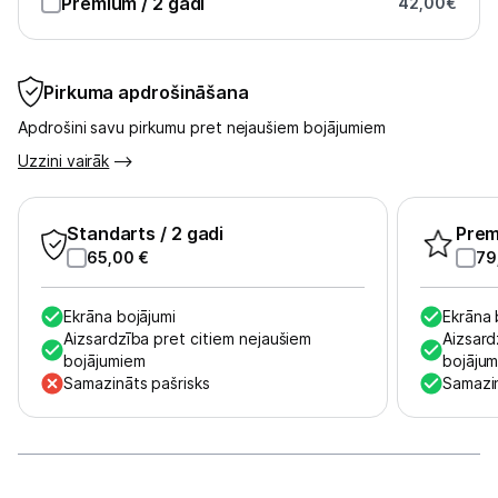
Premium
/ 2 gadi
42,00
€
Skaistumkopšana
Pirkuma apdrošināšana
Sports un atpūta
Apdrošini savu pirkumu pret nejaušiem bojājumiem
Ražotāju atjaunota tehnika
Uzzini vairāk
Vēlmju saraksts
Standarts
/ 2 gadi
Pre
65,00
€
79
Blogs
Ekrāna bojājumi
Ekrāna 
Aizsardzība pret citiem nejaušiem
Aizsard
Piegāde un apmaksa
bojājumiem
bojāju
Samazināts pašrisks
Samazin
Tehnikas izvešana
Uzņēmumiem