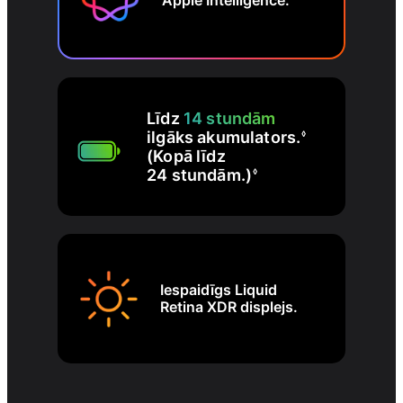
Apple Intelligence.
Līdz
14 stundām
ilgāks akumulators.
◊
(Kopā līdz
24 stundām.)
◊
Iespaidīgs Liquid
Retina XDR displejs.