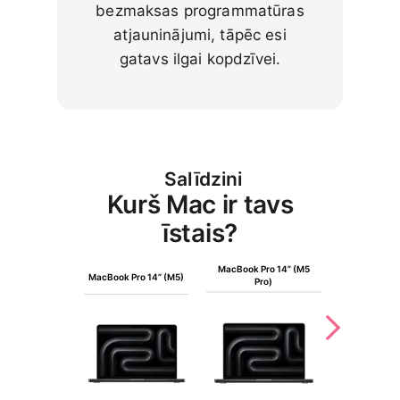
bezmaksas programmatūras
atjauninājumi, tāpēc esi
gatavs ilgai kopdzīvei.
Salīdzini
Kurš Mac ir tavs
īstais?
MacBook Pro 14” (M5
MacBook Pro
MacBook Pro 14” (M5)
Pro)
Max