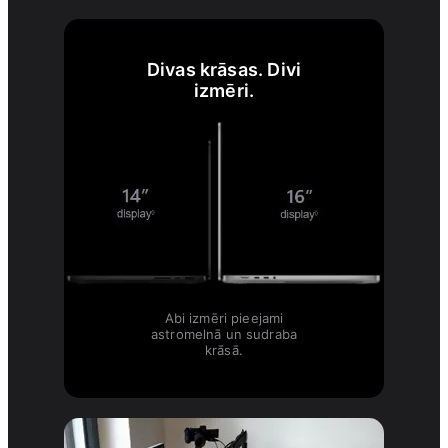
Divas krāsas. Divi
izmēri.
Abi izmēri pieejami
astromelnā un sudraba
krāsā.