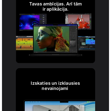
Tavas ambīcijas. Arī tām
ir aplikācija.
Izskaties un izklausies
nevainojami