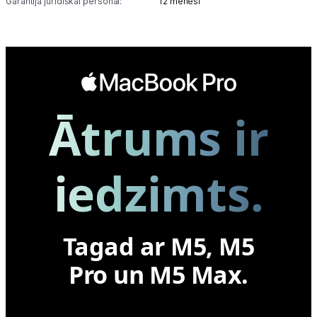
Garantija juridiskai personai:
12 mēneši
Ātrums ir
iedzimts.
Tagad ar M5, M5
Pro un M5 Max.