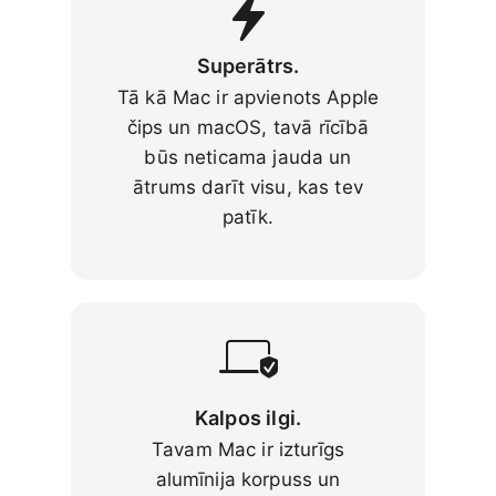
Superātrs.
Tā kā Mac ir apvienots Apple
čips un macOS, tavā rīcībā
būs neticama jauda un
ātrums darīt visu, kas tev
patīk.
Kalpos ilgi.
Tavam Mac ir izturīgs
alumīnija korpuss un