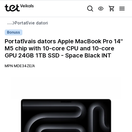
Uz kategorijam
Uz galveno saturu
Portatīvie datori
Pieslēgties
Portatīvais
Bonuss
dators
Portatīvais dators Apple MacBook Pro 14"
Pasūtījuma statuss
Apple
M5 chip with 10-core CPU and 10-core
MacBook
GPU 24GB 1TB SSD - Space Black INT
Gaišā
Tumšā
Sistēmas
Pro
Akcijas
14"
MPN MDE34ZE/A
M5
Animācijas
Outlet
chip
Globāls iestatījums animāciju aktivizēšanai vai deaktivizēšanai visā
with
lapā.
Izvēlies kāroto ierīci izdevīgāk!
10-
core
TV un audio
CPU
and
Datortehnika
10-
core