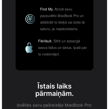
Find My.
Atrodi savu
pazaudēto MacBook Pro un
attālināti to bloķē vai dzēs tā
saturu, ja nepieciešams.
FileVault.
Šifrē un aizsargā
savus failus un datus, īpaši par
to nedomājot.
Īstais laiks
pārmaiņām.
Izvēlies savu pašreizējo MacBook Pro: