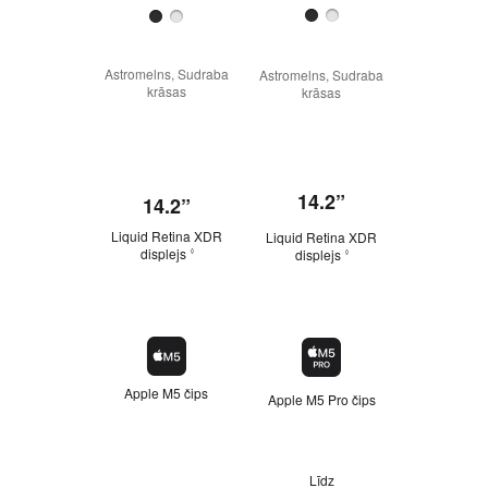
Astromelns, Sudraba
Astromelns, Sudraba
Astromelns,
krāsas
krāsas
krāsa
14.2”
16,
14.2”
Liquid Retina XDR
Liquid Retina XDR
Liquid Ret
displejs
displejs
disple
◊
◊
Apple M5 čips
Apple M5 Pro čips
Apple M5 M
Līdz
Līdz