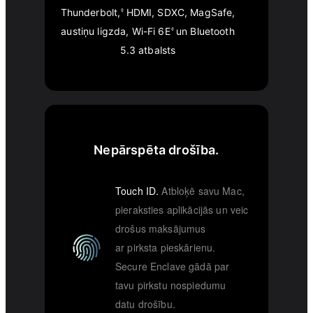
Thunderbolt,
HDMI, SDXC, MagSafe,
◊
austiņu ligzda, Wi-Fi 6E
un Bluetooth
◊
5.3 atbalsts
Nepārspēta drošība.
Touch ID.
Atbloķē savu Mac,
pieraksties aplikācijās un veic
drošus maksājumus
ar pirksta pieskārienu.
Secure Enclave gādā par
tavu pirkstu nospiedumu
datu drošību.