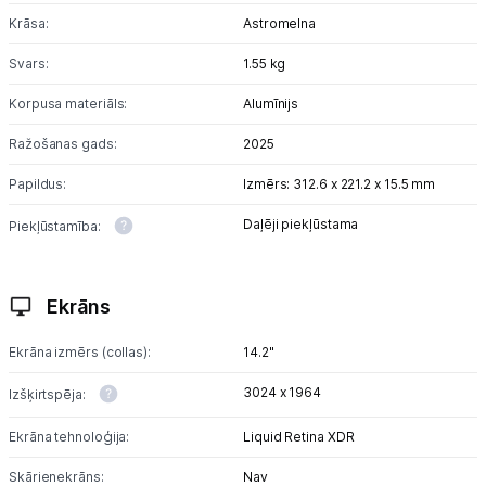
Krāsa:
Astromelna
Informācija
Svars:
1.55 kg
Korpusa materiāls:
Alumīnijs
Ražošanas gads:
2025
Papildus:
Izmērs: 312.6 x 221.2 x 15.5 mm
Daļēji piekļūstama
Piekļūstamība:
Ekrāns
Ekrāna izmērs (collas):
14.2"
3024 x 1964
Izšķirtspēja:
Ekrāna tehnoloģija:
Liquid Retina XDR
Skārienekrāns:
Nav