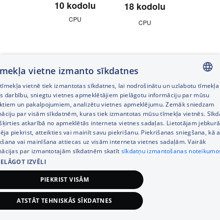
10 kodolu
18 kodolu
18 ko
CPU
CPU
CP
Līdz
Līdz
10 kodolu
20 kodolu
40 ko
tīmekļa vietne izmanto sīkdatnes
GPU
GPU
GP
īmekļa vietnē tiek izmantotas sīkdatnes, lai nodrošinātu un uzlabotu tīmekļa
LATVIAN
es darbību, sniegtu vietnes apmeklētājiem pielāgotu informāciju par mūsu
ktiem un pakalpojumiem, analizētu vietnes apmeklējumu. Zemāk sniedzam
RUSSIAN
māciju par visām sīkdatnēm, kuras tiek izmantotas mūsu tīmekļa vietnēs. Sīk
Līdz
Līdz
Līdz
šķirties atkarībā no apmeklētās interneta vietnes sadaļas. Lietotājam jebkurā
32GB
ENGLISH
48GB
128 
pēja piekrist, atteikties vai mainīt savu piekrišanu. Piekrišanas sniegšana, kā a
vienotās atmiņas
kšana vai mainīšana attiecas uz visām interneta vietnes sadaļām. Vairāk
vienotās atmiņas
vienotās a
mācijas par izmantotajām sīkdatnēm skatīt
sīkdatņu izmantošanas noteikumo
IELĀGOT IZVĒLI
Līdz
Līdz
Līdz
PIEKRIST VISĀM
4TB
4TB
8 T
ATSTĀT TEHNISKĀS SĪKDATNES
datu glabāšanai
◊
datu glabāšanai
datu glab
◊