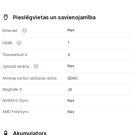
Pieslēgvietas un savienojamība
Nav
Ethernet:
1
HDMI:
Thunderbolt 4:
3
Nav
Optiskā iekārta:
Atmiņas kartes lasīšanas ierīce:
SDXC
MagSafe 3:
Jā
NVIDIA G-Sync:
Nav
AMD FreeSync:
Nav
Akumulators