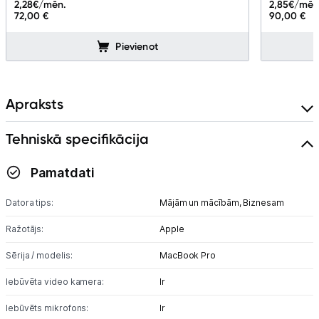
2,28
€/mēn.
2,85
€/mēn
Ražotāju atjaunota tehnika
72,00 €
90,00 €
Pievienot
Vēlmju saraksts
Blogs
Apraksts
Tehniskā specifikācija
Piegāde un apmaksa
Pamatdati
Tehnikas izvešana
Datora tips:
Mājām un mācībām,
Biznesam
Uzņēmumiem
Ražotājs:
Apple
Sērija / modelis:
MacBook Pro
Tet pakalpojumi
Iebūvēta video kamera:
Ir
Kontakti
Iebūvēts mikrofons:
Ir