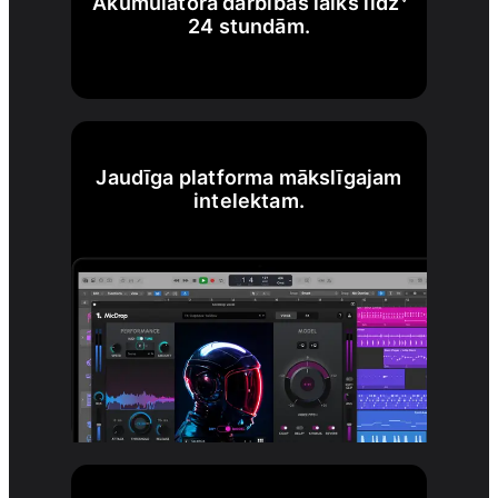
Akumulatora darbības laiks līdz
24 stundām.
Jaudīga platforma mākslīgajam
intelektam.