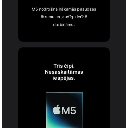
M5 nodrošina nākamās paaudzes
ātrumu un jaudīgu ierīcē
darbināmu.
Trīs čipi.
Nesaskaitāmas
iespējas.