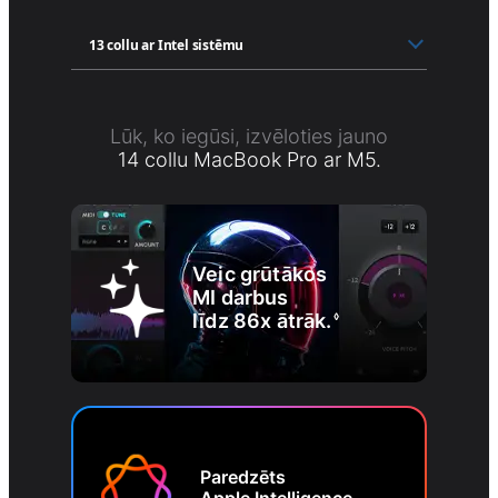
Lūk, ko iegūsi, izvēloties jauno
14 collu MacBook Pro ar M5.
Veic grūtākos
MI darbus
līdz 86x ātrāk.
◊
Paredzēts