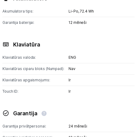
Akumulatora tips:
Li-Po,
72.4 Wh
Garantija baterijai:
12 mēneši
Klaviatūra
Klaviatūras valoda:
ENG
Klaviatūras ciparu bloks (Numpad):
Nav
Klaviatūras apgaismojums:
Ir
Touch ID:
Ir
Garantija
Garantija privātpersonai:
24 mēneši