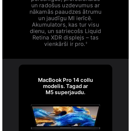
un radošus uzdevumus ar
nākamās paaudzes ātrumu
un jaudīgu MI ierīcē.
Akumulators, kas tur visu
dienu, un satriecošs Liquid
Retina XDR displejs – tas
vienkārši ir pro.
◊
MacBook Pro 14 collu
modelis. Tagad ar
M5 superjaudu.